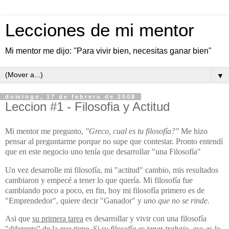
Lecciones de mi mentor
Mi mentor me dijo: "Para vivir bien, necesitas ganar bien"
▼
domingo, 17 de febrero de 2008
Leccion #1 - Filosofia y Actitud
Mi mentor me pregunto,
"Greco, cual es tu filosofía?"
Me hizo
pensar al preguntarme porque no supe que contestar. Pronto entendí
que en este negocio uno tenía que desarrollar "una Filosofía"
Un vez desarrolle mi filosofía, mi "actitud" cambio, mis resultados
cambiaron y empecé a tener lo que quería. Mi filosofía fue
cambiando poco a poco, en fin, hoy mi filosofía primero es de
"Emprendedor", quiere decir "Ganador" y
uno que no se rinde.
Asi que
su primera tarea
es desarrollar y vivir con una filosofía
"diferente" de la que tiene.
Si su filosofía es tener trabajo, eso es lo