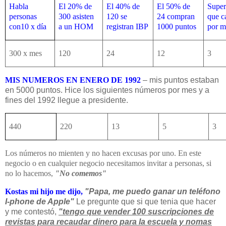
Habla
El 20% de
El 40% de
El 50% de
Super
personas
300 asisten
120 se
24 compran
que c
con10 x día
a un HOM
registran IBP
1000 puntos
por m
300 x mes
120
24
12
3
MIS NUMEROS EN ENERO DE 1992
– mis puntos estaban
en 5000 puntos. Hice los siguientes números por mes y a
fines del 1992 llegue a presidente.
440
220
13
5
3
Los números no mienten y no hacen excusas por uno. En este
negocio o en cualquier negocio necesitamos invitar a personas, si
no lo hacemos,
"No comemos"
Kostas mi hijo me dijo,
"Papa, me puedo ganar un teléfono
I-phone de Apple"
Le pregunte que si que tenia que hacer
y me contestó,
"tengo que vender 100 suscripciones de
revistas para recaudar dinero para la escuela y nomas