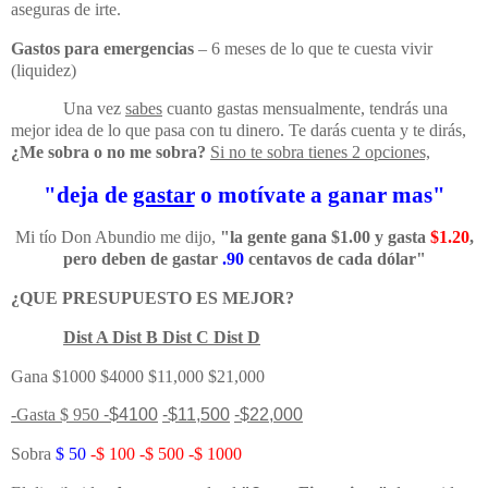
aseguras de irte.
Gastos para emergencias
– 6 meses de lo que te cuesta vivir
(liquidez)
Una vez
sabes
cuanto gastas mensualmente, tendrás una
mejor idea de lo que pasa con tu dinero. Te darás cuenta y te dirás,
¿Me sobra o no me sobra?
Si no te sobra tienes 2 opciones,
"deja de
gastar
o motívate a ganar mas"
Mi tío Don Abundio me dijo,
"la gente gana $1.00 y gasta
$1.20
,
pero deben de gastar
.90
centavos de cada dólar"
¿QUE PRESUPUESTO ES MEJOR?
Dist A Dist B Dist C Dist D
Gana $1000 $4000 $11,000 $21,000
-Gasta $ 950
-$4100
-$11,500
-$22,000
Sobra
$ 50
-$ 100 -$ 500 -$ 1000