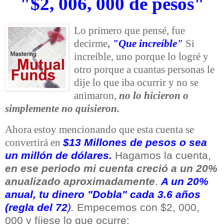
"$2, 006, 000 de pesos"
Lo primero que pensé, fue
decirme
,
"Que increíble"
Si
increíble, uno porque lo logré y
otro porque a cuantas personas le
dije lo que iba ocurrir y no se
animaron,
no lo hicieron o
simplemente no quisieron.
Ahora estoy mencionando que esta cuenta se
$13 Millones de pesos o sea
convertirá en
un millón de dólares.
Hagamos la cuenta,
en ese periodo mi cuenta creció a un 20%
anualizado aproximadamente
.
A un 20%
anual, tu dinero "Dobla" cada 3.6 años
(regla del 72
)
.
Empecemos con $2, 000,
000 y fíjese lo que ocurre: