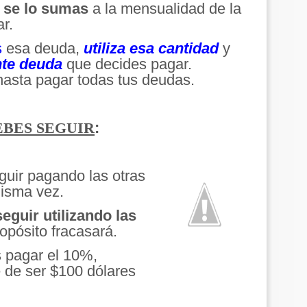
o se lo sumas
a la mensualidad de la
r.
s
esa deuda,
utiliza esa cantidad
y
nte deuda
que decides pagar.
hasta pagar todas tus deudas.
:
EBES SEGUIR
guir pagando las otras
misma vez.
eguir utilizando las
ropósito fracasará.
 pagar el 10%,
 de ser $100 dólares