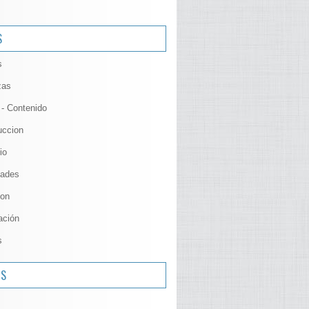
S
s
zas
 - Contenido
uccion
io
ades
ion
ación
s
OS