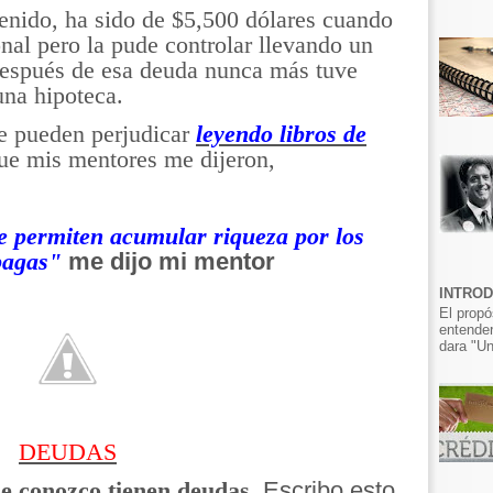
enido, ha sido de $5,500 dólares cuando
nal pero la pude controlar llevando un
Después de esa deuda nunca más tuve
una hipoteca.
e pueden perjudicar
leyendo libros de
ue mis mentores me dijeron,
e permiten acumular riqueza por los
me dijo mi mentor
pagas"
INTRO
El propó
entender
dara "Un
DEUDAS
Escribo esto
e conozco tienen deudas.