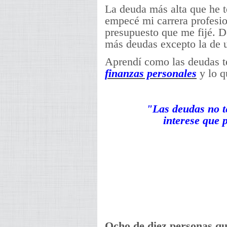
La deuda más alta que he t
empecé mi carrera profesio
presupuesto que me fijé. 
más deudas excepto la de 
Aprendí como las deudas t
finanzas personales
y lo q
"Las deudas no t
interese que 
Ocho de diez personas qu