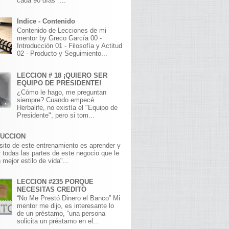
cada 90 días" ...
Indice - Contenido
Contenido de Lecciones de mi
mentor by Greco García 00 -
Introducción 01 - Filosofía y Actitud
02 - Producto y Seguimiento...
LECCION # 18 ¡QUIERO SER
EQUIPO DE PRESIDENTE!
¿Cómo le hago, me preguntan
siempre? Cuando empecé
Herbalife, no existía el "Equipo de
Presidente", pero si tom...
DUCCION
sito de este entrenamiento es aprender y
 todas las partes de este negocio que le
 mejor estilo de vida"...
LECCION #235 PORQUE
NECESITAS CREDITO
“No Me Prestó Dinero el Banco” Mi
mentor me dijo, es interesante lo
de un préstamo, “una persona
solicita un préstamo en el...