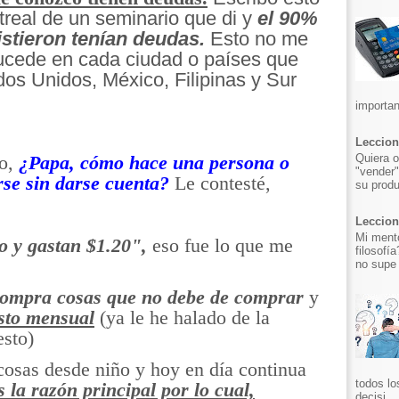
real de un seminario que di y
el 90%
istieron tenían deudas.
Esto no me
ucede en cada ciudad o países que
dos Unidos, México, Filipinas y Sur
importan
Leccion
Quiera o
o,
¿Papa, cómo hace una persona o
"vender"
se sin darse cuenta?
Le contesté,
su produ
Leccion 
Mi mento
 y gastan $1.20",
eso fue lo que me
filosofí
no supe 
ompra cosas que no debe de comprar
y
sto mensual
(ya le he halado de la
esto)
cosas desde niño y hoy en día continua
todos lo
s la razón principal por lo cual,
decisi...