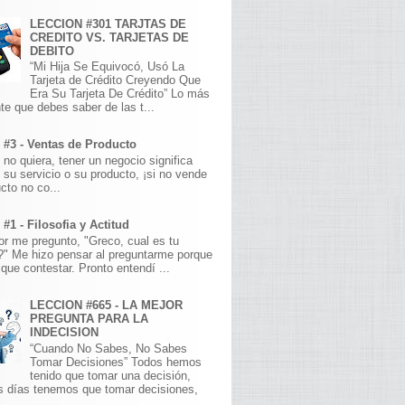
LECCION #301 TARJTAS DE
CREDITO VS. TARJETAS DE
DEBITO
“Mi Hija Se Equivocó, Usó La
Tarjeta de Crédito Creyendo Que
Era Su Tarjeta De Crédito” Lo más
te que debes saber de las t...
 #3 - Ventas de Producto
 no quiera, tener un negocio significa
 su servicio o su producto, ¡si no vende
cto no co...
#1 - Filosofia y Actitud
r me pregunto, "Greco, cual es tu
a?" Me hizo pensar al preguntarme porque
que contestar. Pronto entendí ...
LECCION #665 - LA MEJOR
PREGUNTA PARA LA
INDECISION
“Cuando No Sabes, No Sabes
Tomar Decisiones” Todos hemos
tenido que tomar una decisión,
s días tenemos que tomar decisiones,