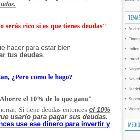
eudas.
TEMA
 serás rico si es que tienes deudas"
Audio
Finan
e hacer para estar bien
Indice
ar tus deudas
,
Introd
Negoc
an, ¿Pero como le hago?
Noved
Nutric
Ahorre el 10% de lo que gana"
Super
el 10%
horrar. Si tiene deudas entonces
Video
 que usarlo para pagar sus deudas
.
nces use ese dinero para invertir y
MEDI