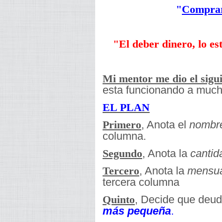
"
Comprar
"El deber dinero, lo e
Mi mentor me dio el sigu
esta funcionando a much
EL PLAN
, Anota el
nombr
Primero
columna.
, Anota la
cantid
Segundo
, Anota la
mensua
Tercero
tercera columna
, Decide que deu
Quinto
más pequeña
.