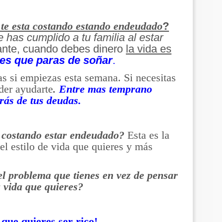
?
 te esta costando estando endeudado
e has cumplido a tu familia al estar
nte, cuando debes dinero
la vida es
 es que paras de soñar
.
das si empiezas esta semana. Si necesitas
der ayudarte
.
Entre mas temprano
rás de tus deudas.
 costando estar endeudado?
Esta es la
 el estilo de vida que quieres y más
l problema que tienes en vez de pensar
a vida que quieres?
 que quieres ser rico!