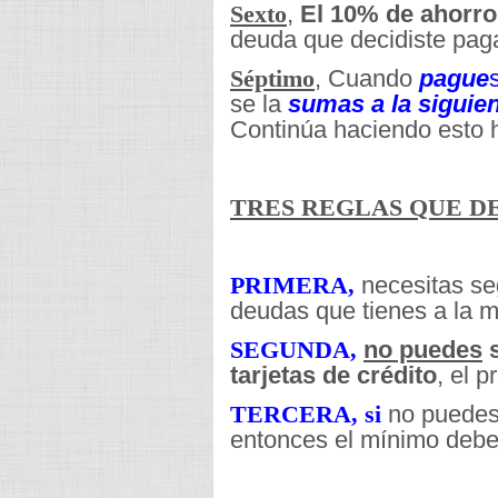
,
El 10% de ahorr
Sexto
deuda que decidiste paga
, Cuando
pague
Séptimo
se la
sumas a la siguie
Continúa haciendo esto 
TRES REGLAS QUE D
necesitas se
PRIMERA,
deudas que tienes a la 
no puedes
s
SEGUNDA,
tarjetas de crédito
, el p
no puedes
TERCERA, si
entonces el mínimo debe