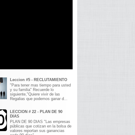
Leccion #5 - RECLUTAMIENTO
"Para tener mas tiempo para usted
y su familia" Recuerde lo
siguiente,"Quiere vivir de las
Regalias que podemos ganar d...
LECCION # 22 - PLAN DE 90
DIAS
PLAN DE 90 DIAS "Las empresas
públicas que cotizan en la bolsa de
valores reportan sus ganancias