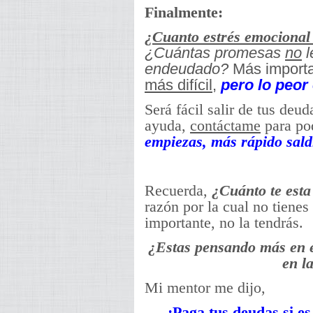
Finalmente:
¿Cuanto estrés emocional
¿Cuántas promesas
no
l
endeudado?
Más importa
más difícil
,
pero lo peor
Será fácil salir de tus deu
ayuda,
contáctame
para po
empiezas, más rápido sald
Recuerda,
¿Cuánto te esta
razón por la cual no tienes
importante, no la tendrás.
¿Estas pensando más en e
en l
Mi mentor me dijo,
¡Paga tus deudas si es