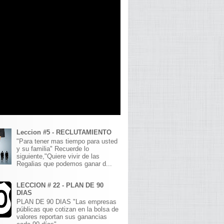
Leccion #5 - RECLUTAMIENTO
"Para tener mas tiempo para usted
y su familia" Recuerde lo
siguiente,"Quiere vivir de las
Regalias que podemos ganar d...
LECCION # 22 - PLAN DE 90
DIAS
PLAN DE 90 DIAS "Las empresas
públicas que cotizan en la bolsa de
valores reportan sus ganancias