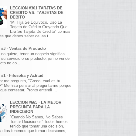
LECCION #301 TARJTAS DE
CREDITO VS. TARJETAS DE
DEBITO
“Mi Hija Se Equivocó, Usó La
Tarjeta de Crédito Creyendo Que
Era Su Tarjeta De Crédito” Lo más
te que debes saber de las t...
 #3 - Ventas de Producto
 no quiera, tener un negocio significa
 su servicio o su producto, ¡si no vende
cto no co...
#1 - Filosofia y Actitud
r me pregunto, "Greco, cual es tu
a?" Me hizo pensar al preguntarme porque
que contestar. Pronto entendí ...
LECCION #665 - LA MEJOR
PREGUNTA PARA LA
INDECISION
“Cuando No Sabes, No Sabes
Tomar Decisiones” Todos hemos
tenido que tomar una decisión,
s días tenemos que tomar decisiones,