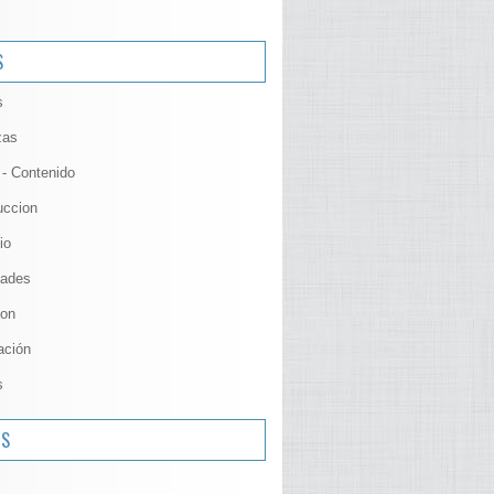
S
s
zas
 - Contenido
uccion
io
ades
ion
ación
s
OS