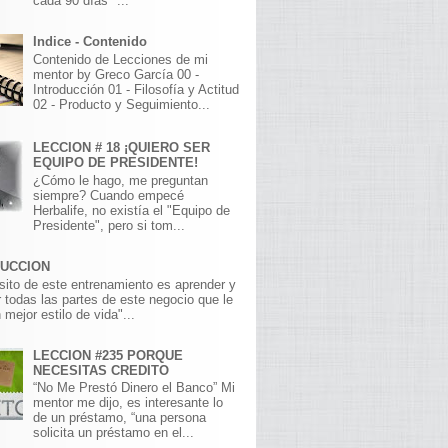
cada 90 días" ...
Indice - Contenido
Contenido de Lecciones de mi
mentor by Greco García 00 -
Introducción 01 - Filosofía y Actitud
02 - Producto y Seguimiento...
LECCION # 18 ¡QUIERO SER
EQUIPO DE PRESIDENTE!
¿Cómo le hago, me preguntan
siempre? Cuando empecé
Herbalife, no existía el "Equipo de
Presidente", pero si tom...
DUCCION
sito de este entrenamiento es aprender y
 todas las partes de este negocio que le
 mejor estilo de vida"...
LECCION #235 PORQUE
NECESITAS CREDITO
“No Me Prestó Dinero el Banco” Mi
mentor me dijo, es interesante lo
de un préstamo, “una persona
solicita un préstamo en el...