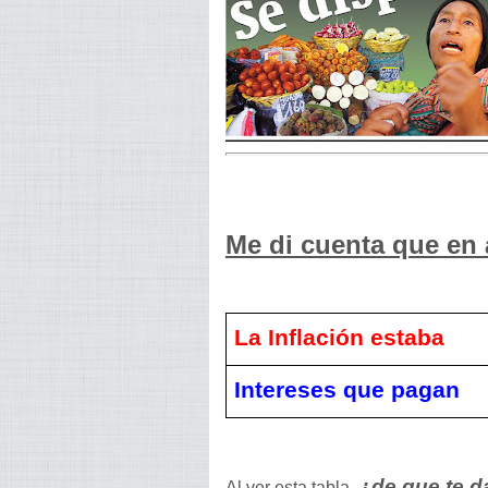
Me di cuenta que en
La Inflación estaba
Intereses que pagan
¿
de que te d
Al ver esta tabla,