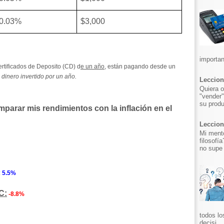
0.03%
$3,000
importan
Certificados de Deposito (CD) d
e un año
, están pagando desde un
 dinero invertido por un año.
Leccion
Quiera o
"vender"
su produ
parar mis rendimientos con la inflación en el
Leccion 
Mi mento
filosofí
no supe 
:
5.5%
C:
-8.8%
todos lo
decisi...