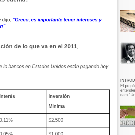
 dijo,
“Greco, es importante tener intereses y
ón”
ación de lo que va en el 2011
,
 lo bancos en Estados Unidos están pagando hoy
INTRO
El propó
entender
dara "Un
Interés
Inversión
Minima
0.11%
$2,500
0.05%
$1,000