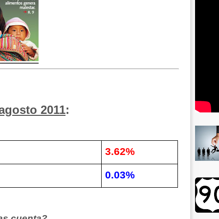
 agosto 2011
:
3.62%
0.03%
as cuenta
?