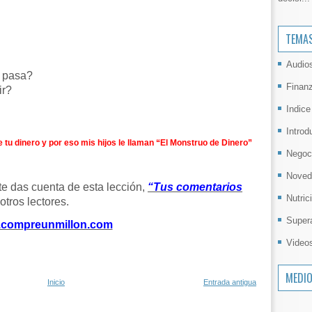
TEMA
Audio
e pasa?
Finan
ir?
Indice
Introd
e tu dinero y por eso mis hijos le llaman “El Monstruo de Dinero”
Negoc
Noved
te das cuenta de esta lección,
“Tus comentarios
Nutric
otros lectores.
Super
compreunmillon.com
Video
MEDI
Inicio
Entrada antigua