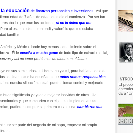
 la educación
de finanzas personales
e inversiones
. Así que
 tierna edad de 7 años de edad, era solo el comienzo. Por ser tan
eresaba lo que eran las acciones,
si no lo único que me
 Pero al estar creciendo entendí y valoré lo que me estaba
dad familiar.
 América y México donde hay menos conocimiento sobre el
breza. Él le
enseña a mucha gente
de todo tipo de extracto social,
nanzas y así no tener problemas de dinero en el futuro
.
uye en sus seminarios a mi hermana y a mí, para hablar acerca de
estos seminarios me ha enseñado que
todos somos responsables
INTRO
al es nuestra situación actual, puedes tomar control y mejorarlo.
El propó
entender
dara "Un
n buen significado y ayuda a mejorar las vidas de otros. He
 seminarios y que comparten con el, que al implementar sus
tenían, pudieron comprar su primera casa o sea,
cambiaron sus
ontinuar ser parte del negocio de mi papa, empezar mi propio
iferente.