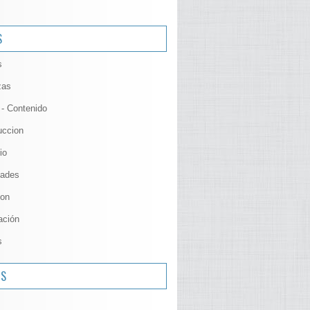
S
s
zas
 - Contenido
uccion
io
ades
ion
ación
s
OS