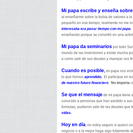
Mi papa escribe y enseña sobre
al enseñarme sobre la bolsa de valores a la
pequeño en ese tiempo, realmente no me int
interesaba era pasar tiempo con mi papa
.
enseñando porque se convirtió en una activi
Mi papa da seminarios
por todo Sur
mundo de las inversiones y existe mucha po
a como salir de sus deudas y manejar sus fi
Cuando es posible,
mi papa nos incl
lo que hemos
aprendido.
El participar en 
de nuestro futuro financiero
.
No importa
cu
Se que el mensaje
de mi papa tiene u
conocido a personas que han asistido a sus
formulas, pudieron salir de las deudas que 
vidas.
Hoy en día
, no estoy seguro si quiero c
negocio o a la mejor haga algo totalmente d