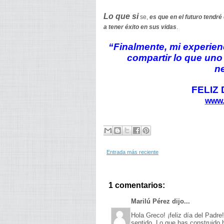
Lo que si
se,
es que en el futuro tendré 
a tener éxito en sus vidas
.
“Finalmente, mi experie
compartir lo que uno
n
FELIZ
www.
Entrada más reciente
1 comentarios:
Marilú Pérez dijo...
Hola Greco! ¡feliz día del Padr
sentido. Lo que has construido 