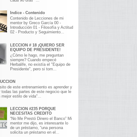
cada 90 días" ...
Indice - Contenido
Contenido de Lecciones de mi
mentor by Greco García 00 -
Introducción 01 - Filosofía y Actitud
02 - Producto y Seguimiento...
LECCION # 18 ¡QUIERO SER
EQUIPO DE PRESIDENTE!
¿Cómo le hago, me preguntan
siempre? Cuando empecé
Herbalife, no existía el "Equipo de
Presidente", pero si tom...
DUCCION
sito de este entrenamiento es aprender y
 todas las partes de este negocio que le
 mejor estilo de vida"...
LECCION #235 PORQUE
NECESITAS CREDITO
“No Me Prestó Dinero el Banco” Mi
mentor me dijo, es interesante lo
de un préstamo, “una persona
solicita un préstamo en el...