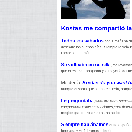
Kostas me compartió la
Todos los sábados
por la mañana de
desearle los buenos días. Siempre lo veía t
llamar su atención.
Se volteaba en su silla
, me levanta
que el estaba trabajando y la mayoría del t
Me decía,
Kostas do you want t
aunque el sabia que siempre quería, porque
Le preguntaba
,
what are does small li
comparando estas tres acciones para determi
renglón que representaba una acción.
Siempre hablábamos
entre español 
hermana y yo fuéramos bilingües.