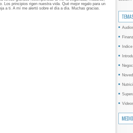
jo. Los principios rigen nuestra vida. Qué mejor regalo para un
ja a ti. A mí me alertó sobre el día a día. Muchas gracias.
TEMA
Audio
Finan
Indice
Introd
Negoc
Noved
Nutric
Super
Video
MEDI