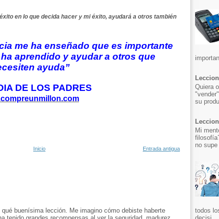
éxito
en lo que decida hacer y mi éxito, ayudará a otros también
ncia me ha enseñado que es importante
 ha aprendido y ayudar a otros que
importan
ecesiten ayuda”
Leccion
 DIA DE LOS PADRES
Quiera o
"vender"
compreunmillon.com
su produ
Leccion 
Mi mento
filosofí
no supe 
Inicio
Entrada antigua
todos lo
e! qué buenísima lección. Me imagino cómo debiste haberte
decisi...
ha tenido grandes recompensas al ver la seguridad, madurez,