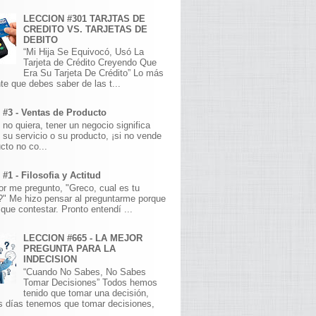
LECCION #301 TARJTAS DE
CREDITO VS. TARJETAS DE
DEBITO
“Mi Hija Se Equivocó, Usó La
Tarjeta de Crédito Creyendo Que
Era Su Tarjeta De Crédito” Lo más
te que debes saber de las t...
 #3 - Ventas de Producto
 no quiera, tener un negocio significa
 su servicio o su producto, ¡si no vende
cto no co...
#1 - Filosofia y Actitud
r me pregunto, "Greco, cual es tu
a?" Me hizo pensar al preguntarme porque
que contestar. Pronto entendí ...
LECCION #665 - LA MEJOR
PREGUNTA PARA LA
INDECISION
“Cuando No Sabes, No Sabes
Tomar Decisiones” Todos hemos
tenido que tomar una decisión,
s días tenemos que tomar decisiones,