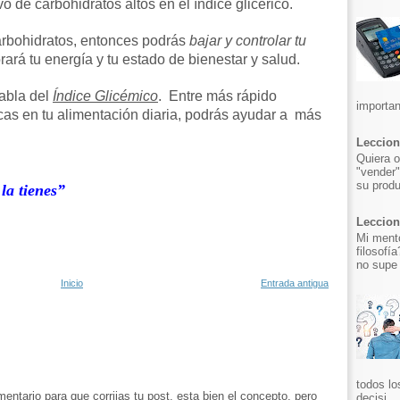
 de carbohidratos altos en el índice glicérico.
carbohidratos, entonces podrás
bajar y controlar tu
rará tu energía y tu estado de bienestar y salud.
tabla del
Índice Glicémico
. Entre más rápido
importan
cas en tu alimentación diaria, podrás ayudar a más
Leccion
Quiera o
"vender"
su produ
la tienes”
Leccion 
Mi mento
filosofí
no supe 
Inicio
Entrada antigua
todos lo
ntario para que corrijas tu post, esta bien el concepto, pero
decisi...