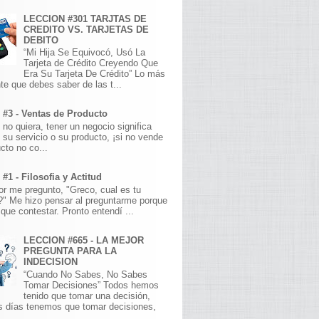
LECCION #301 TARJTAS DE
CREDITO VS. TARJETAS DE
DEBITO
“Mi Hija Se Equivocó, Usó La
Tarjeta de Crédito Creyendo Que
Era Su Tarjeta De Crédito” Lo más
te que debes saber de las t...
 #3 - Ventas de Producto
 no quiera, tener un negocio significa
 su servicio o su producto, ¡si no vende
cto no co...
#1 - Filosofia y Actitud
r me pregunto, "Greco, cual es tu
a?" Me hizo pensar al preguntarme porque
que contestar. Pronto entendí ...
LECCION #665 - LA MEJOR
PREGUNTA PARA LA
INDECISION
“Cuando No Sabes, No Sabes
Tomar Decisiones” Todos hemos
tenido que tomar una decisión,
s días tenemos que tomar decisiones,