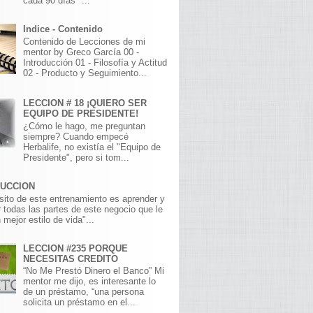
cada 90 días" ...
Indice - Contenido
Contenido de Lecciones de mi
mentor by Greco García 00 -
Introducción 01 - Filosofía y Actitud
02 - Producto y Seguimiento...
LECCION # 18 ¡QUIERO SER
EQUIPO DE PRESIDENTE!
¿Cómo le hago, me preguntan
siempre? Cuando empecé
Herbalife, no existía el "Equipo de
Presidente", pero si tom...
DUCCION
sito de este entrenamiento es aprender y
 todas las partes de este negocio que le
 mejor estilo de vida"...
LECCION #235 PORQUE
NECESITAS CREDITO
“No Me Prestó Dinero el Banco” Mi
mentor me dijo, es interesante lo
de un préstamo, “una persona
solicita un préstamo en el...