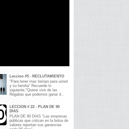
Leccion #5 - RECLUTAMIENTO
"Para tener mas tiempo para usted
y su familia" Recuerde lo
siguiente,"Quiere vivir de las
Regalias que podemos ganar d...
LECCION # 22 - PLAN DE 90
DIAS
PLAN DE 90 DIAS "Las empresas
públicas que cotizan en la bolsa de
valores reportan sus ganancias