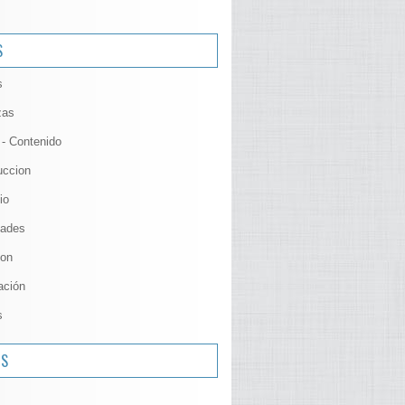
S
s
zas
 - Contenido
uccion
io
ades
ion
ación
s
OS