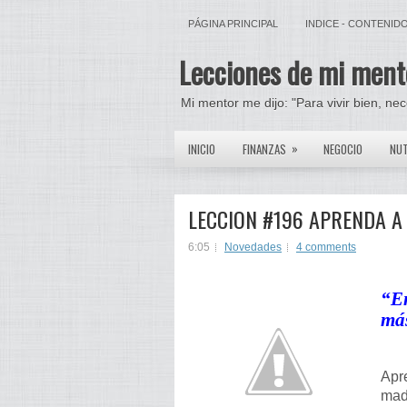
PÁGINA PRINCIPAL
INDICE - CONTENID
Lecciones de mi ment
Mi mentor me dijo: "Para vivir bien, ne
»
INICIO
FINANZAS
NEGOCIO
NUT
LECCION #196 APRENDA 
6:05
Novedades
4 comments
“
En
más
Apr
madr