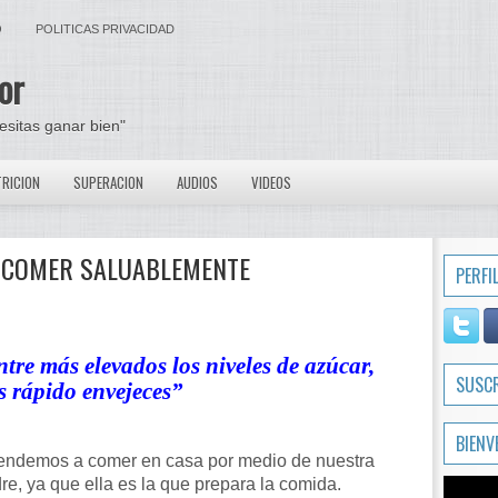
O
POLITICAS PRIVACIDAD
or
cesitas ganar bien"
RICION
SUPERACION
AUDIOS
VIDEOS
A COMER SALUABLEMENTE
PERFI
tre más elevados los niveles de azúcar,
SUSC
 rápido envejeces”
BIENV
endemos a comer en casa por medio de nuestra
e, ya que ella es la que prepara la comida.