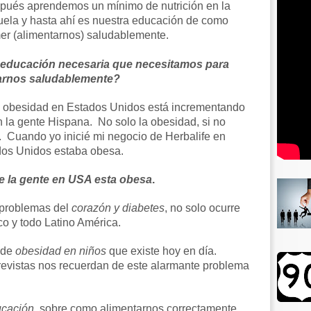
pués aprendemos un mínimo de nutrición en la
uela y hasta ahí es nuestra educación de como
er (alimentarnos) saludablemente.
a educación necesaria que necesitamos para
arnos saludablemente?
a obesidad en Estados Unidos está incrementando
la gente Hispana. No solo la obesidad, si no
. Cuando yo inicié mi negocio de Herbalife en
dos Unidos estaba obesa.
e la gente en USA esta obesa
.
 problemas del
corazón y diabetes
, no solo ocurre
o y todo Latino América.
 de
obesidad en niños
que existe hoy en día.
revistas nos recuerdan de este alarmante problema
cación
, sobre como alimentarnos correctamente.