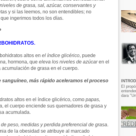
niveles de grasa, sal, azúcar, conservantes y
tas y si las leemos, no son entendibles; no
 que ingerimos todos los días.
?
RBOHIDRATOS.
bohidratos altos en
el índice glicérico
, puede
ina
, hormona, que
eleva los niveles de azúcar
en el
 la acumulación de grasa en el cuerpo.
te sanguíneo, más rápido aceleramos el proceso
INTRO
El propó
entender
dara "Un
atos altos en el índice glicérico, como
papas,
a
, el cuerpo enciende sus quemadores de grasa y
asa acumulada.
 de peso, medidas y perdida preferencial de grasa
.
ia de la obesidad se atribuye al marcado