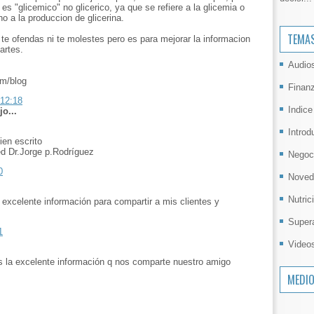
, es "glicemico" no glicerico, ya que se refiere a la glicemia o
o a la produccion de glicerina.
TEMA
te ofendas ni te molestes pero es para mejorar la informacion
artes.
Audio
m/blog
Finan
 12:18
Indice
jo...
Introd
ien escrito
d Dr.Jorge p.Rodríguez
Negoc
0
Noved
Nutric
xcelente información para compartir a mis clientes y
Super
1
Video
 es la excelente información q nos comparte nuestro amigo
MEDI