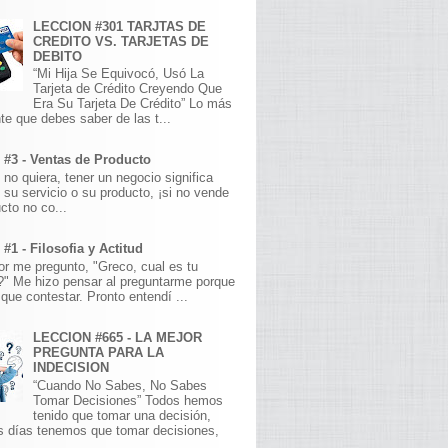
LECCION #301 TARJTAS DE
CREDITO VS. TARJETAS DE
DEBITO
“Mi Hija Se Equivocó, Usó La
Tarjeta de Crédito Creyendo Que
Era Su Tarjeta De Crédito” Lo más
te que debes saber de las t...
 #3 - Ventas de Producto
 no quiera, tener un negocio significa
 su servicio o su producto, ¡si no vende
cto no co...
#1 - Filosofia y Actitud
r me pregunto, "Greco, cual es tu
a?" Me hizo pensar al preguntarme porque
que contestar. Pronto entendí ...
LECCION #665 - LA MEJOR
PREGUNTA PARA LA
INDECISION
“Cuando No Sabes, No Sabes
Tomar Decisiones” Todos hemos
tenido que tomar una decisión,
s días tenemos que tomar decisiones,