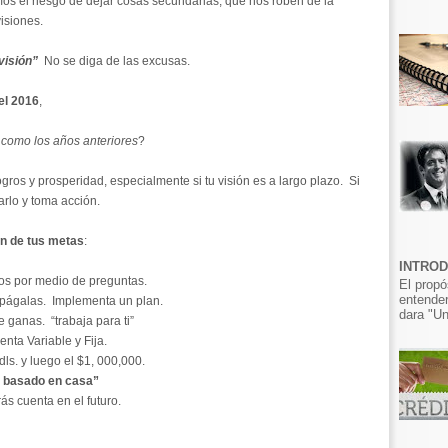
os el riesgo de dejar cosas secundarias, que nos roben de la
isiones.
visión”
No se diga de las excusas.
el 2016
,
 como los años anteriores
?
logros y prosperidad, especialmente si tu visión es a largo plazo. Si
arlo y toma acc
ión
.
ón de tus metas
:
INTRO
jos por medio de preguntas.
El propó
entender
, págalas. Implementa un plan.
dara "Un
 ganas. “trabaja para ti”
nta Variable y Fija.
ls. y luego el $1, 000,000.
 basado en casa”
rás cuenta en el futuro.