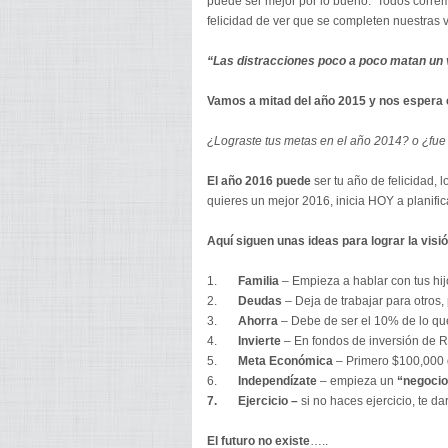
puede ser mejor por lo bueno. Todos correm
felicidad de ver que se completen nuestras v
“Las distracciones poco a poco matan un 
Vamos a mitad del año 2015 y nos espera 
¿Lograste tus metas en el año 2014? o ¿fue
El año 2016 puede
ser tu año de felicidad, 
quieres un mejor 2016, inicia HOY a planific
Aquí siguen unas ideas para lograr la visi
1.
Familia
– Empieza a hablar con tus hi
2.
Deudas
– Deja de trabajar para otros
3.
Ahorra
– Debe de ser el 10% de lo que
4.
Invierte
– En fondos de inversión de Re
5.
Meta Económica
– Primero $100,000 d
6.
Independízate
– empieza un
“negocio
7. Ejercicio –
si no haces ejercicio, te da
El futuro no existe
…..