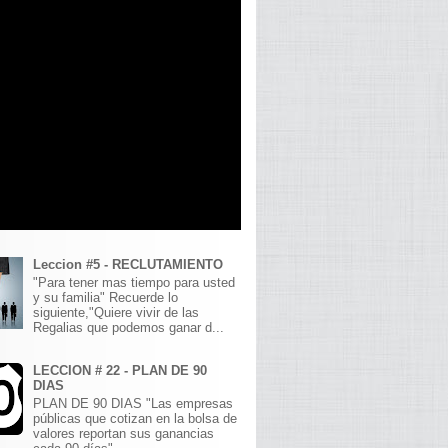
Leccion #5 - RECLUTAMIENTO
"Para tener mas tiempo para usted
y su familia" Recuerde lo
siguiente,"Quiere vivir de las
Regalias que podemos ganar d...
LECCION # 22 - PLAN DE 90
DIAS
PLAN DE 90 DIAS "Las empresas
públicas que cotizan en la bolsa de
valores reportan sus ganancias