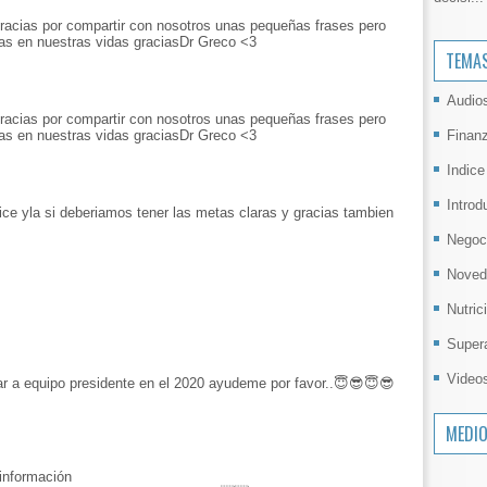
gracias por compartir con nosotros unas pequeñas frases pero
tas en nuestras vidas graciasDr Greco <3
TEMA
Audio
gracias por compartir con nosotros unas pequeñas frases pero
Finan
tas en nuestras vidas graciasDr Greco <3
Indice
Introd
ice yla si deberiamos tener las metas claras y gracias tambien
Negoc
Noved
Nutric
Super
Video
ar a equipo presidente en el 2020 ayudeme por favor..😇😎😇😎
MEDI
información