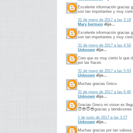
Excelente información gracias 
son tan importantes y muy cier
31 de mayo de 2017 a las 3:19
Mary bermejo
dijo...
Excelente información gracias 
son tan importantes y muy cier
31 de mayo de 2017 a las 4:50
Unknown
dijo...
Creo que es muy cierto lo que d
por las fraces
31 de mayo de 2017 a las 5:03
Unknown
dijo...
Muchas gracias Greco.
31 de mayo de 2017 a las 6:40
Unknown
dijo...
Gracias Greco mi vision es lleg
😇😎😇😎gracias y bendiciones
1 de junio de 2017 a las 3:27
Unknown
dijo...
Muchas gracias por tan valiosa 