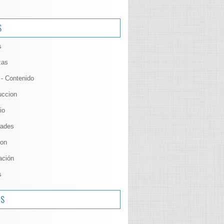
S
s
zas
 - Contenido
uccion
io
ades
ion
ación
s
OS