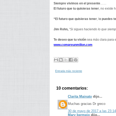
Siempre vivimos en el presente
……
El futuro que tu quisieras tener
, no existe
“El futuro que quisieras tener
, l
o puedes t
Jim Rohn,
“Si sigues haciendo lo que siemp
Te deseo que tu visión
sea más clara para el
www.compreunmillon.com
Entrada más reciente
10 comentarios:
Clarita Mainato
dijo...
Muchas gracias Dr greco
30 de mayo de 2017 a las 23:14
Mary bermejo
dijo...