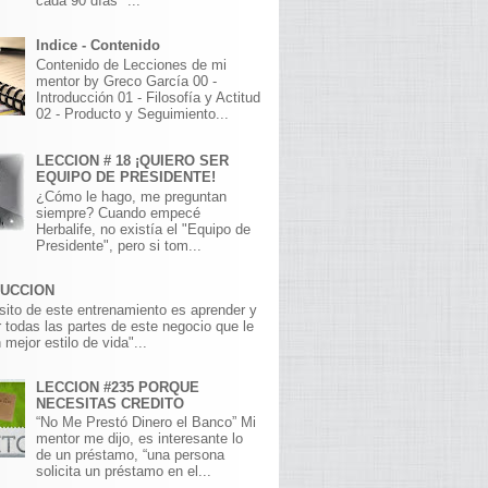
cada 90 días" ...
Indice - Contenido
Contenido de Lecciones de mi
mentor by Greco García 00 -
Introducción 01 - Filosofía y Actitud
02 - Producto y Seguimiento...
LECCION # 18 ¡QUIERO SER
EQUIPO DE PRESIDENTE!
¿Cómo le hago, me preguntan
siempre? Cuando empecé
Herbalife, no existía el "Equipo de
Presidente", pero si tom...
DUCCION
sito de este entrenamiento es aprender y
 todas las partes de este negocio que le
 mejor estilo de vida"...
LECCION #235 PORQUE
NECESITAS CREDITO
“No Me Prestó Dinero el Banco” Mi
mentor me dijo, es interesante lo
de un préstamo, “una persona
solicita un préstamo en el...