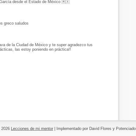
García desde el Estado de México 🇲🇽
es greco saludos
ava de la Ciudad de México y te super agradezco tus
cticas, las estoy poniendo en práctica!!
©
2026
Lecciones de mi mentor
| Implementado por David Flores y Potenciad