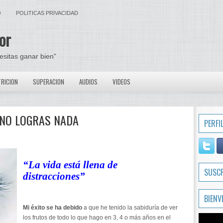
O
POLITICAS PRIVACIDAD
or
cesitas ganar bien"
RICION
SUPERACION
AUDIOS
VIDEOS
N NO LOGRAS NADA
PERFI
“La vida está llena de
SUSC
distracciones”
BIENV
Mi éxito se ha debido
a que he tenido la sabiduría de ver
los frutos de todo lo que hago en 3, 4 o más años en el