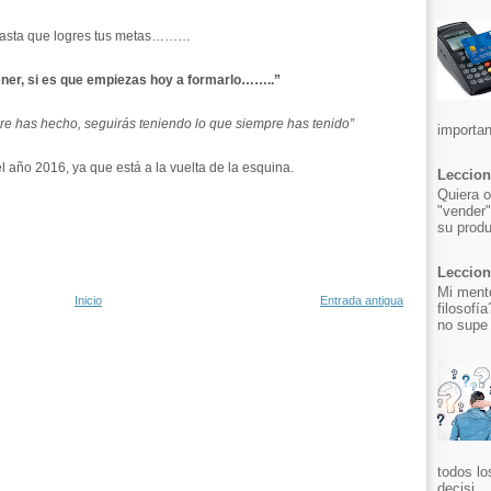
 hasta que logres tus metas………
ener, si es que empiezas hoy a formarlo……..”
re has hecho, seguirás teniendo lo que siempre has tenido”
importan
 año 2016, ya que está a la vuelta de la esquina.
Leccion
Quiera o
"vender"
su produ
Leccion 
Mi mento
Inicio
Entrada antigua
filosofí
no supe 
todos lo
decisi...