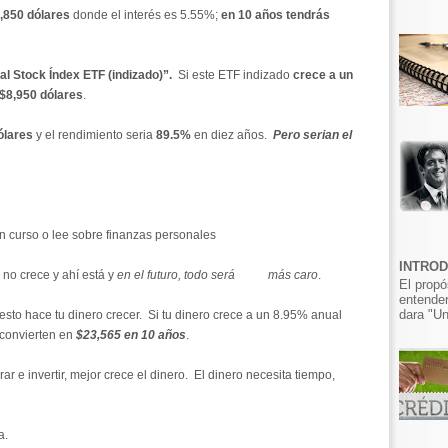
,850 dólares
donde el interés es 5.55%;
en 10 años tendrás
al Stock Índex ETF (indizado)”.
Si este ETF indizado
crece a un
$8,950 dólares
.
ólares
y el rendimiento seria
89.5%
en diez años.
Pero serian el
n curso o lee sobre finanzas personales
INTRO
o, no crece y ahí está y
en el futuro, todo será más caro
.
El propó
entender
dara "Un
uesto hace tu dinero crecer. Si tu dinero crece a un 8.95% anual
 convierten en
$23,565 en 10 años
.
r e invertir, mejor crece el dinero. El dinero necesita tiempo,
a.