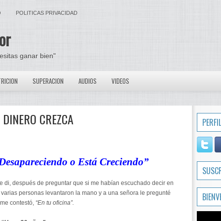
O
POLITICAS PRIVACIDAD
or
cesitas ganar bien"
RICION
SUPERACION
AUDIOS
VIDEOS
U DINERO CREZCA
PERFI
 Desapareciendo o Está Creciendo”
SUSC
 di, después de preguntar que si me habían escuchado decir en
varias personas levantaron la mano y a una señora le pregunté
BIENV
 me contestó,
“En tu oficina”.