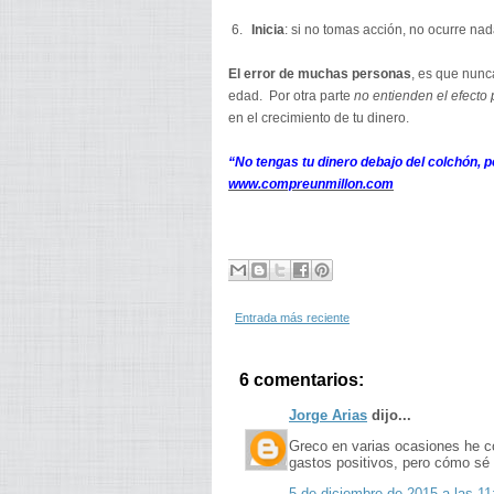
6.
Inicia
: si no tomas acción, no ocurre nad
El error de muchas personas
, es que nunc
edad. Por otra parte
no entienden el efecto 
en el crecimiento de tu dinero.
“No tengas tu dinero debajo del colchón,
www.compreunmillon.com
Entrada más reciente
6 comentarios:
Jorge Arias
dijo...
Greco en varias ocasiones he co
gastos positivos, pero cómo sé 
5 de diciembre de 2015 a las 11