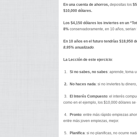
En una cuenta de ahorros,
depositas los
$5
$10,000 dólares.
Los $4,150 dólares los inviertes
en un “Tot
8%
conservadoramente, en 10 años, serian
En 10 años en el futuro tendrías $18,950 d
8.95% anualizado
.
La Lección de este ejercicio
:
1.
Si no sabes, no sabes
: aprende, toma u
2.
No haces nada
: si no inviertes tu diner
3.
El Interés Compuesto
: el interés comp
como en el ejemplo, los $10,000 dólares se
4.
Pronto
: entre más rápido empiezas ahorra
entre más joven empiezas, mejor.
5.
Planifica
: si no planificas, no ocurre nad