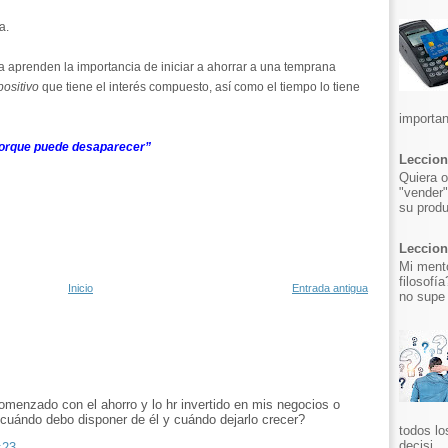
a.
a aprenden la importancia de iniciar a ahorrar a una temprana
positivo
que tiene el interés compuesto, así como el tiempo lo tiene
importan
 porque puede desaparecer”
Leccion
Quiera o
"vender"
su produ
Leccion 
Mi mento
filosofí
Inicio
Entrada antigua
no supe 
menzado con el ahorro y lo hr invertido en mis negocios o
cuándo debo disponer de él y cuándo dejarlo crecer?
todos lo
decisi...
:23