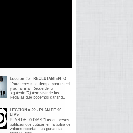
Leccion #5 - RECLUTAMIENTO
"Para tener mas tiempo para usted
y su familia" Recuerde lo
siguiente,"Quiere vivir de las
Regalias que podemos ganar d...
LECCION # 22 - PLAN DE 90
DIAS
PLAN DE 90 DIAS "Las empresas
públicas que cotizan en la bolsa de
valores reportan sus ganancias