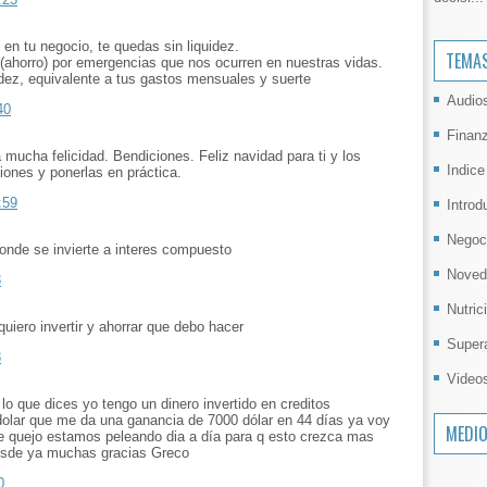
o en tu negocio, te quedas sin liquidez.
TEMA
(ahorro) por emergencias que nos ocurren en nuestras vidas.
idez, equivalente a tus gastos mensuales y suerte
Audio
40
Finan
 mucha felicidad. Bendiciones. Feliz navidad para ti y los
Indice
iones y ponerlas en práctica.
:59
Introd
Negoc
onde se invierte a interes compuesto
Noved
8
Nutric
iero invertir y ahorrar que debo hacer
Super
8
Video
 que dices yo tengo un dinero invertido en creditos
dolar que me da una ganancia de 7000 dólar en 44 días ya voy
MEDI
e quejo estamos peleando dia a día para q esto crezca mas
desde ya muchas gracias Greco
0