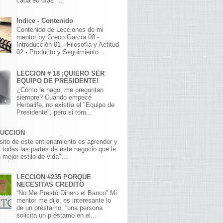
cada 90 días" ...
Indice - Contenido
Contenido de Lecciones de mi
mentor by Greco García 00 -
Introducción 01 - Filosofía y Actitud
02 - Producto y Seguimiento...
LECCION # 18 ¡QUIERO SER
EQUIPO DE PRESIDENTE!
¿Cómo le hago, me preguntan
siempre? Cuando empecé
Herbalife, no existía el "Equipo de
Presidente", pero si tom...
DUCCION
sito de este entrenamiento es aprender y
 todas las partes de este negocio que le
 mejor estilo de vida"...
LECCION #235 PORQUE
NECESITAS CREDITO
“No Me Prestó Dinero el Banco” Mi
mentor me dijo, es interesante lo
de un préstamo, “una persona
solicita un préstamo en el...