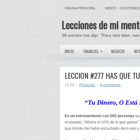
PÁGINA PRINCIPAL
INDICE - CONTENID
Lecciones de mi ment
Mi mentor me dijo: "Para vivir bien, ne
»
INICIO
FINANZAS
NEGOCIO
NUT
LECCION #277 HAS QUE T
16:09
Finanzas
6 comments
“Tu Dinero, O Está
En un entrenamiento con 500 personas
que
el pasado,
“Ahorra el 10% de lo que ganas”,
que donde me había escuchado decir eso y