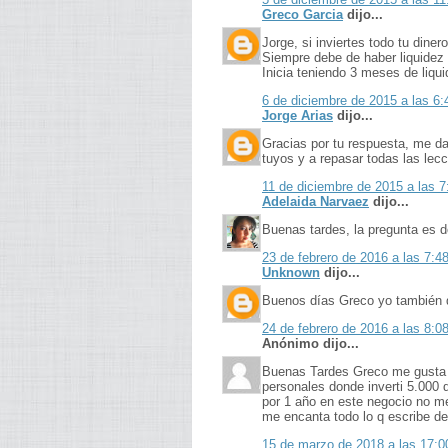
Greco Garcia
dijo...
Jorge, si inviertes todo tu diner
Siempre debe de haber liquidez 
Inicia teniendo 3 meses de liqu
6 de diciembre de 2015 a las 6:
Jorge Arias
dijo...
Gracias por tu respuesta, me da
tuyos y a repasar todas las lecc
11 de diciembre de 2015 a las 7
Adelaida Narvaez
dijo...
Buenas tardes, la pregunta es d
23 de febrero de 2016 a las 7:4
Unknown
dijo...
Buenos días Greco yo también qu
24 de febrero de 2016 a las 8:0
Anónimo dijo...
Buenas Tardes Greco me gusta lo
personales donde inverti 5.000 
por 1 año en este negocio no m
me encanta todo lo q escribe 
15 de marzo de 2018 a las 17:0