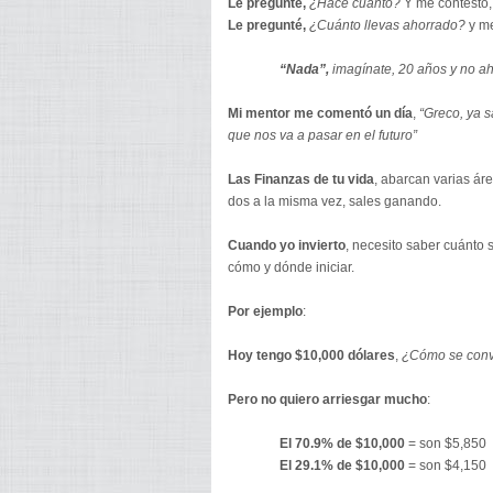
Le pregunté,
¿Hace cuánto?
Y me contestó
Le pregunté,
¿Cuánto llevas ahorrado?
y me
“Nada”,
imagínate, 20 años y no ah
Mi mentor me comentó un día
,
“Greco, ya 
que nos va a pasar en el futuro”
Las Finanzas de tu vida
, abarcan varias ár
dos a la misma vez, sales ganando.
Cuando yo invierto
, necesito saber cuánto s
cómo y dónde iniciar.
Por ejemplo
:
Hoy tengo $10,000
dólares
,
¿Cómo se convi
Pero no quiero arriesgar mucho
:
El 70.9% de $10,000
= son $5,850
El 29.1% de $10,000
= son $4,150