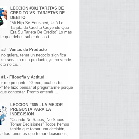
LECCION #301 TARJTAS DE
CREDITO VS. TARJETAS DE
DEBITO
“Mi Hija Se Equivocó, Usó La
Tarjeta de Crédito Creyendo Que
Era Su Tarjeta De Crédito” Lo más
te que debes saber de las t...
 #3 - Ventas de Producto
 no quiera, tener un negocio significa
 su servicio o su producto, ¡si no vende
cto no co...
#1 - Filosofia y Actitud
r me pregunto, "Greco, cual es tu
a?" Me hizo pensar al preguntarme porque
que contestar. Pronto entendí ...
LECCION #665 - LA MEJOR
PREGUNTA PARA LA
INDECISION
“Cuando No Sabes, No Sabes
Tomar Decisiones” Todos hemos
tenido que tomar una decisión,
s días tenemos que tomar decisiones,