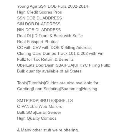
Young Age SSN DOB Fullz 2002-2014
High Credit Scores Pros
SSN DOB DL ADDRESS
SIN DOB DL ADDRESS
NIN DOB DL ADDRESS
Real DL|ID Front & Back with Selfie
Real Passport Photos
CC with CVV with DOB & Billing Address
Cloning Card Dumps Track 101 & 202 with Pin
Fullz for Tax Return & Benefits
UberEats|DoorDash|SBA|PUA|UI|KYC Filling Fullz
Bulk quantity available of all States
Tools|Tutorials|Guides are also available for:
Carding|Loan|Scripting|Spamming|Hacking
SMTP|RDP|BRUTES|SHELLS
C-PANEL's|Web-Mailers
Bulk SMS|Email Sender
High Quality Combos
& Many other stuff we're offering.