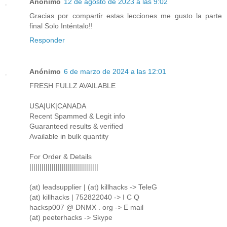
Anónimo
12 de agosto de 2023 a las 9:02
Gracias por compartir estas lecciones me gusto la parte
final Solo Inténtalo!!
Responder
Anónimo
6 de marzo de 2024 a las 12:01
FRESH FULLZ AVAILABLE
USA|UK|CANADA
Recent Spammed & Legit info
Guaranteed results & verified
Available in bulk quantity
For Order & Details
||||||||||||||||||||||||||||||||||
(at) leadsupplier | (at) killhacks -> TeleG
(at) killhacks | 752822040 -> I C Q
hacksp007 @ DNMX . org -> E mail
(at) peeterhacks -> Skype