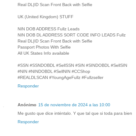
Real DL|ID Scan Front Back with Selfie
UK (United Kingdom) STUFF
NIN DOB ADDRESS Fullz Leads
NIN DOB DL ADDRESS SORT CODE INFO LEADS Fullz
Real DL|ID Scan Front Back with Selfie
Passport Photos With Selfie
All UK States Info available
#SSN #SSNDOBDL #SellSSN #SIN #SINDOBDL #SellSIN
#NIN #NINDOBDL #SellNIN #CCShop
#REALDLSCAN #YoungAgeFullz #Fullzseller
Responder
Anónimo
15 de noviembre de 2024 a las 10:00
Me gusto que dice inténtalo. Y que tal que si toda para bien
Responder