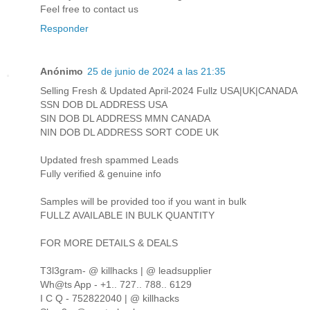
Feel free to contact us
Responder
Anónimo
25 de junio de 2024 a las 21:35
Selling Fresh & Updated April-2024 Fullz USA|UK|CANADA
SSN DOB DL ADDRESS USA
SIN DOB DL ADDRESS MMN CANADA
NIN DOB DL ADDRESS SORT CODE UK
Updated fresh spammed Leads
Fully verified & genuine info
Samples will be provided too if you want in bulk
FULLZ AVAILABLE IN BULK QUANTITY
FOR MORE DETAILS & DEALS
T3l3gram- @ killhacks | @ leadsupplier
Wh@ts App - +1.. 727.. 788.. 6129
I C Q - 752822040 | @ killhacks