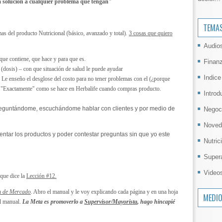
la solución a cualquier problema que tengan"
TEMA
s del producto Nutricional (básico, avanzado y total).
3 cosas que quiero
Audio
que contiene, que hace y para que es.
Finan
(dosis) – con que situación de salud le puede ayudar
Indice
s, Le enseño el desglose del costo para no tener problemas con el (¿porque
o "Exactamente" como se hace en Herbalife cuando compras producto.
Introd
eguntándome, escuchándome hablar con clientes y por medio de
Negoc
Noved
ntar los productos y poder contestar preguntas sin que yo este
Nutric
Super
Video
que dice la
Lección #12.
an de Mercado
. Abro el manual y le voy explicando cada página y en una hoja
MEDI
el manual.
La Meta es promoverlo a
Supervisor/Mayorista
, hago hincapié