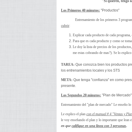
"Si quieren, tengo 
Los Primeros 40 minutos:
"Productos"
Entrenamiento de los primeros 3 programa
cubrir
:
Explicar cada producto de cada programa, 
Para que es cada producto y como se toma 
Le doy la lista de precios de los producto
me estas cobrando de mas?). Se lo explic
TAREA:
Que conozca bien los productos pr
los entrenamientos locales y los STS
META:
Que tenga "confianza" en como prese
presente.
Los Segundos 20 minutos:
"Plan de Mercado"
Entrenamiento del "plan de mercado" Le enseño lo 
Le explico el plan
con el manual # 4 "Ventas y Pl
le voy enseñando el plan y lo importante que lean 
en que
califique en una línea con 3 personas
.