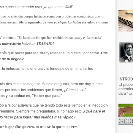
o a paso a entender esto, ya que no es fácil"
ue que no entendía porque había personas con problemas económicos que
 desaparecían.
Me preguntaba, ¿si era yo el que los había corrido o si había
os"
continuo, "Es la educación que han recibido en su casa y en la escuela"
era universitaria habrá un TRABAJO!
nía que hacer para registrar y retener a un distribuidor activo.
Una
e de tu negocio.
, tu entusiasmo, tu energía y tu lenguaje determinan si tus
INTRO
arás rico con este negocio. Simple pregunta, pero me doy cuenta
El propó
entender
smos por todos los problemas que tienen,
¿Cómo lo se?
dara "Un
tos y su actitud es, "Haber que pasa"
ebo a la consistencia
que he tenido todo este tiempo en el negocio y
rendirme. Siempre me preguntaba, si no hago esto,
¿Qué haré el
edo hacer para lograr mis sueños mas rápido?
er lo que ellos quieren, tu tendrás lo que tu quieres"