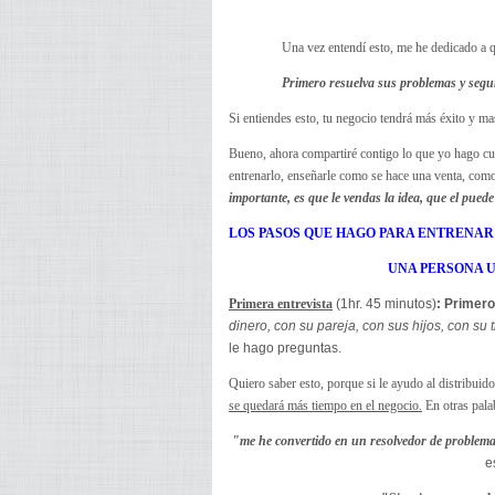
Una vez entendí esto, me he dedicado a q
Primero resuelva sus problemas y segu
Si entiendes esto, tu negocio tendrá más éxito y ma
Bueno, ahora compartiré contigo lo que yo hago cu
entrenarlo, enseñarle como se hace una venta, como
importante, es que le vendas la idea, que el pued
LOS PASOS QUE HAGO PARA ENTRENAR
UNA PERSONA U
Primera entrevista
(1hr. 45 minutos)
: Primero
dinero, con su pareja, con sus hijos, con su 
le hago preguntas.
Quiero saber esto, porque si le ayudo al distribuid
se quedará más tiempo en el negocio.
En otras pala
"me he convertido en un resolvedor de problem
e