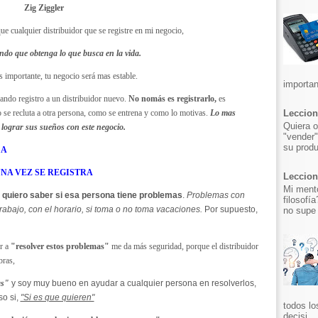
Zig Ziggler
ue cualquier distribuidor que se registre en mi negocio,
ndo que obtenga lo que busca en la vida.
s importante, tu negocio será mas estable.
importan
ando registro a un distribuidor nuevo.
No nomás es registrarlo,
es
 se recluta a otra persona, como se entrena y como lo motivas.
Lo mas
Leccion
Quiera o
e lograr sus sueños con este negocio.
"vender"
su produ
 A
NA VEZ SE REGISTRA
Leccion 
Mi mento
 quiero saber si esa persona tiene problemas
.
Problemas con
filosofí
trabajo, con el horario, si toma o no toma vacaciones.
Por supuesto,
no supe 
or a
"resolver estos problemas"
me da más seguridad, porque el distribuidor
bras,
as"
y soy muy bueno en ayudar a cualquier persona en resolverlos,
so si,
"Si es que quieren"
todos lo
decisi...