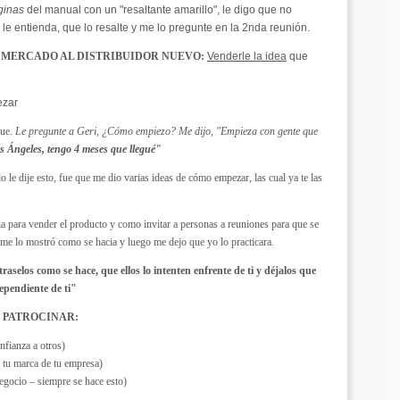
ginas
del manual con un "resaltante amarillo", le digo que no
le entienda, que lo resalte y me lo pregunte en la 2nda reunión.
 MERCADO AL DISTRIBUIDOR NUEVO:
Venderle la idea
que
ezar
fue
. Le pregunte a Geri, ¿Cómo empiezo? Me dijo, "Empieza con gente que
s Ángeles, tengo 4 meses que llegué"
le dije esto, fue que me dio varias ideas de cómo empezar, las cual ya te las
ia para vender el producto y como invitar a personas a reuniones para que se
 me lo mostró como se hacia y luego me dejo que yo lo practicara.
selos como se hace, que ellos lo intenten enfrente de ti y déjalos que
dependiente de ti"
 PATROCINAR:
nfianza a otros)
r tu marca de tu empresa)
egocio – siempre se hace esto)