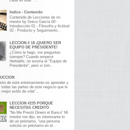
cada 90 días" ...
Indice - Contenido
Contenido de Lecciones de mi
mentor by Greco García 00 -
Introducción 01 - Filosofía y Actitud
02 - Producto y Seguimiento...
LECCION # 18 ¡QUIERO SER
EQUIPO DE PRESIDENTE!
¿Cómo le hago, me preguntan
siempre? Cuando empecé
Herbalife, no existía el "Equipo de
Presidente", pero si tom...
DUCCION
sito de este entrenamiento es aprender y
 todas las partes de este negocio que le
 mejor estilo de vida"...
LECCION #235 PORQUE
NECESITAS CREDITO
“No Me Prestó Dinero el Banco” Mi
mentor me dijo, es interesante lo
de un préstamo, “una persona
solicita un préstamo en el...