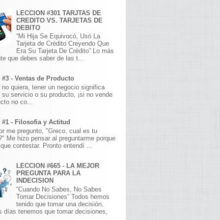
LECCION #301 TARJTAS DE
CREDITO VS. TARJETAS DE
DEBITO
“Mi Hija Se Equivocó, Usó La
Tarjeta de Crédito Creyendo Que
Era Su Tarjeta De Crédito” Lo más
te que debes saber de las t...
 #3 - Ventas de Producto
 no quiera, tener un negocio significa
 su servicio o su producto, ¡si no vende
cto no co...
#1 - Filosofia y Actitud
r me pregunto, "Greco, cual es tu
a?" Me hizo pensar al preguntarme porque
que contestar. Pronto entendí ...
LECCION #665 - LA MEJOR
PREGUNTA PARA LA
INDECISION
“Cuando No Sabes, No Sabes
Tomar Decisiones” Todos hemos
tenido que tomar una decisión,
s días tenemos que tomar decisiones,