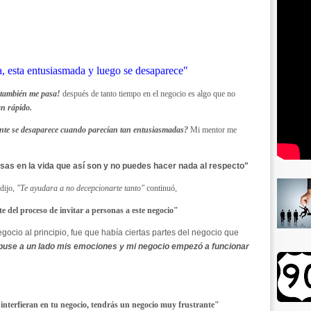
a, esta entusiasmada y luego se desaparece"
 también me pasa!
después de tanto tiempo en el negocio es algo que no
an rápido.
ente se desaparece cuando parecían tan entusiasmadas?
Mi mentor me
sas en la vida que así son y no puedes hacer nada al respecto"
dijo,
"Te ayudara a no decepcionarte tanto"
continuó,
e del proceso de invitar a personas a este negocio"
gocio al principio, fue que había ciertas partes del negocio que
puse a un lado mis emociones y mi negocio empezó a funcionar
 interfieran en tu negocio, tendrás un negocio muy frustrante"