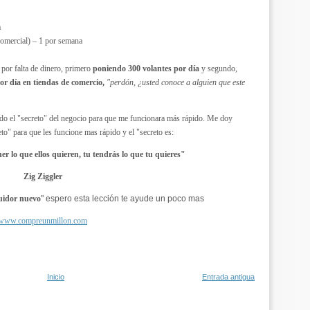
a
comercial) – 1 por semana
por falta de dinero, primero
poniendo 300 volantes por día
y segundo,
or día en tiendas de comercio,
"perdón, ¿usted conoce a alguien que este
do el "secreto" del negocio para que me funcionara más rápido. Me doy
eto" para que les funcione mas rápido y el "secreto es:
er lo que ellos quieren, tu tendrás lo que tu quieres"
Zig Ziggler
buidor nuevo
" espero esta lección te ayude un poco mas
www.compreunmillon.com
Inicio
Entrada antigua