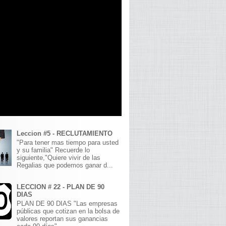
Leccion #5 - RECLUTAMIENTO
"Para tener mas tiempo para usted
y su familia" Recuerde lo
siguiente,"Quiere vivir de las
Regalias que podemos ganar d...
LECCION # 22 - PLAN DE 90
DIAS
PLAN DE 90 DIAS "Las empresas
públicas que cotizan en la bolsa de
valores reportan sus ganancias