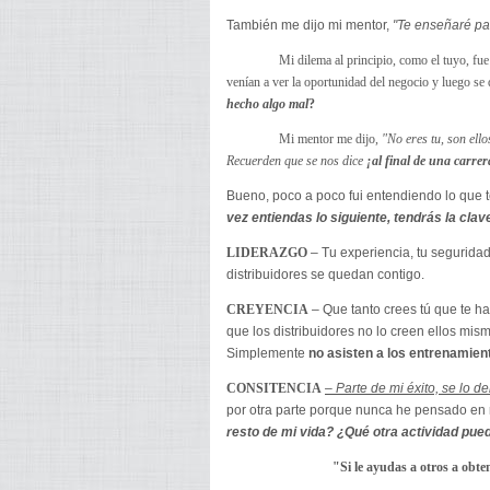
También me dijo mi mentor,
"Te enseñaré pas
Mi dilema al principio, como el tuyo, f
venían a ver la oportunidad del negocio y luego se
hecho algo mal
?
Mi mentor me dijo,
"No eres tu, son ell
Recuerden que se nos dice
¡al final de una carr
Bueno, poco a poco fui entendiendo lo que te
vez entiendas lo siguiente, tendrás la clav
LIDERAZGO
– Tu experiencia, tu seguridad
distribuidores se quedan contigo.
CREYENCIA
– Que tanto crees tú que te h
que los distribuidores no lo creen ellos mi
Simplemente
no asisten a los entrenamien
CONSITENCIA
– Parte de mi éxito, se lo d
por otra parte porque nunca he pensado en 
resto de mi vida? ¿Qué otra actividad pu
"Si le ayudas a otros a obten