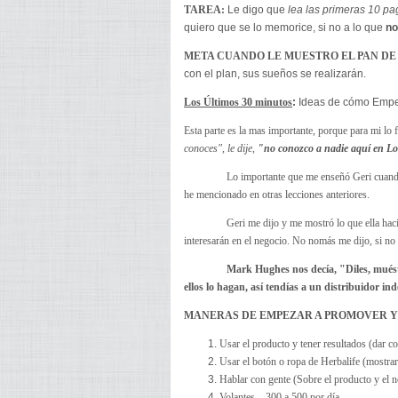
TAREA:
Le digo que
lea las primeras 10 pa
quiero que se lo memorice, si no a lo que
no
META CUANDO LE MUESTRO EL PAN DE
con el plan, sus sueños se realizarán.
Los Últimos 30 minutos
:
Ideas de cómo Emp
Esta parte es la mas importante, porque para mi lo 
conoces", le dije,
"no conozco a nadie aquí en Lo
Lo importante que me enseñó Geri cuando 
he mencionado en otras lecciones anteriores.
Geri me dijo y me mostró lo que ella hac
interesarán en el negocio. No nomás me dijo, si no
Mark Hughes nos decía, "Diles, muéstra
ellos lo hagan, así tendías a un distribuidor in
MANERAS DE EMPEZAR A PROMOVER Y
Usar el producto y tener resultados (dar co
Usar el botón o ropa de Herbalife (mostra
Hablar con gente (Sobre el producto y el n
Volantes – 300 a 500 por día