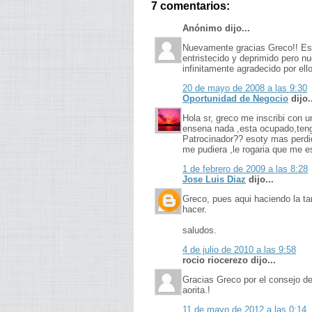
7 comentarios:
Anónimo dijo...
Nuevamente gracias Greco!! Es
entristecido y deprimido pero 
infinitamente agradecido por ello
20 de mayo de 2008 a las 9:30
Oportunidad de Negocio
dijo.
Hola sr, greco me inscribi con
ensena nada ,esta ocupado,ten
Patrocinador?? esoty mas perdid
me pudiera ,le rogaria que me 
1 de febrero de 2009 a las 8:28
Jose Luis Diaz
dijo...
Greco, pues aqui haciendo la ta
hacer.
saludos.
4 de julio de 2010 a las 9:58
rocio riocerezo dijo...
Gracias Greco por el consejo d
aorita.!
11 de mayo de 2012 a las 0:14