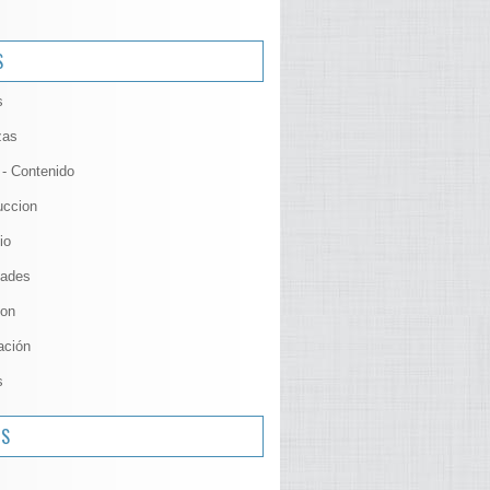
S
s
zas
 - Contenido
uccion
io
ades
ion
ación
s
OS