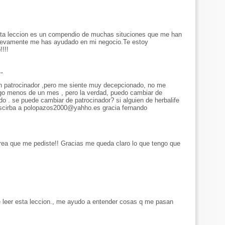
ta leccion es un compendio de muchas situciones que me han
nuevamente me has ayudado en mi negocio.Te estoy
!!!!
..
 un patrocinador ,pero me siente muy decepcionado, no me
go menos de un mes , pero la verdad, puedo cambiar de
o . se puede cambiar de patrocinador? si alguien de herbalife
escirba a polopazos2000@yahho.es gracia fernando
rea que me pediste!! Gracias me queda claro lo que tengo que
e leer esta leccion., me ayudo a entender cosas q me pasan