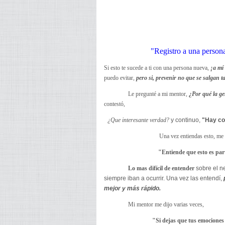
"Registro a una person
Si esto te sucede a ti con una persona nueva,
¡a mí
puedo evitar,
pero si, prevenir no que se salgan t
Le pregunté a mi mentor,
¿Por qué la g
contestó,
¿Que interesante verdad?
y continuo,
"Hay co
Una vez entiendas esto, me 
"Entiende que esto es part
Lo mas difícil de entender
sobre el ne
siempre iban a ocurrir. Una vez las entendí,
mejor y más rápido.
Mi mentor me dijo varias veces,
"Si dejas que tus emociones