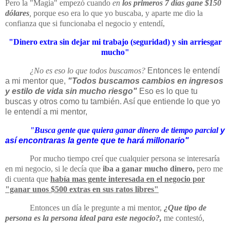
Pero la "Magia" empezó cuando
en
los primeros 7 días gane $150
dólares
,
porque eso era lo que yo buscaba, y aparte me dio la
confianza que si funcionaba el negocio y entendí,
"Dinero extra sin dejar mi trabajo (seguridad) y sin arriesgar
mucho"
¿No es eso lo que todos buscamos?
Entonces le entendí
a mi mentor que,
"Todos buscamos cambios en ingresos
y estilo de vida sin mucho riesgo"
Eso es lo que tu
buscas y otros como tu también. Así que entiende lo que yo
le entendí a mi mentor,
"Busca gente que quiera ganar dinero de tiempo parcial
y
así encontraras la gente que te hará millonario"
Por mucho tiempo creí que cualquier persona se interesaría
en mi negocio, si le decía que
iba a ganar mucho dinero,
pero me
di cuenta que
había mas gente interesada en el negocio por
"ganar unos $500 extras en sus ratos libres"
Entonces un día le pregunte a mi mentor,
¿Que tipo de
persona es la persona ideal para este negocio?,
me contestó,