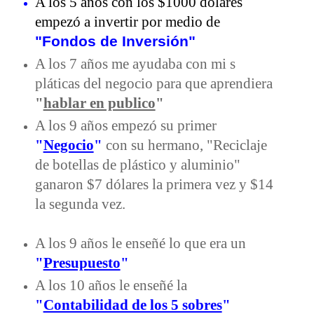
A los 5 años con los $1000 dólares
empezó a invertir por medio de
"Fondos de Inversión"
A los 7 años me ayudaba con mi s
pláticas del negocio para que aprendiera
"
hablar en publico
"
A los 9 años empezó su primer
"
Negocio
"
con su hermano, "Reciclaje
de botellas de plástico y aluminio"
ganaron $7 dólares la primera vez y $14
la segunda vez.
A los 9 años le enseñé lo que era un
"
Presupuesto
"
A los 10 años le enseñé la
"
Contabilidad de los 5 sobres
"