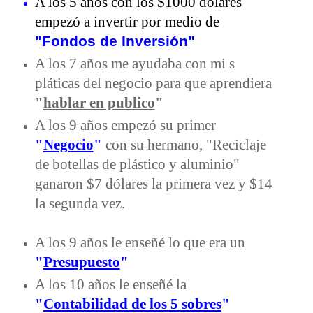
A los 5 años con los $1000 dólares
empezó a invertir por medio de
"Fondos de Inversión"
A los 7 años me ayudaba con mi s
pláticas del negocio para que aprendiera
"
hablar en publico
"
A los 9 años empezó su primer
"
Negocio
"
con su hermano, "Reciclaje
de botellas de plástico y aluminio"
ganaron $7 dólares la primera vez y $14
la segunda vez.
A los 9 años le enseñé lo que era un
"
Presupuesto
"
A los 10 años le enseñé la
"
Contabilidad de los 5 sobres
"