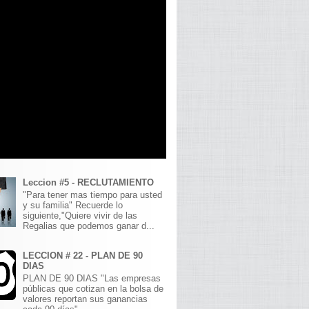
Leccion #5 - RECLUTAMIENTO
"Para tener mas tiempo para usted
y su familia" Recuerde lo
siguiente,"Quiere vivir de las
Regalias que podemos ganar d...
LECCION # 22 - PLAN DE 90
DIAS
PLAN DE 90 DIAS "Las empresas
públicas que cotizan en la bolsa de
valores reportan sus ganancias