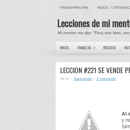
PÁGINA PRINCIPAL
INDICE - CONTENID
Lecciones de mi ment
Mi mentor me dijo: "Para vivir bien, ne
»
INICIO
FINANZAS
NEGOCIO
NUT
LECCION #221 SE VENDE 
16:37
Superación
2 comments
Al 
y n
Sim