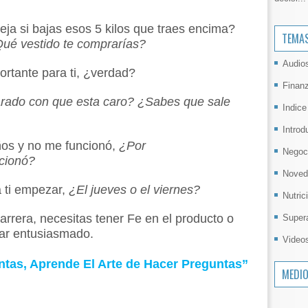
eja si bajas esos 5 kilos que traes encima?
TEMA
ué vestido te comprarías?
Audio
ortante para ti, ¿verdad?
Finan
ado con que esta caro? ¿Sabes que sale
Indice
Introd
s y no me funcionó,
¿Por
Negoc
cionó?
Noved
 ti empezar,
¿El jueves o el viernes?
Nutric
arrera, necesitas tener Fe en el producto o
Super
tar entusiasmado.
Video
ntas, Aprende El Arte de Hacer Preguntas”
MEDI