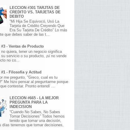
LECCION #301 TARJTAS DE
CREDITO VS. TARJETAS DE
DEBITO
“Mi Hija Se Equivocó, Usó La
Tarjeta de Crédito Creyendo Que
Era Su Tarjeta De Crédito” Lo más
te que debes saber de las t...
 #3 - Ventas de Producto
 no quiera, tener un negocio significa
 su servicio o su producto, ¡si no vende
cto no co...
#1 - Filosofia y Actitud
r me pregunto, "Greco, cual es tu
a?" Me hizo pensar al preguntarme porque
que contestar. Pronto entendí ...
LECCION #665 - LA MEJOR
PREGUNTA PARA LA
INDECISION
“Cuando No Sabes, No Sabes
Tomar Decisiones” Todos hemos
tenido que tomar una decisión,
s días tenemos que tomar decisiones,