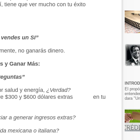
í, tiene que ver mucho con tu éxito
 vendes un SI”
mente, no ganarás dinero.
s y Ganar Más:
reguntas”
INTRO
El propó
 salud y energía,
¿Verdad?
entender
re $300 y $600 dólares extras en tu
dara "Un
ciar a generar ingresos extras?
da mexicana o italiana?