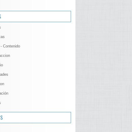
S
s
zas
 - Contenido
uccion
io
ades
ion
ación
s
OS