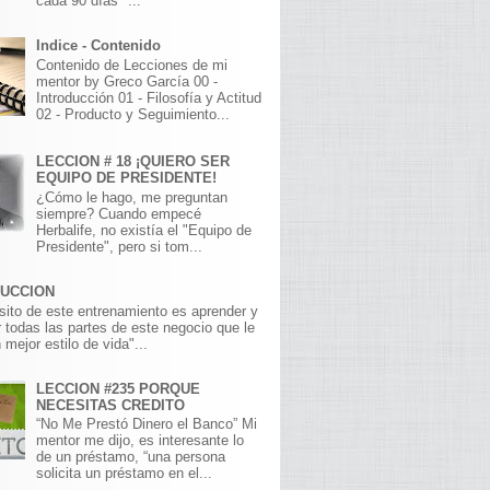
cada 90 días" ...
Indice - Contenido
Contenido de Lecciones de mi
mentor by Greco García 00 -
Introducción 01 - Filosofía y Actitud
02 - Producto y Seguimiento...
LECCION # 18 ¡QUIERO SER
EQUIPO DE PRESIDENTE!
¿Cómo le hago, me preguntan
siempre? Cuando empecé
Herbalife, no existía el "Equipo de
Presidente", pero si tom...
DUCCION
sito de este entrenamiento es aprender y
 todas las partes de este negocio que le
 mejor estilo de vida"...
LECCION #235 PORQUE
NECESITAS CREDITO
“No Me Prestó Dinero el Banco” Mi
mentor me dijo, es interesante lo
de un préstamo, “una persona
solicita un préstamo en el...