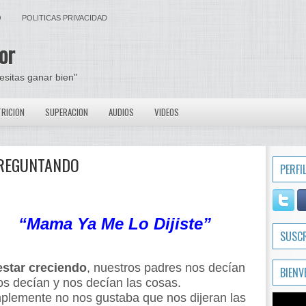
O
POLITICAS PRIVACIDAD
or
cesitas ganar bien"
RICION
SUPERACION
AUDIOS
VIDEOS
PREGUNTANDO
PERFI
“Mama Ya Me Lo Dijiste”
SUSC
estar creciendo
, nuestros padres nos decían
BIENV
os decían y nos decían las cosas.
plemente no nos gustaba que nos dijeran las