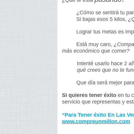
¿Qué te está
¿Cómo se sentirá tu par
Si bajas esos 5 kilos,
¿Q
Lograr tus metas es imp
Está muy caro,
¿Compar
más
económico que comer?
Intenté usarlo hace 2 año
qué
crees que no te
fun
Que día será mejor para
Si quieres tener éxito
en tu c
servicio que representas y es
“Para Tener éxito En Las Ve
www.compreunmillon.com