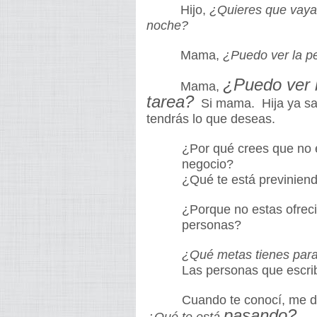
Hijo,
¿Quieres que vaya
noche?
Mama,
¿Puedo ver la pe
¿Puedo ver l
Mama,
tarea?
Si mama.
Hija ya s
tendrás lo que
deseas.
¿Por qué crees que no es
negocio?
¿Qué te está previniendo en
¿Porque no estas ofrecie
personas?
¿Qué metas tienes para
Las personas que
escr
Cuando te conocí, me d
pasando?