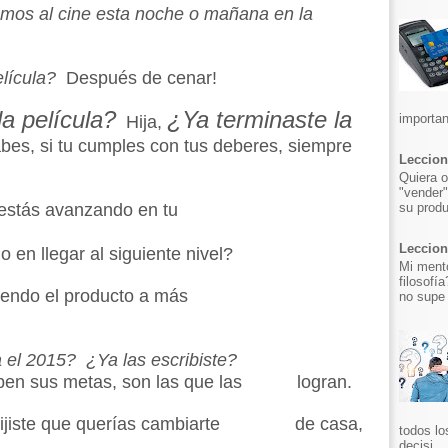
mos al cine esta noche o mañana en la
lícula?
Después de cenar!
a película?
¿Ya terminaste la
importan
Hija,
abes, si tu cumples con tus deberes, siempre
Leccion
Quiera o
"vender"
su produ
tás avanzando en tu
Leccion 
 llegar al siguiente nivel?
Mi mento
filosofí
ndo el producto a más
no supe 
 el 2015? ¿Ya las escribiste?
iben sus metas, son las que las logran.
ijiste que querías cambiarte
de
casa,
todos lo
decisi...