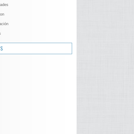
ades
ion
ación
s
OS