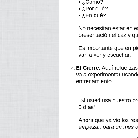
• ¿Cómo?
• ¿Por qué?
• ¿En qué?
No necesitan estar en e
presentación eficaz y q
Es importante que empie
van a ver y escuchar.
El Cierre
: Aquí refuerza
va a experimentar usando 
entrenamiento.
"Si usted usa nuestro pr
5 días"
Ahora que ya vio los re
empezar, para un mes 