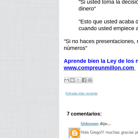
"Si usted toma la decis
dinero"
"Esto que usted acaba 
cuando usted empiece a
"Si no haces presentaciones, 
números"
Aprende bien la Ley de lo
www.compreunmillon.com
Entrada más reciente
7 comentarios:
Unknown
dijo...
Hola Grego!!! muchas gracias po