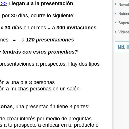
>>>
Llegan 4 a la presentación
Noved
Nutric
 por 30 días, ocurre lo siguiente:
Super
 x
30 días
en el mes = a
300 invitaciones
Video
l mes =
a
120 presentaciones
MEDI
e tendrás con estos promedios?
presentaciones a prospectos. Hay dos tipos
ón a una o a 3 personas
ión a muchas personas en un salón
sonas
, una presentación tiene 3 partes:
de crear interés por medio de preguntas.
 a tu prospecto a enfocar en tu producto o