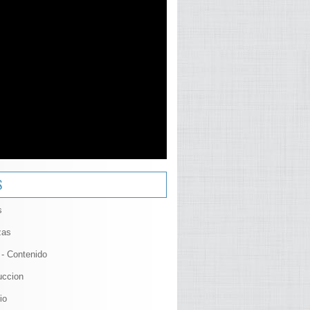
S
s
zas
 - Contenido
uccion
io