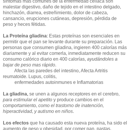
síntomas más comunes de la enfermedad celíaca son
malestar digestivo, daño de tejido en el intestino delgado,
hinchazón, diarrea, estreñimiento, dolor de cabeza,
cansancio, erupciones cutáneas, depresión, pérdida de
peso y heces fétidas.
La Proteína gliadina
: Estas proteínas son esenciales en
permitir que el pan se levante durante su preparación. Las
personas que consumen gliadina, ingieren 400 calorías más
diariamente y al evitar comerla, inmediatamente reducen su
consumo calórico diario en 400 calorías,
ayudándoles a
bajar de peso mas rápido
.
Afecta las paredes del intestino, Afecta Artritis
reumatoide. Lupus, colitis,
enfermedades autoinmunes e Inflamatorias
La gliadina,
se unen a algunos receptores en el cerebro,
para estimular el apetito
y produce cambios en el
comportamiento,
como el trastorno de inatención,
hiperactividad, y autismo en niños
.
Los efectos
que ha causado esta nueva proteína, ha sido el
aumento de peso y obesidad, por comer pan, pastas,