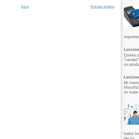
Inicio
Entrada antigua
importan
Leccion
Quiera o
"vender"
su produ
Leccion 
Mi mento
filosofí
no supe 
todos lo
decisi...