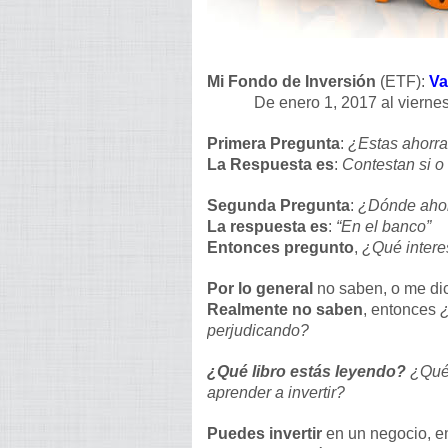
Mi Fondo de Inversión
(ETF):
Va
De enero 1, 2017 al viernes
Primera Pregunta
:
¿Estas ahorr
La Respuesta es
:
Contestan si o
Segunda Pregunta
:
¿Dónde ahor
La respuesta es
:
“En el banco”
Entonces pregunto
,
¿Qué intere
Por lo general
no saben, o me di
Realmente no saben
, entonces
¿
perjudicando?
¿Qué libro estás leyendo?
¿Qué 
aprender a invertir?
Puedes invertir
en un negocio, en