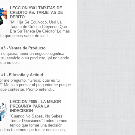
LECCION #301 TARJTAS DE
CREDITO VS. TARJETAS DE
DEBITO
“Mi Hija Se Equivocó, Usó La
Tarjeta de Crédito Creyendo Que
Era Su Tarjeta De Crédito” Lo más
te que debes saber de las t...
 #3 - Ventas de Producto
 no quiera, tener un negocio significa
 su servicio o su producto, ¡si no vende
cto no co...
#1 - Filosofia y Actitud
r me pregunto, "Greco, cual es tu
a?" Me hizo pensar al preguntarme porque
que contestar. Pronto entendí ...
LECCION #665 - LA MEJOR
PREGUNTA PARA LA
INDECISION
“Cuando No Sabes, No Sabes
Tomar Decisiones” Todos hemos
tenido que tomar una decisión,
s días tenemos que tomar decisiones,