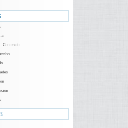
S
s
zas
 - Contenido
uccion
io
ades
ion
ación
s
OS