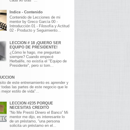
cada 90 días" ...
Indice - Contenido
Contenido de Lecciones de mi
mentor by Greco García 00 -
Introducción 01 - Filosofía y Actitud
02 - Producto y Seguimiento...
LECCION # 18 ¡QUIERO SER
EQUIPO DE PRESIDENTE!
¿Cómo le hago, me preguntan
siempre? Cuando empecé
Herbalife, no existía el "Equipo de
Presidente", pero si tom...
DUCCION
sito de este entrenamiento es aprender y
 todas las partes de este negocio que le
 mejor estilo de vida"...
LECCION #235 PORQUE
NECESITAS CREDITO
“No Me Prestó Dinero el Banco” Mi
mentor me dijo, es interesante lo
de un préstamo, “una persona
solicita un préstamo en el...