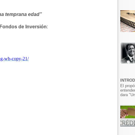
una temprana edad”
Fondos de Inversión
:
ing-wb-copy-21/
INTRO
El propó
entender
dara "Un