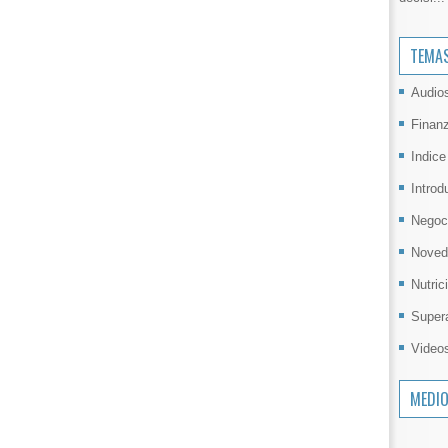
TEMA
Audio
Finan
Indice
Introd
Negoc
Noved
Nutric
Super
Video
MEDI