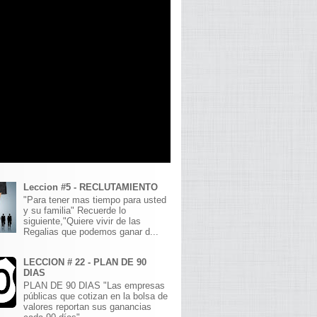
Leccion #5 - RECLUTAMIENTO
"Para tener mas tiempo para usted
y su familia" Recuerde lo
siguiente,"Quiere vivir de las
Regalias que podemos ganar d...
LECCION # 22 - PLAN DE 90
DIAS
PLAN DE 90 DIAS "Las empresas
públicas que cotizan en la bolsa de
valores reportan sus ganancias