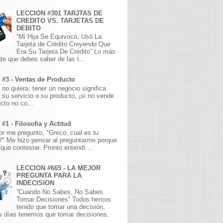
LECCION #301 TARJTAS DE
CREDITO VS. TARJETAS DE
DEBITO
“Mi Hija Se Equivocó, Usó La
Tarjeta de Crédito Creyendo Que
Era Su Tarjeta De Crédito” Lo más
te que debes saber de las t...
 #3 - Ventas de Producto
 no quiera, tener un negocio significa
 su servicio o su producto, ¡si no vende
cto no co...
#1 - Filosofia y Actitud
r me pregunto, "Greco, cual es tu
a?" Me hizo pensar al preguntarme porque
que contestar. Pronto entendí ...
LECCION #665 - LA MEJOR
PREGUNTA PARA LA
INDECISION
“Cuando No Sabes, No Sabes
Tomar Decisiones” Todos hemos
tenido que tomar una decisión,
s días tenemos que tomar decisiones,