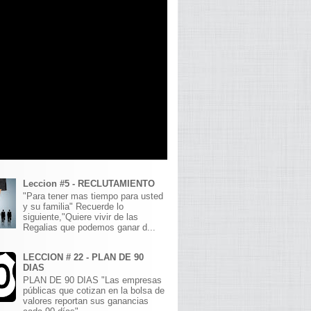
Leccion #5 - RECLUTAMIENTO
"Para tener mas tiempo para usted
y su familia" Recuerde lo
siguiente,"Quiere vivir de las
Regalias que podemos ganar d...
LECCION # 22 - PLAN DE 90
DIAS
PLAN DE 90 DIAS "Las empresas
públicas que cotizan en la bolsa de
valores reportan sus ganancias