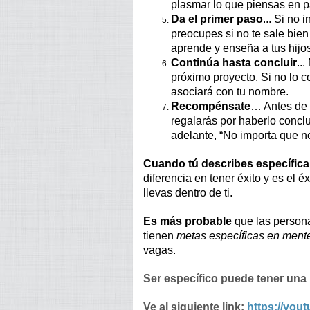
plasmar lo que piensas en pa
Da el primer paso
... Si no 
preocupes si no te sale bien
aprende y enseña a tus hijo
Continúa hasta concluir
..
próximo proyecto. Si no lo co
asociará con tu nombre.
Recompénsate
… Antes de 
regalarás por haberlo conc
adelante, “No importa que n
Cuando tú describes específic
diferencia en tener éxito y es el
llevas dentro de ti.
Es más probable
que las persona
tienen
metas específicas en ment
vagas.
Ser específico puede tener un
Ve al siguiente link:
https://you