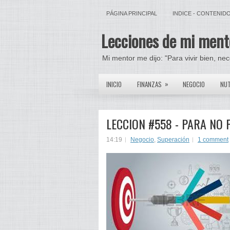
PÁGINA PRINCIPAL
INDICE - CONTENID
Lecciones de mi ment
Mi mentor me dijo: "Para vivir bien, ne
»
INICIO
FINANZAS
NEGOCIO
NUT
LECCION #558 - PARA NO 
14:19
Negocio
,
Superación
1 comment