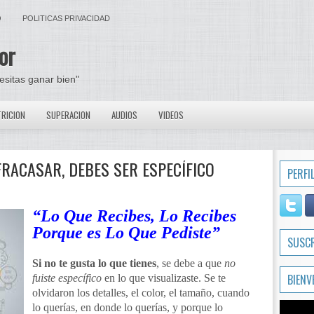
O
POLITICAS PRIVACIDAD
or
cesitas ganar bien"
RICION
SUPERACION
AUDIOS
VIDEOS
FRACASAR, DEBES SER ESPECÍFICO
PERFI
“Lo Que Recibes, Lo Recibes
Porque es Lo Que Pediste”
SUSC
Si no te gusta lo que tienes
, se debe a que
no
BIENV
fuiste específico
en lo que visualizaste. Se te
olvidaron los detalles, el color, el tamaño, cuando
lo querías, en donde lo querías, y porque lo