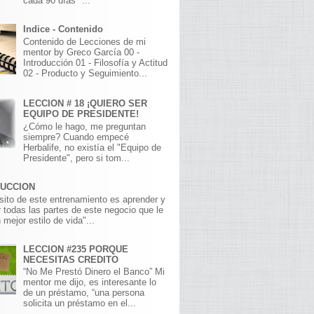
cada 90 días" ...
Indice - Contenido
Contenido de Lecciones de mi
mentor by Greco García 00 -
Introducción 01 - Filosofía y Actitud
02 - Producto y Seguimiento...
LECCION # 18 ¡QUIERO SER
EQUIPO DE PRESIDENTE!
¿Cómo le hago, me preguntan
siempre? Cuando empecé
Herbalife, no existía el "Equipo de
Presidente", pero si tom...
DUCCION
sito de este entrenamiento es aprender y
 todas las partes de este negocio que le
 mejor estilo de vida"...
LECCION #235 PORQUE
NECESITAS CREDITO
“No Me Prestó Dinero el Banco” Mi
mentor me dijo, es interesante lo
de un préstamo, “una persona
solicita un préstamo en el...