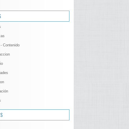
S
s
zas
 - Contenido
uccion
io
ades
ion
ación
s
OS