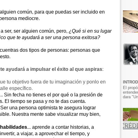
alguien común, para que puedas ser incluido en
 persona mediocre.
a ser, ser alguien común, pero,
¿Qué si en su lugar
fico que te ayudará a ser una persona exitosa?
ncuentras dos tipos de personas: personas que
esto.
 te ayudará a impulsar el éxito al que aspiras
:
e tu objetivo fuera de tu imaginación y ponlo en
INTRO
El propó
alle específico.
entender
... Sin fecha no tienes el por qué o la presión de
dara "Un
os. El tiempo se pasa y no te das cuenta.
. Ser una persona optimista te asegura lograr
sible. Nuestra mente sabe visualizar muy bien,
 habilidades
... aprende a contar historias, a
nvertir, a viajar, a aprovechar el tiempo, y