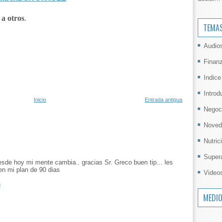
a otros
.
TEMA
Audio
Finan
Indice
Introd
Inicio
Entrada antigua
Negoc
Noved
Nutric
Super
de hoy mi mente cambia.. gracias Sr. Greco buen tip... les
en mi plan de 90 dias
Video
5
MEDI