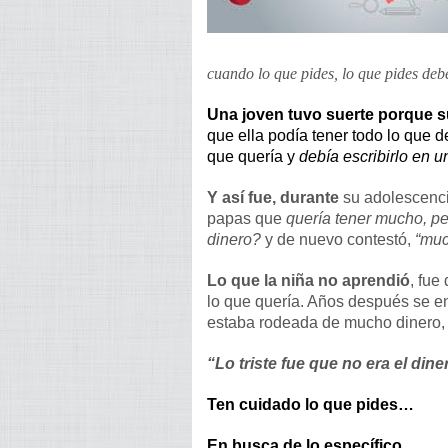
cuando lo que pides, lo que pides deb
Una joven tuvo suerte porque 
que ella podía tener todo lo que d
que quería y
debía escribirlo en u
Y así fue, durante
su adolescencia
papas que
quería tener mucho, p
dinero?
y de nuevo contestó,
“muc
Lo que la niña no aprendió
, fue
lo que quería. Años después se en
estaba rodeada de mucho dinero, 
“Lo triste fue que no era el dine
Ten cuidado lo que pides…
En busca de lo específico