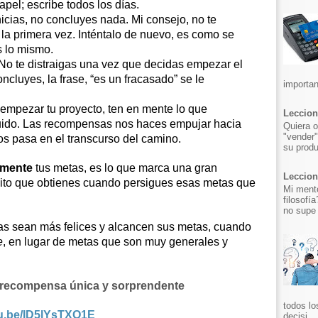
pel; escribe todos los días.
inicias, no concluyes nada. Mi consejo, no te
 la primera vez. Inténtalo de nuevo, es como se
s lo mismo.
. No te distraigas una vez que decidas empezar el
ncluyes, la frase, “es un fracasado” se le
importan
empezar tu proyecto, ten en mente lo que
Leccion
luido. Las recompensas nos haces empujar hacia
Quiera o
"vender"
os pasa en el transcurso del camino.
su produ
amente
tus metas, es lo que marca una gran
Leccion 
 éxito que obtienes cuando persigues esas metas que
Mi mento
filosofí
no supe 
s sean más felices y alcancen sus metas, cuando
e
, en lugar de metas que son muy generales y
a recompensa única y sorprendente
todos lo
tu.be/ID5lYsTXO1E
decisi...