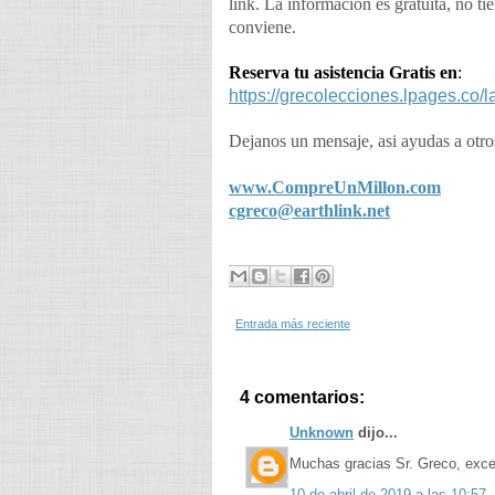
link. La información es gratuita, no t
conviene.
Reserva tu asistencia Gratis en
:
https://grecolecciones.lpages.co/l
Dejanos un mensaje, asi ayudas a otros
www.CompreUnMillon.com
cgreco@earthlink.net
Entrada más reciente
4 comentarios:
Unknown
dijo...
Muchas gracias Sr. Greco, excel
10 de abril de 2019 a las 10:57