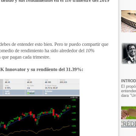
rtiendo y sus rendimientos en el 1re trimestre del 2019
 debes de entender esto bien. Pero te puedo compartir que
romedio de rendimiento ha sido alrededor del
10%
 que pagan cada trimestre.
RK Innovator y su rendiiento del 31.39%:
INTRO
El propó
entender
dara "Un