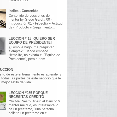
cada 90 días" ...
Indice - Contenido
Contenido de Lecciones de mi
mentor by Greco García 00 -
Introducción 01 - Filosofía y Actitud
02 - Producto y Seguimiento...
LECCION # 18 ¡QUIERO SER
EQUIPO DE PRESIDENTE!
¿Cómo le hago, me preguntan
siempre? Cuando empecé
Herbalife, no existía el "Equipo de
Presidente", pero si tom...
DUCCION
sito de este entrenamiento es aprender y
 todas las partes de este negocio que le
 mejor estilo de vida"...
LECCION #235 PORQUE
NECESITAS CREDITO
“No Me Prestó Dinero el Banco” Mi
mentor me dijo, es interesante lo
de un préstamo, “una persona
solicita un préstamo en el...