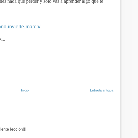
ienes nada que perder y solo vas a aprender algo que te
and-invierte-march/
...
Inicio
Entrada antigua
ente lección!!!