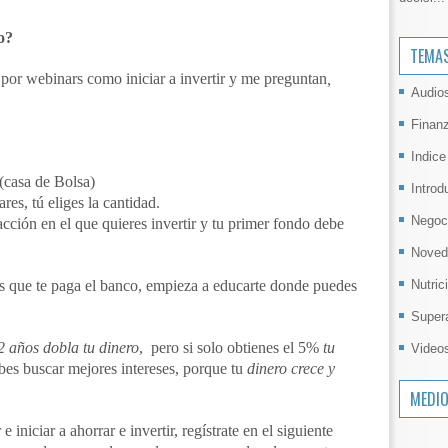
o?
TEMA
or webinars como iniciar a invertir y me preguntan
,
Audio
Finan
Indice
(casa de Bolsa)
Introd
es, tú eliges la cantidad.
Negoc
cción en el que quieres invertir y tu primer fondo debe
Noved
Nutric
es que te paga el banco, empieza a educarte donde puedes
Super
2 años dobla tu dinero
, pero si solo obtienes el 5%
tu
Video
bes buscar mejores intereses, porque tu
dinero crece y
MEDI
 iniciar a ahorrar e invertir, regístrate en el siguiente