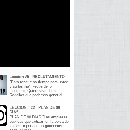
Leccion #5 - RECLUTAMIENTO
"Para tener mas tiempo para usted
y su familia" Recuerde lo
siguiente,"Quiere vivir de las
Regalias que podemos ganar d...
LECCION # 22 - PLAN DE 90
DIAS
PLAN DE 90 DIAS "Las empresas
públicas que cotizan en la bolsa de
valores reportan sus ganancias