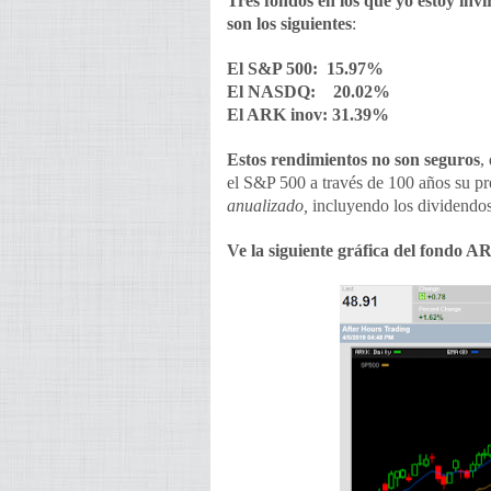
Tres fondos en los que yo estoy invi
son los siguientes
:
El S&P 500: 15.97%
El NASDQ: 20.02%
El ARK inov: 31.39%
Estos rendimientos no son seguros
,
el S&P 500 a través de 100 años su p
anualizado,
incluyendo los dividendos
Ve la siguiente gráfica del fondo A