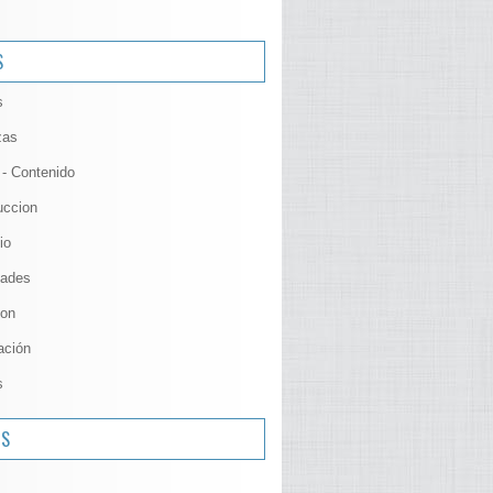
S
s
zas
 - Contenido
uccion
io
ades
ion
ación
s
OS