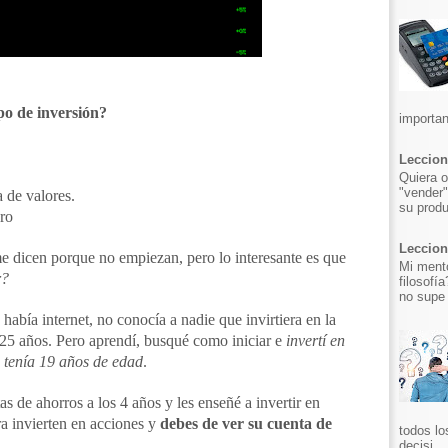
po de inversión?
importan
Leccion
Quiera o
"vender"
a de valores.
su produ
ro
Leccion 
 dicen porque no empiezan, pero lo interesante es que
Mi mento
r?
filosofí
no supe 
había internet, no conocía a nadie que invirtiera en la
 25 años. Pero aprendí, busqué como iniciar e
invertí en
 tenía 19 años de edad
.
s de ahorros a los 4 años y les enseñé a invertir en
ra invierten en acciones y
debes de ver su cuenta de
todos lo
decisi...