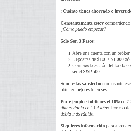
¿Cuánto tienes ahorrado o invertid
Constantemente estoy
compartiendo p
¿Cómo puedo empezar?
Solo Son 3 Pasos
:
Abre una cuenta con un bróker 
Depositas de $100 a $1,000 dólar
Compras la acción del fondo o a
ser el S&P 500.
Si no estás satisfecho
con los interes
obtener mejores intereses.
Por ejemplo si obtienes el 10
% en
7.
dinero dobla en 14.4 años
. Por eso de
dobla más rápido.
Si quieres información
para aprender e