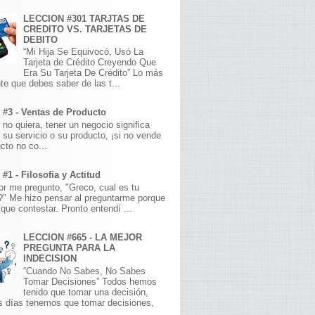
LECCION #301 TARJTAS DE
CREDITO VS. TARJETAS DE
DEBITO
“Mi Hija Se Equivocó, Usó La
Tarjeta de Crédito Creyendo Que
Era Su Tarjeta De Crédito” Lo más
te que debes saber de las t...
 #3 - Ventas de Producto
 no quiera, tener un negocio significa
 su servicio o su producto, ¡si no vende
cto no co...
#1 - Filosofia y Actitud
r me pregunto, "Greco, cual es tu
a?" Me hizo pensar al preguntarme porque
que contestar. Pronto entendí ...
LECCION #665 - LA MEJOR
PREGUNTA PARA LA
INDECISION
“Cuando No Sabes, No Sabes
Tomar Decisiones” Todos hemos
tenido que tomar una decisión,
s días tenemos que tomar decisiones,