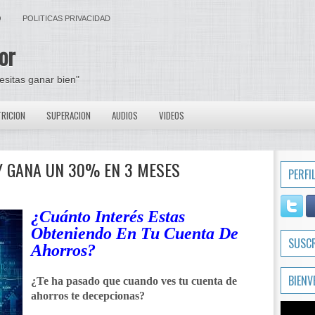
O
POLITICAS PRIVACIDAD
or
cesitas ganar bien"
RICION
SUPERACION
AUDIOS
VIDEOS
 Y GANA UN 30% EN 3 MESES
PERFI
¿Cuánto Interés Estas
Obteniendo En Tu Cuenta De
SUSC
Ahorros?
BIENV
¿Te ha pasado que cuando ves tu cuenta de
ahorros te decepcionas?