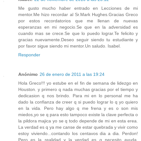
Me gusto mucho haber entrado en Lecciones de mi
mentor.Me hizo recordar al Sr.Mark Hughes.Gracias Greco
por estos recordatorios que me llenan de nuevas
esperanzas en mi negocio.Se que en la adversidad es
cuando mas se crece.Se que lo puedo lograr.Te felicito y
gracias nuevamente.Deseo seguir siendo tu estudiante y
por favor sigue siendo mi mentor.Un saludo. Isabel.
Responder
Anónimo
26 de enero de 2011 a las 19:24
Hola Greco!!! yo estube en el fin de semana de lidezgo en
Houston. y primero q nada muchas gracias por el tiempo y
dedicasion q nos brindo. Para mi en lo personal me ha
dado la confianza de creer q si puedo lograr lo q yo quiero
en la vida. Pero hay algo q me frena y es o son mis
miedos,yo se q para esto tampoco existe la clave perfecta o
la pildora majica yo se q todo depende de mi en esta erea.
La verdad es q ya me canse de estar quebrada y vivir como
estoy viviendo...contando los centavos dia a dia. Perdon!
Pero es la realidad y la verdad es q necesito ayuda.