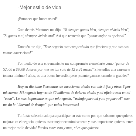
Mejor estilo de vida
·
¿Entonces que busca usted?
Otro de mis Mentores me dijo,
"Si siempre ganas bien, siempre vivirás bien",
"Si ganas mal, siempre vivirás mal"
Asi que recuerda que
"ganar mejor es opcional"
También me dijo,
"Este negocio esta comprobado que funciona y por eso nos
vamos hacer ricos!"
Por medio de este entrenamiento me comprometo a enseñarte como
"ganar de
$2500 a $8000 dolares por mes en tan solo de 12 a 24 meses"
Si estudias una carrera te
tomara mínimo 4 años, es una buena inversión pero ¿cuanto ganaras cuando te gradúes?
Hoy en día tomo 8 semanas de vacaciones al año con mis hijos y otras 8 por
mi cuenta. Mi negocio hoy vende 36 millones de dolares al año y mi oficina esta en mi
"casa". Lo mas importante es que mi negocio, "trabaja para mi y no yo para el" esto
me da la "libertad de tiempo" que todos buscamos!
Tu fuiste seleccionado para participar en este curso por que sabemos que quieres
mejorar en el negocio, quieres estar mejor económicamente y mas importante, quieres tener
un mejor estilo de vida
! Puedes tener esto y mas, si es que quieres!