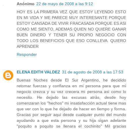
Anónimo
22 de mayo de 2008 a las 9:12
HOY ES LA PRIMERA VEZ QUE ESTOY LEYENDO ESTO
EN MI VIDA Y ME PARECE MUY INTERESANTE PORQUE
ESTOY CANSADA DE VIVIR FRACASADA PORQUE ES ASI
COMO ME SIENTO, ADEMAS QUIEN NO QUIERE GANAR
BUEN DINERO Y TENER SU PROPIO NEGOCIO CON
TODO LOS BENEFICIOS QUE ESO CONLLEVA. QUIERO
APRENDER
Responder
ELENA EDITH VALDEZ
31 de agosto de 2008 a las 17:53
Buenas Noches desde El Sur Argentino, he decidido
retomar fuerzas y confianza en mi persona para que mi
negocio crezca y su vez crecera mi persona asi como lo
necesito. He dejado las excusas atrás, desde hoy
comenzaran los "hechos" mi insatisfacción actual tiene mas
que ver con lo que he dejado de hacer en tiempo y forma.
Gracias por seguir aqui desde cualquier punto del mundo
ayudando a que esta persona y su hija sigan adelante
"poquito a poquito se llenara el cochinito" Mil gracias