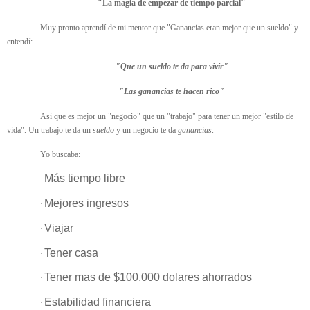
"La magia de empezar de tiempo parcial"
Muy pronto aprendí de mi mentor que "Ganancias eran mejor que un sueldo" y
entendí:
"Que un sueldo te da para vivir"
"Las ganancias te hacen rico"
Asi que es mejor un "negocio" que un "trabajo" para tener un mejor "estilo de
vida". Un trabajo te da un
sueldo
y un negocio te da
ganancias
.
Yo buscaba:
Más tiempo libre
·
Mejores ingresos
·
Viajar
·
Tener casa
·
Tener mas de $100,000 dolares ahorrados
·
Estabilidad financiera
·