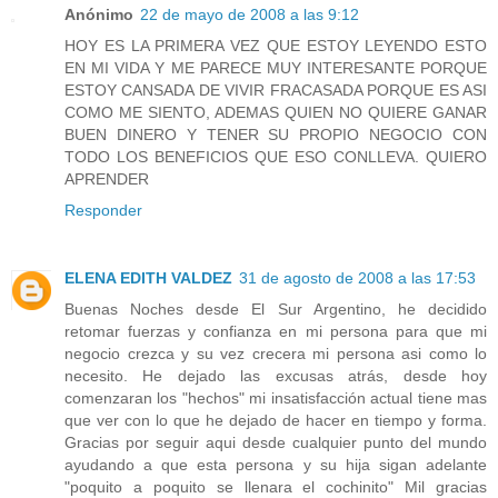
Anónimo
22 de mayo de 2008 a las 9:12
HOY ES LA PRIMERA VEZ QUE ESTOY LEYENDO ESTO
EN MI VIDA Y ME PARECE MUY INTERESANTE PORQUE
ESTOY CANSADA DE VIVIR FRACASADA PORQUE ES ASI
COMO ME SIENTO, ADEMAS QUIEN NO QUIERE GANAR
BUEN DINERO Y TENER SU PROPIO NEGOCIO CON
TODO LOS BENEFICIOS QUE ESO CONLLEVA. QUIERO
APRENDER
Responder
ELENA EDITH VALDEZ
31 de agosto de 2008 a las 17:53
Buenas Noches desde El Sur Argentino, he decidido
retomar fuerzas y confianza en mi persona para que mi
negocio crezca y su vez crecera mi persona asi como lo
necesito. He dejado las excusas atrás, desde hoy
comenzaran los "hechos" mi insatisfacción actual tiene mas
que ver con lo que he dejado de hacer en tiempo y forma.
Gracias por seguir aqui desde cualquier punto del mundo
ayudando a que esta persona y su hija sigan adelante
"poquito a poquito se llenara el cochinito" Mil gracias