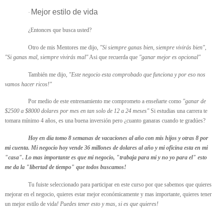
Mejor estilo de vida
·
¿Entonces que busca usted?
Otro de mis Mentores me dijo,
"Si siempre ganas bien, siempre vivirás bien",
"Si ganas mal, siempre vivirás mal"
Asi que recuerda que
"ganar mejor es opcional"
También me dijo,
"Este negocio esta comprobado que funciona y por eso nos
vamos hacer ricos!"
Por medio de este entrenamiento me comprometo a enseñarte como
"ganar de
$2500 a $8000 dolares por mes en tan solo de 12 a 24 meses"
Si estudias una carrera te
tomara mínimo 4 años, es una buena inversión pero ¿cuanto ganaras cuando te gradúes?
Hoy en día tomo 8 semanas de vacaciones al año con mis hijos y otras 8 por
mi cuenta. Mi negocio hoy vende 36 millones de dolares al año y mi oficina esta en mi
"casa". Lo mas importante es que mi negocio, "trabaja para mi y no yo para el" esto
me da la "libertad de tiempo" que todos buscamos!
Tu fuiste seleccionado para participar en este curso por que sabemos que quieres
mejorar en el negocio, quieres estar mejor económicamente y mas importante, quieres tener
un mejor estilo de vida
! Puedes tener esto y mas, si es que quieres!