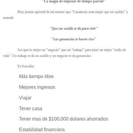
"La magia de empezar de tiempo parcial"
Muy pronto aprendí de mi mentor que "Ganancias eran mejor que un sueldo" y
entendí:
"Que un sueldo te da para vivir"
"Las ganancias te hacen rico"
Asi que es mejor un "negocio" que un "trabajo" para tener un mejor "estilo de
vida". Un trabajo te da un
sueldo
y un negocio te da
ganancias
.
Yo buscaba:
Más tiempo libre
·
Mejores ingresos
·
Viajar
·
Tener casa
·
Tener mas de $100,000 dolares ahorrados
·
Estabilidad financiera
·