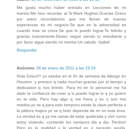
Me gusto mucho haber entrado en Lecciones de mi
mentor.Me hizo recordar al Sr.Mark Hughes.Gracias Greco
por estos recordatorios que me llenan de nuevas
esperanzas en mi negocio.Se que en la adversidad es
cuando mas se crece.Se que lo puedo lograr.Te felicito y
gracias nuevamente.Deseo seguir siendo tu estudiante y
por favor sigue siendo mi mentor.Un saludo. Isabel.
Responder
Anónimo
26 de enero de 2011 a las 19:24
Hola Greco!!! yo estube en el fin de semana de lidezgo en
Houston. y primero q nada muchas gracias por el tiempo y
dedicasion q nos brindo. Para mi en lo personal me ha
dado la confianza de creer q si puedo lograr lo q yo quiero
en la vida. Pero hay algo q me frena y es o son mis
miedos,yo se q para esto tampoco existe la clave perfecta o
la pildora majica yo se q todo depende de mi en esta erea.
La verdad es q ya me canse de estar quebrada y vivir como
estoy viviendo...contando los centavos dia a dia. Perdon!
Pero es la realidad y la verdad es q necesito ayuda.