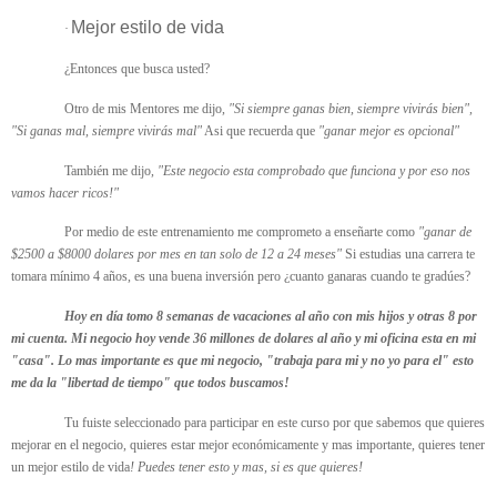
Mejor estilo de vida
·
¿Entonces que busca usted?
Otro de mis Mentores me dijo,
"Si siempre ganas bien, siempre vivirás bien",
"Si ganas mal, siempre vivirás mal"
Asi que recuerda que
"ganar mejor es opcional"
También me dijo,
"Este negocio esta comprobado que funciona y por eso nos
vamos hacer ricos!"
Por medio de este entrenamiento me comprometo a enseñarte como
"ganar de
$2500 a $8000 dolares por mes en tan solo de 12 a 24 meses"
Si estudias una carrera te
tomara mínimo 4 años, es una buena inversión pero ¿cuanto ganaras cuando te gradúes?
Hoy en día tomo 8 semanas de vacaciones al año con mis hijos y otras 8 por
mi cuenta. Mi negocio hoy vende 36 millones de dolares al año y mi oficina esta en mi
"casa". Lo mas importante es que mi negocio, "trabaja para mi y no yo para el" esto
me da la "libertad de tiempo" que todos buscamos!
Tu fuiste seleccionado para participar en este curso por que sabemos que quieres
mejorar en el negocio, quieres estar mejor económicamente y mas importante, quieres tener
un mejor estilo de vida
! Puedes tener esto y mas, si es que quieres!