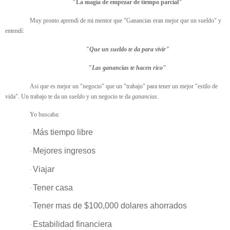
"La magia de empezar de tiempo parcial"
Muy pronto aprendí de mi mentor que "Ganancias eran mejor que un sueldo" y
entendí:
"Que un sueldo te da para vivir"
"Las ganancias te hacen rico"
Asi que es mejor un "negocio" que un "trabajo" para tener un mejor "estilo de
vida". Un trabajo te da un
sueldo
y un negocio te da
ganancias
.
Yo buscaba:
Más tiempo libre
·
Mejores ingresos
·
Viajar
·
Tener casa
·
Tener mas de $100,000 dolares ahorrados
·
Estabilidad financiera
·