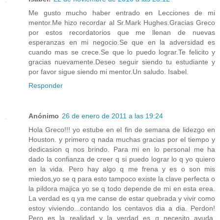
Me gusto mucho haber entrado en Lecciones de mi
mentor.Me hizo recordar al Sr.Mark Hughes.Gracias Greco
por estos recordatorios que me llenan de nuevas
esperanzas en mi negocio.Se que en la adversidad es
cuando mas se crece.Se que lo puedo lograr.Te felicito y
gracias nuevamente.Deseo seguir siendo tu estudiante y
por favor sigue siendo mi mentor.Un saludo. Isabel.
Responder
Anónimo
26 de enero de 2011 a las 19:24
Hola Greco!!! yo estube en el fin de semana de lidezgo en
Houston. y primero q nada muchas gracias por el tiempo y
dedicasion q nos brindo. Para mi en lo personal me ha
dado la confianza de creer q si puedo lograr lo q yo quiero
en la vida. Pero hay algo q me frena y es o son mis
miedos,yo se q para esto tampoco existe la clave perfecta o
la pildora majica yo se q todo depende de mi en esta erea.
La verdad es q ya me canse de estar quebrada y vivir como
estoy viviendo...contando los centavos dia a dia. Perdon!
Pero es la realidad y la verdad es q necesito ayuda.