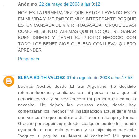
Anónimo
22 de mayo de 2008 a las 9:12
HOY ES LA PRIMERA VEZ QUE ESTOY LEYENDO ESTO
EN MI VIDA Y ME PARECE MUY INTERESANTE PORQUE
ESTOY CANSADA DE VIVIR FRACASADA PORQUE ES ASI
COMO ME SIENTO, ADEMAS QUIEN NO QUIERE GANAR
BUEN DINERO Y TENER SU PROPIO NEGOCIO CON
TODO LOS BENEFICIOS QUE ESO CONLLEVA. QUIERO
APRENDER
Responder
ELENA EDITH VALDEZ
31 de agosto de 2008 a las 17:53
Buenas Noches desde El Sur Argentino, he decidido
retomar fuerzas y confianza en mi persona para que mi
negocio crezca y su vez crecera mi persona asi como lo
necesito. He dejado las excusas atrás, desde hoy
comenzaran los "hechos" mi insatisfacción actual tiene mas
que ver con lo que he dejado de hacer en tiempo y forma.
Gracias por seguir aqui desde cualquier punto del mundo
ayudando a que esta persona y su hija sigan adelante
"poquito a poquito se llenara el cochinito" Mil gracias