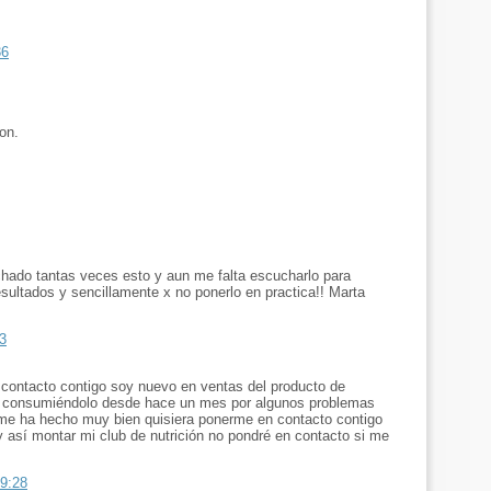
36
on.
ado tantas veces esto y aun me falta escucharlo para
esultados y sencillamente x no ponerlo en practica!! Marta
3
 contacto contigo soy nuevo en ventas del producto de
go consumiéndolo desde hace un mes por algunos problemas
 me ha hecho muy bien quisiera ponerme en contacto contigo
 así montar mi club de nutrición no pondré en contacto si me
 9:28