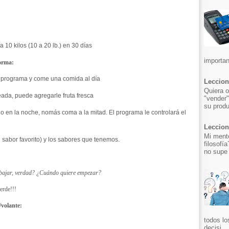
 10 kilos (10 a 20 lb.) en 30 días
importan
forma:
l programa y come una comida al día
Leccion
Quiera o
ada, puede agregarle fruta fresca
"vender"
su produ
o en la noche, nomás coma a la mitad. El programa le controlará el
Leccion 
Mi mento
 sabor favorito) y los sabores que tenemos.
filosofí
no supe 
n bajar, verdad? ¿Cuándo quiere empezar?
erde!!!
/volante:
todos lo
decisi...