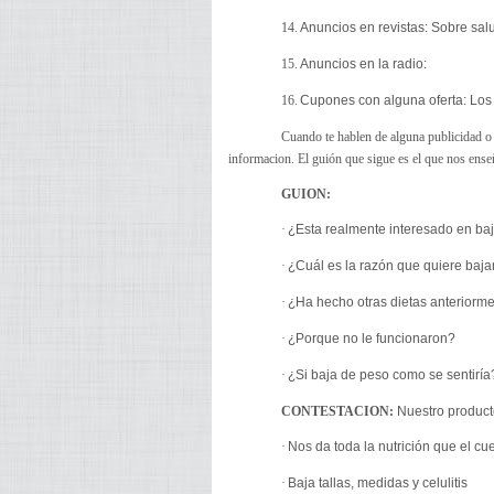
14.
Anuncios en revistas: Sobre sal
15.
Anuncios en la radio:
16.
Cupones con alguna oferta: Los
Cuando te hablen de alguna publicidad o t
informacion. El guión que sigue es el que nos en
GUION:
·
¿Esta realmente interesado en ba
·
¿Cuál es la razón que quiere baja
·
¿Ha hecho otras dietas anteriorm
·
¿Porque no le funcionaron?
·
¿Si baja de peso como se sentiría
CONTESTACION:
Nuestro product
·
Nos da toda la nutrición que el cu
·
Baja tallas, medidas y celulitis