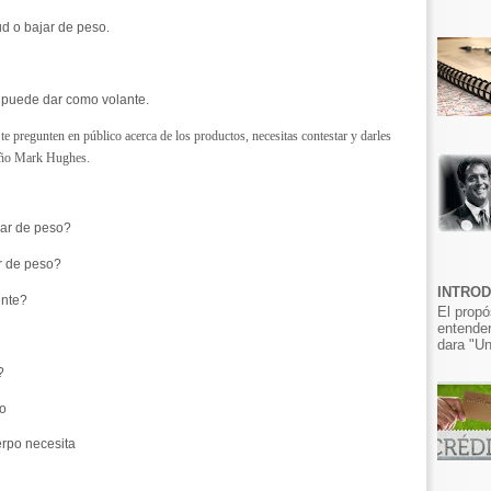
ud o bajar de peso.
 puede dar como volante.
e pregunten en público acerca de los productos, necesitas contestar y darles
seño Mark Hughes.
jar de peso?
r de peso?
INTRO
ente?
El propó
entender
dara "Un
?
o
erpo necesita