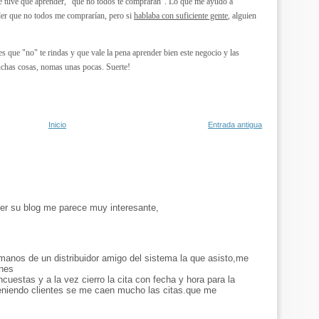
ue tuve que aprender, "que no todos te compraran". Lo que me ayudó a
nder que no todos me comprarían, pero si
hablaba con suficiente gente
, alguien
s que "no" te rindas y que vale la pena aprender bien este negocio y las
uchas cosas, nomas unas pocas. Suerte!
Inicio
Entrada antigua
er su blog me parece muy interesante,
manos de un distribuidor amigo del sistema la que asisto,me
ones
uestas y a la vez cierro la cita con fecha y hora para la
eniendo clientes se me caen mucho las citas.que me