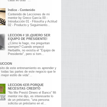
cada 90 días" ...
Indice - Contenido
Contenido de Lecciones de mi
mentor by Greco García 00 -
Introducción 01 - Filosofía y Actitud
02 - Producto y Seguimiento...
LECCION # 18 ¡QUIERO SER
EQUIPO DE PRESIDENTE!
¿Cómo le hago, me preguntan
siempre? Cuando empecé
Herbalife, no existía el "Equipo de
Presidente", pero si tom...
DUCCION
sito de este entrenamiento es aprender y
 todas las partes de este negocio que le
 mejor estilo de vida"...
LECCION #235 PORQUE
NECESITAS CREDITO
“No Me Prestó Dinero el Banco” Mi
mentor me dijo, es interesante lo
de un préstamo, “una persona
solicita un préstamo en el...