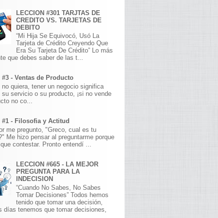
LECCION #301 TARJTAS DE
CREDITO VS. TARJETAS DE
DEBITO
“Mi Hija Se Equivocó, Usó La
Tarjeta de Crédito Creyendo Que
Era Su Tarjeta De Crédito” Lo más
te que debes saber de las t...
 #3 - Ventas de Producto
 no quiera, tener un negocio significa
 su servicio o su producto, ¡si no vende
cto no co...
#1 - Filosofia y Actitud
r me pregunto, "Greco, cual es tu
a?" Me hizo pensar al preguntarme porque
que contestar. Pronto entendí ...
LECCION #665 - LA MEJOR
PREGUNTA PARA LA
INDECISION
“Cuando No Sabes, No Sabes
Tomar Decisiones” Todos hemos
tenido que tomar una decisión,
s días tenemos que tomar decisiones,