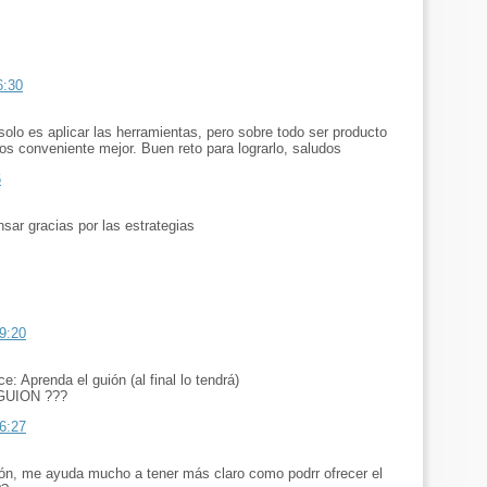
6:30
solo es aplicar las herramientas, pero sobre todo ser producto
dos conveniente mejor. Buen reto para lograrlo, saludos
6
sar gracias por las estrategias
9:20
: Aprenda el guión (al final lo tendrá)
UION ???
6:27
ión, me ayuda mucho a tener más claro como podrr ofrecer el