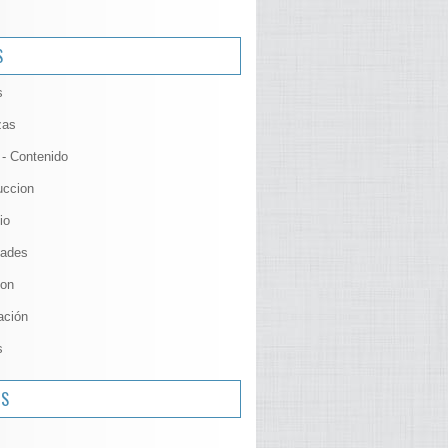
S
s
zas
 - Contenido
uccion
io
ades
ion
ación
s
OS