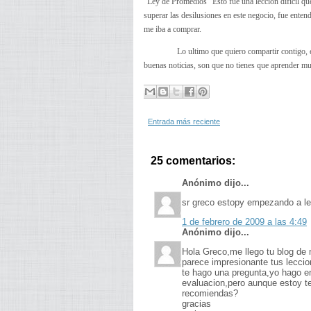
"Ley de Promedios" Esto fue una lección difícil q
superar las desilusiones en este negocio, fue ente
me iba a comprar.
Lo ultimo que quiero compartir contigo, e
buenas noticias, son que no tienes que aprender m
Entrada más reciente
25 comentarios:
Anónimo dijo...
sr greco estopy empezando a le
1 de febrero de 2009 a las 4:49
Anónimo dijo...
Hola Greco,me llego tu blog de 
parece impresionante tus lecci
te hago una pregunta,yo hago enc
evaluacion,pero aunque estoy t
recomiendas?
gracias