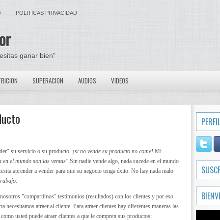
O
POLITICAS PRIVACIDAD
or
cesitas ganar bien"
RICION
SUPERACION
AUDIOS
VIDEOS
ducto
PERFI
nder" su servicio o su producto,
¡si no vende su producto no come!
Mi
 en el mundo son las ventas"
Sin nadie vende algo, nada sucede en el mundo
SUSC
cesita aprender a vender para que su negocio tenga éxito. No hay nada malo
trabajo.
BIENV
 nosotros "compartimos" testimonios (resultados) con los clientes y por eso
ra necesitamos atraer al cliente. Para atraer clientes hay diferentes maneras las
n como usted puede atraer clientes a que le compren sus productos: