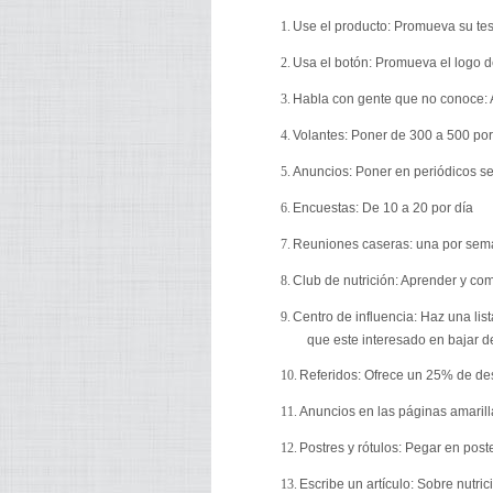
1.
Use el producto: Promueva su test
2.
Usa el botón: Promueva el logo de
3.
Habla con gente que no conoce: Ap
4.
Volantes: Poner de 300 a 500 por
5.
Anuncios: Poner en periódicos 
6.
Encuestas: De 10 a 20 por día
7.
Reuniones caseras: una por seman
8.
Club de nutrición: Aprender y c
9.
Centro de influencia: Haz una li
que este interesado en bajar 
10.
Referidos: Ofrece un 25% de de
11.
Anuncios en las páginas amarillas
12.
Postres y rótulos: Pegar en pos
13.
Escribe un artículo: Sobre nutri