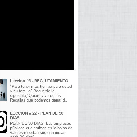
Leccion #5 - RECLUTAMIENTO
"Para tener mas tiempo para usted
y su familia" Recuerde lo
siguiente,"Quiere vivir de las
Regalias que podemos ganar d...
LECCION # 22 - PLAN DE 90
DIAS
PLAN DE 90 DIAS "Las empresas
públicas que cotizan en la bolsa de
valores reportan sus ganancias