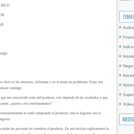
 RICO
JOR
TEMA
AR
Audio
Finan
Indice
ergía
Introd
Negoc
Noved
s decir en los anuncios, infórmate y no te metas en problemas. Estas son
Nutric
unícate conmigo.
Super
e que tan convencido estas del producto, esto depende de tus resultados y que
 parte, ¿asistes a los entrenamientos?
Video
consistentemente te estén comprando el producto, esto lo lograras con el
MEDI
negocio.
 a todas las personas les venderás el producto. En otra lección explicaremos la