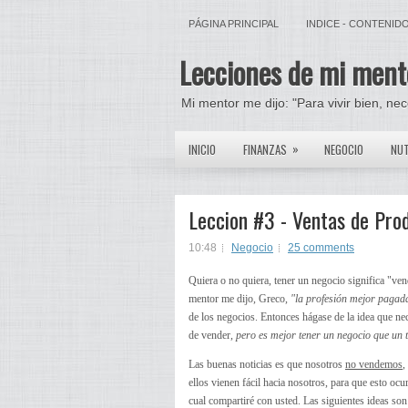
PÁGINA PRINCIPAL
INDICE - CONTENID
Lecciones de mi ment
Mi mentor me dijo: "Para vivir bien, ne
»
INICIO
FINANZAS
NEGOCIO
NUT
Leccion #3 - Ventas de Pro
10:48
Negocio
25 comments
Quiera o no quiera, tener un negocio significa "ve
mentor me dijo, Greco,
"la profesión mejor pagada
de los negocios. Entonces hágase de la idea que ne
de vender,
pero es mejor tener un negocio que un 
Las buenas noticias es que nosotros
no vendemos
,
ellos vienen fácil hacia nosotros, para que esto ocur
cual compartiré con usted. Las siguientes ideas so