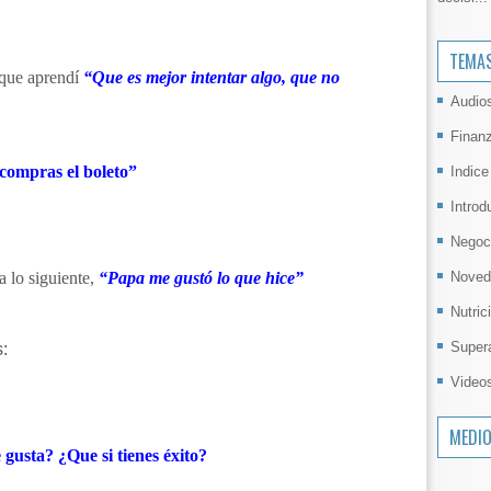
TEMA
 que aprendí
“Que es mejor intentar algo, que no
Audio
Finan
o compras el boleto”
Indice
Introd
Negoc
Noved
a lo siguiente,
“Papa me gustó lo que hice”
Nutric
Super
s:
Video
MEDI
 gusta? ¿Que si tienes éxito?