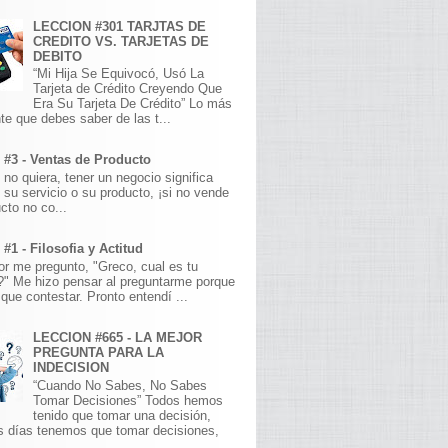
LECCION #301 TARJTAS DE
CREDITO VS. TARJETAS DE
DEBITO
“Mi Hija Se Equivocó, Usó La
Tarjeta de Crédito Creyendo Que
Era Su Tarjeta De Crédito” Lo más
te que debes saber de las t...
 #3 - Ventas de Producto
 no quiera, tener un negocio significa
 su servicio o su producto, ¡si no vende
cto no co...
#1 - Filosofia y Actitud
r me pregunto, "Greco, cual es tu
a?" Me hizo pensar al preguntarme porque
que contestar. Pronto entendí ...
LECCION #665 - LA MEJOR
PREGUNTA PARA LA
INDECISION
“Cuando No Sabes, No Sabes
Tomar Decisiones” Todos hemos
tenido que tomar una decisión,
s días tenemos que tomar decisiones,