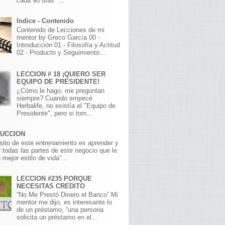
cada 90 días" ...
Indice - Contenido
Contenido de Lecciones de mi
mentor by Greco García 00 -
Introducción 01 - Filosofía y Actitud
02 - Producto y Seguimiento...
LECCION # 18 ¡QUIERO SER
EQUIPO DE PRESIDENTE!
¿Cómo le hago, me preguntan
siempre? Cuando empecé
Herbalife, no existía el "Equipo de
Presidente", pero si tom...
DUCCION
sito de este entrenamiento es aprender y
 todas las partes de este negocio que le
 mejor estilo de vida"...
LECCION #235 PORQUE
NECESITAS CREDITO
“No Me Prestó Dinero el Banco” Mi
mentor me dijo, es interesante lo
de un préstamo, “una persona
solicita un préstamo en el...