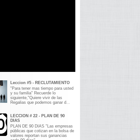
Leccion #5 - RECLUTAMIENTO
"Para tener mas tiempo para usted
y su familia" Recuerde lo
siguiente,"Quiere vivir de las
Regalias que podemos ganar d...
LECCION # 22 - PLAN DE 90
DIAS
PLAN DE 90 DIAS "Las empresas
públicas que cotizan en la bolsa de
valores reportan sus ganancias