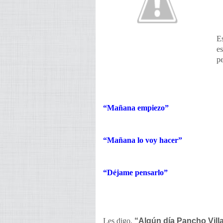
Es
es
p
“Mañana empiezo”
“Mañana lo voy hacer”
“Déjame pensarlo”
Les digo,
“Algún día Pancho Vill