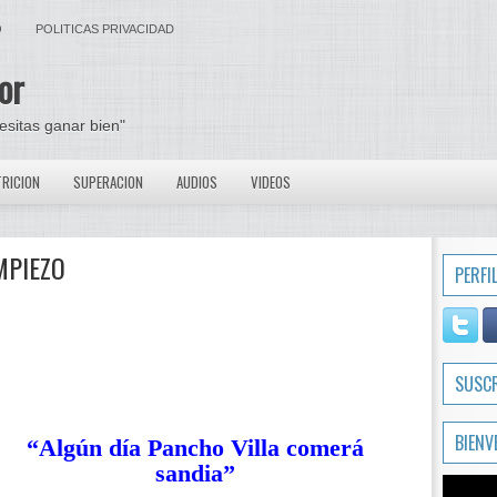
O
POLITICAS PRIVACIDAD
or
cesitas ganar bien"
RICION
SUPERACION
AUDIOS
VIDEOS
MPIEZO
PERFI
SUSC
BIENV
“Algún día Pancho Villa comerá
sandia”