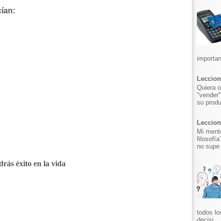
ían:
importan
Leccion
Quiera o
"vender"
su produ
Leccion 
Mi mento
filosofí
no supe 
ndrás éxito en la vida
todos lo
decisi...