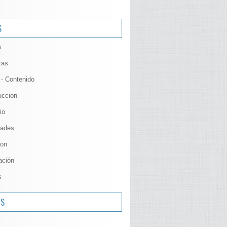
S
s
zas
 - Contenido
uccion
io
ades
ion
ación
s
OS