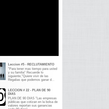
Leccion #5 - RECLUTAMIENTO
"Para tener mas tiempo para usted
y su familia" Recuerde lo
siguiente,"Quiere vivir de las
Regalias que podemos ganar d...
LECCION # 22 - PLAN DE 90
DIAS
PLAN DE 90 DIAS "Las empresas
públicas que cotizan en la bolsa de
valores reportan sus ganancias