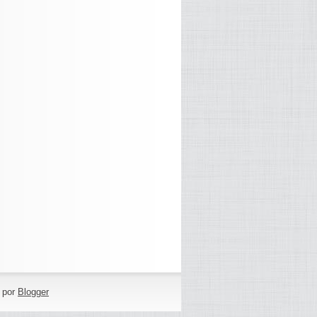
o por
Blogger