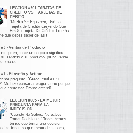
LECCION #301 TARJTAS DE
CREDITO VS. TARJETAS DE
DEBITO
“Mi Hija Se Equivocó, Usó La
Tarjeta de Crédito Creyendo Que
Era Su Tarjeta De Crédito” Lo más
te que debes saber de las t...
 #3 - Ventas de Producto
 no quiera, tener un negocio significa
 su servicio o su producto, ¡si no vende
cto no co...
#1 - Filosofia y Actitud
r me pregunto, "Greco, cual es tu
a?" Me hizo pensar al preguntarme porque
que contestar. Pronto entendí ...
LECCION #665 - LA MEJOR
PREGUNTA PARA LA
INDECISION
“Cuando No Sabes, No Sabes
Tomar Decisiones” Todos hemos
tenido que tomar una decisión,
s días tenemos que tomar decisiones,