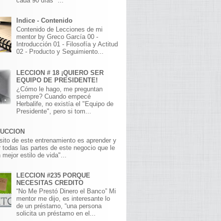
cada 90 días" ...
Indice - Contenido
Contenido de Lecciones de mi
mentor by Greco García 00 -
Introducción 01 - Filosofía y Actitud
02 - Producto y Seguimiento...
LECCION # 18 ¡QUIERO SER
EQUIPO DE PRESIDENTE!
¿Cómo le hago, me preguntan
siempre? Cuando empecé
Herbalife, no existía el "Equipo de
Presidente", pero si tom...
DUCCION
sito de este entrenamiento es aprender y
 todas las partes de este negocio que le
 mejor estilo de vida"...
LECCION #235 PORQUE
NECESITAS CREDITO
“No Me Prestó Dinero el Banco” Mi
mentor me dijo, es interesante lo
de un préstamo, “una persona
solicita un préstamo en el...