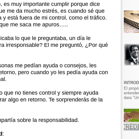
, es muy importante cumplir porque dice
que me da mucho estrés, es cuando sé que
a y está fuera de mi control, como el tráfico.
porque me saca me apuros…..
caba lo que le preguntaba, un día le
ra irresponsable? El me preguntó, ¿Por qué
sonas me pedían ayuda o consejos, les
etorno, pero cuando yo les pedía ayuda con
al.
INTRO
El propó
o que no tienes control y siempre ayuda
entender
dara "Un
erar algo en retorno. Te sorprenderás de la
artía sobre la responsabilidad.
d
: