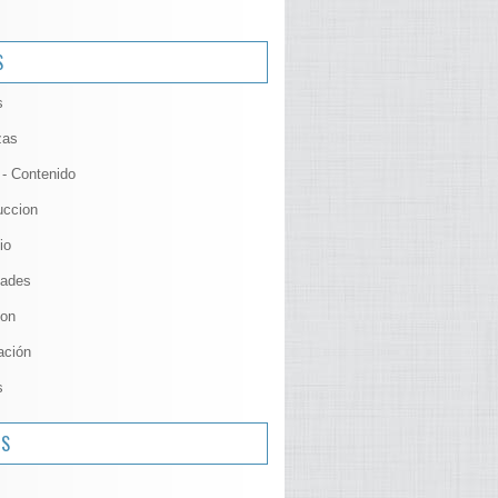
S
s
zas
 - Contenido
uccion
io
ades
ion
ación
s
OS