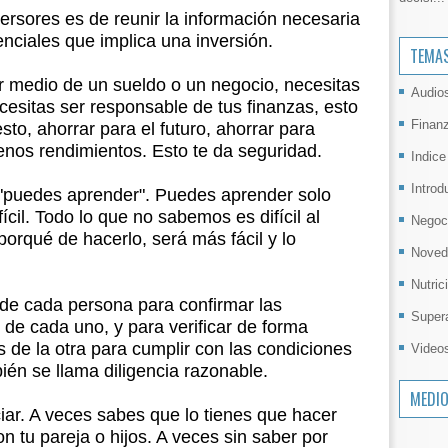
versores es de reunir la información necesaria
enciales que implica una inversión.
TEMA
r medio de un sueldo o un negocio, necesitas
Audio
Necesitas ser responsable de tus finanzas, esto
Finan
sto, ahorrar para el futuro, ahorrar para
enos rendimientos. Esto te da seguridad.
Indice
Introd
 "puedes aprender". Puedes aprender solo
ícil. Todo lo que no sabemos es difícil al
Negoc
 porqué de hacerlo, será más fácil y lo
Noved
Nutric
de cada persona para confirmar las
Super
 de cada uno, y para verificar de forma
 de la otra para cumplir con las condiciones
Video
ién se llama diligencia razonable.
MEDI
iar. A veces sabes que lo tienes que hacer
n tu pareja o hijos. A veces sin saber por