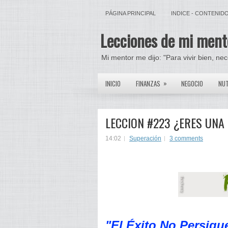
PÁGINA PRINCIPAL
INDICE - CONTENID
Lecciones de mi ment
Mi mentor me dijo: "Para vivir bien, ne
»
INICIO
FINANZAS
NEGOCIO
NUT
LECCION #223 ¿ERES UN
14:02
Superación
3 comments
"El Éxito No Persig