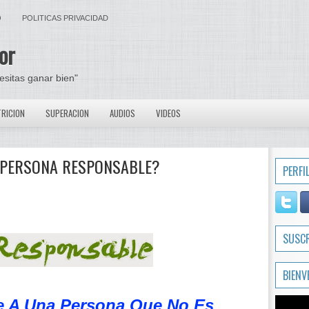
O
POLITICAS PRIVACIDAD
or
cesitas ganar bien"
RICION
SUPERACION
AUDIOS
VIDEOS
A PERSONA RESPONSABLE?
PERFI
SUSC
BIENV
ue A Una Persona Que No Es