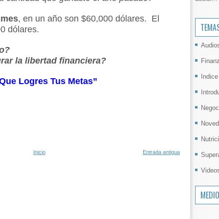
r mes
, en un año son $60,000 dólares. El
TEMA
00 dólares.
Audio
do?
ar la libertad financiera?
Finan
Indice
a Que Logres Tus Metas”
Introd
Negoc
Noved
Nutric
Inicio
Entrada antigua
Super
Video
MEDI