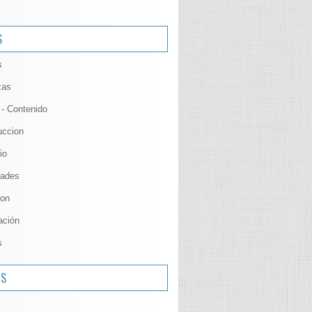
S
s
zas
 - Contenido
uccion
io
ades
ion
ación
s
OS