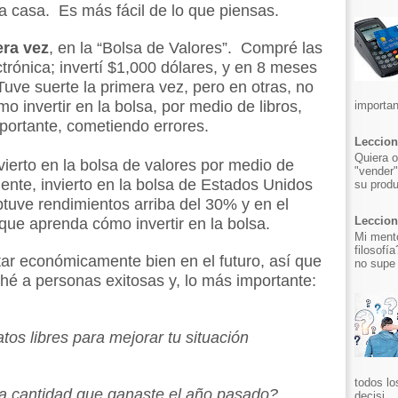
a casa. Es más fácil de lo que piensas.
era vez
, en la “Bolsa de Valores”. Compré las
rónica; invertí $1,000 dólares, y en 8 meses
uve suerte la primera vez, pero en otras, no
 invertir en la bolsa, por medio de libros,
importan
portante, cometiendo errores.
Leccion
Quiera o
vierto en la bolsa de valores por medio de
"vender"
nte, invierto en la bolsa de Estados Unidos
su produ
tuve rendimientos arriba del 30% y en el
Leccion 
ue aprenda cómo invertir en la bolsa.
Mi mento
filosofí
ar económicamente bien en el futuro, así que
no supe 
ché a personas exitosas y, lo más importante:
os libres para mejorar tu situación
todos lo
la cantidad que ganaste el año pasado?
decisi...