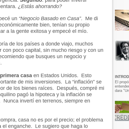
ergencia.
Segundo
: para poder invertir
sentara.
¿Estás ahorrando?
ecé un
“Negocio Basado en Casa”
. Me di
 económicamente bien, tenían su propio
lar a la gente exitosa y empecé el mío.
oría de los países a donde viajo, muchos
con poco capital, sin mucho riesgo y con un
 recomiendo que busques un negocio y
.
 primera casa
en Estados Unidos. Esto
INTRO
rtante de mis inversiones. La “inflación” se
El propó
entender
lor de los bienes raíces. Después, compré mi
dara "Un
quilino pagó la hipoteca y la inflación se
 Nunca invertí en terrenos, siempre en
compra, casa no es por el precio; el problema
ra el enganche. Le sugiero que haga lo