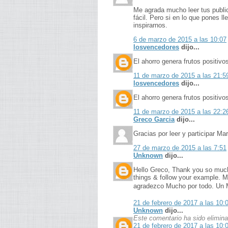
Me agrada mucho leer tus public
fácil. Pero si en lo que pones 
inspirarnos.
6 de marzo de 2015 a las 10:07
losvencedores
dijo...
El ahorro genera frutos positivo
11 de marzo de 2015 a las 21:5
losvencedores
dijo...
El ahorro genera frutos positivo
11 de marzo de 2015 a las 22:2
Greco Garcia
dijo...
Gracias por leer y participar M
27 de marzo de 2015 a las 7:51
Unknown
dijo...
Hello Greco, Thank you so much f
things & follow your example. M
agradezco Mucho por todo. Un M
21 de febrero de 2017 a las 10:
Unknown
dijo...
Este comentario ha sido eliminad
21 de febrero de 2017 a las 10: