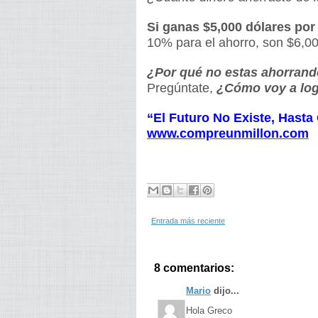
Si ganas $5,000 dólares po
10% para el ahorro, son $6,0
¿Por qué no estas ahorran
Pregúntate,
¿Cómo voy a logr
“El Futuro No Existe, Hast
www.compreunmillon.com
Entrada más reciente
8 comentarios:
Mario
dijo...
Hola Greco