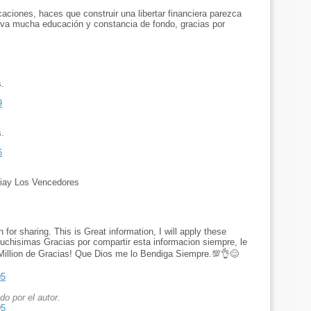
aciones, haces que construir una libertar financiera parezca
lleva mucha educación y constancia de fondo, gracias por
s.
9
s.
6
ariay Los Vencedores
or sharing. This is Great information, I will apply these
uchisimas Gracias por compartir esta informacion siempre, le
illion de Gracias! Que Dios me lo Bendiga Siempre.💯👌😊
05
o por el autor.
05