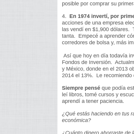
posible por comprar su primer
4.
En 1974 invertí, por prim
acciones de una empresa elect
las vendí en $1,900 dólares. T
tanta. Empecé a aprender cómo
corredores de bolsa y, más im
Así que hoy en día todavía in
Fondos de Inversión. Actualme
y México, donde en el 2013 ob
2014 el 13%. Le recomiendo q
Siempre pensé
que podía est
leí libros, tomé cursos y escu
aprendí a tener paciencia.
¿Qué estás haciendo en tus rat
económica?
¿Cuánto dinero ahorraste de 