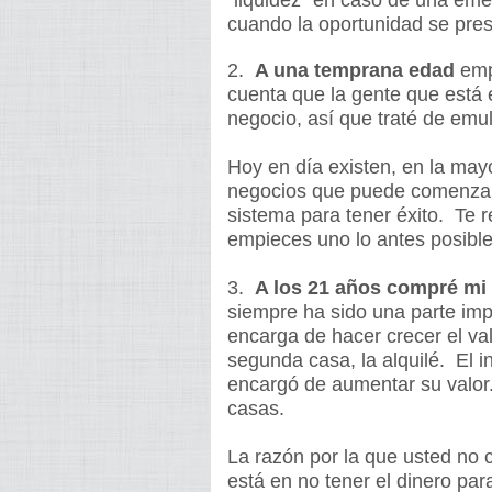
“liquidez” en caso de una em
cuando la oportunidad se pre
2.
A una temprana edad
emp
cuenta que la gente que está
negocio, así que traté de emu
Hoy en día existen, en la may
negocios que puede comenzar 
sistema para tener éxito. Te
empieces uno lo antes posible
3.
A los 21 años compré
mi
siempre ha sido una parte impo
encarga de hacer crecer el va
segunda casa, la alquilé. El in
encargó de aumentar su valor.
casas.
La razón por la que usted no 
está en no tener el dinero pa