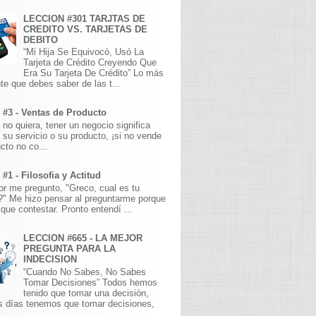
LECCION #301 TARJTAS DE
CREDITO VS. TARJETAS DE
DEBITO
“Mi Hija Se Equivocó, Usó La
Tarjeta de Crédito Creyendo Que
Era Su Tarjeta De Crédito” Lo más
te que debes saber de las t...
 #3 - Ventas de Producto
 no quiera, tener un negocio significa
 su servicio o su producto, ¡si no vende
cto no co...
#1 - Filosofia y Actitud
r me pregunto, "Greco, cual es tu
a?" Me hizo pensar al preguntarme porque
que contestar. Pronto entendí ...
LECCION #665 - LA MEJOR
PREGUNTA PARA LA
INDECISION
“Cuando No Sabes, No Sabes
Tomar Decisiones” Todos hemos
tenido que tomar una decisión,
s días tenemos que tomar decisiones,