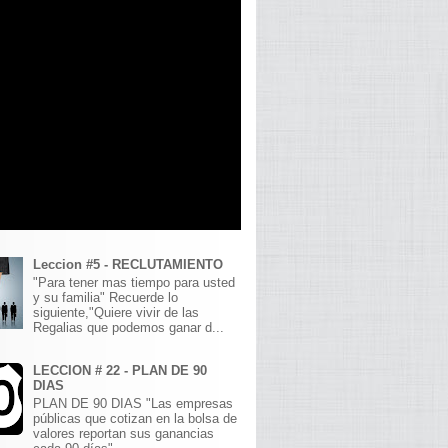
Leccion #5 - RECLUTAMIENTO
"Para tener mas tiempo para usted
y su familia" Recuerde lo
siguiente,"Quiere vivir de las
Regalias que podemos ganar d...
LECCION # 22 - PLAN DE 90
DIAS
PLAN DE 90 DIAS "Las empresas
públicas que cotizan en la bolsa de
valores reportan sus ganancias