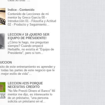
cada 90 días" ...
Indice - Contenido
Contenido de Lecciones de mi
mentor by Greco García 00 -
Introducción 01 - Filosofía y Actitud
02 - Producto y Seguimiento...
LECCION # 18 ¡QUIERO SER
EQUIPO DE PRESIDENTE!
¿Cómo le hago, me preguntan
siempre? Cuando empecé
Herbalife, no existía el "Equipo de
Presidente", pero si tom...
DUCCION
sito de este entrenamiento es aprender y
 todas las partes de este negocio que le
 mejor estilo de vida"...
LECCION #235 PORQUE
NECESITAS CREDITO
“No Me Prestó Dinero el Banco” Mi
mentor me dijo, es interesante lo
de un préstamo, “una persona
solicita un préstamo en el...