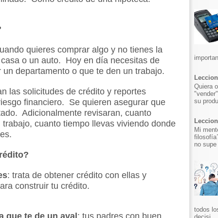
?
uando quieres comprar algo y no tienes la
importan
 casa o un auto. Hoy en día necesitas de
r un departamento o que te den un trabajo.
Leccion
Quiera o
an las solicitudes de crédito y reportes
"vender"
su produ
 riesgo financiero. Se quieren asegurar que
itado. Adicionalmente revisaran, cuanto
Leccion 
 trabajo, cuanto tiempo llevas viviendo donde
Mi mento
nes.
filosofí
no supe 
rédito?
es
: trata de obtener crédito con ellas y
a construir tu crédito.
todos lo
 que te de un aval
: tus padres con buen
decisi...