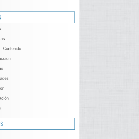
S
s
zas
 - Contenido
uccion
io
ades
ion
ación
s
OS