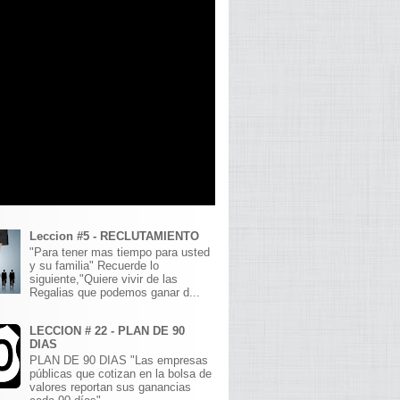
Leccion #5 - RECLUTAMIENTO
"Para tener mas tiempo para usted
y su familia" Recuerde lo
siguiente,"Quiere vivir de las
Regalias que podemos ganar d...
LECCION # 22 - PLAN DE 90
DIAS
PLAN DE 90 DIAS "Las empresas
públicas que cotizan en la bolsa de
valores reportan sus ganancias