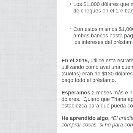
Los $1,000 dólares que m
de cheques en el 1re ba
Con estos mismos $1,000 
ambos bancos hasta paga
los intereses del préstam
En el 2015,
utilicé esta estrat
utilizando como aval una cue
(cuotas) eran de $130 dólare
pago todo el préstamo.
Esperamos
2 meses más e hic
dólares. Quiero que Triana ap
establezca para que pueda c
He aprendido algo
,
“El crédi
comprar cosas, si no para cons