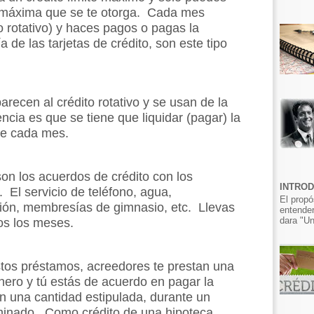
ad máxima que se te otorga. Cada mes
o rotativo) y haces pagos o pagas la
 de las tarjetas de crédito, son este tipo
parecen al crédito rotativo y se usan de la
cia es que se tiene que liquidar (pagar) la
be cada mes.
son
los acuerdos de crédito con los
INTRO
 El servicio de teléfono, agua,
El propó
isión, membresías de gimnasio, etc. Llevas
entender
dara "Un
os los meses.
stos préstamos,
acreedores te prestan una
nero y tú estás de acuerdo en pagar la
en una cantidad estipulada, durante un
minado. Como crédito de una hipoteca.