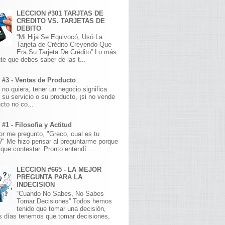
LECCION #301 TARJTAS DE
CREDITO VS. TARJETAS DE
DEBITO
“Mi Hija Se Equivocó, Usó La
Tarjeta de Crédito Creyendo Que
Era Su Tarjeta De Crédito” Lo más
te que debes saber de las t...
 #3 - Ventas de Producto
 no quiera, tener un negocio significa
 su servicio o su producto, ¡si no vende
cto no co...
#1 - Filosofia y Actitud
r me pregunto, "Greco, cual es tu
a?" Me hizo pensar al preguntarme porque
que contestar. Pronto entendí ...
LECCION #665 - LA MEJOR
PREGUNTA PARA LA
INDECISION
“Cuando No Sabes, No Sabes
Tomar Decisiones” Todos hemos
tenido que tomar una decisión,
s días tenemos que tomar decisiones,