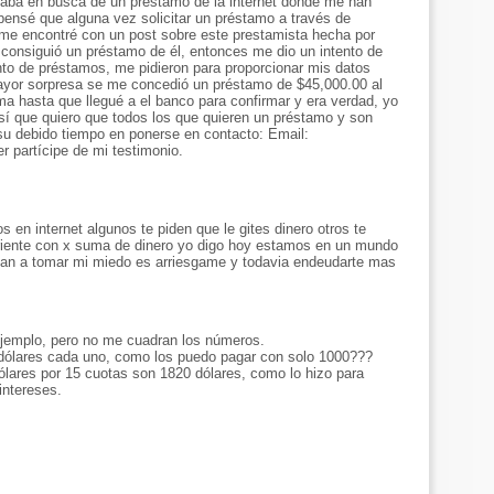
taba en busca de un préstamo de la internet donde me han
ensé que alguna vez solicitar un préstamo a través de
 me encontré con un post sobre este prestamista hecha por
consiguió un préstamo de él, entonces me dio un intento de
o de préstamos, me pidieron para proporcionar mis datos
ayor sorpresa se me concedió un préstamo de $45,000.00 al
ma hasta que llegué a el banco para confirmar y era verdad, yo
sí que quiero que todos los que quieren un préstamo y son
su debido tiempo en ponerse en contacto: Email:
r partícipe de mi testimonio.
 en internet algunos te piden que le gites dinero otros te
riente con x suma de dinero yo digo hoy estamos en un mundo
an a tomar mi miedo es arriesgame y todavia endeudarte mas
l ejemplo, pero no me cuadran los números.
0 dólares cada uno, como los puedo pagar con solo 1000???
ólares por 15 cuotas son 1820 dólares, como lo hizo para
intereses.