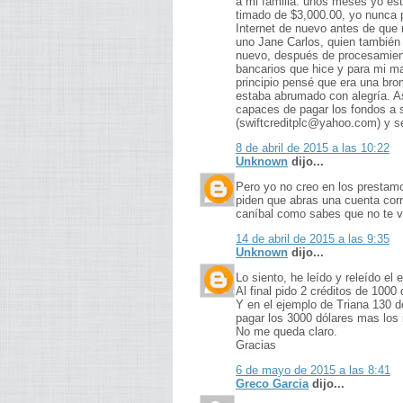
a mi familia. unos meses yo es
timado de $3,000.00, yo nunca p
Internet de nuevo antes de que
uno Jane Carlos, quien también 
nuevo, después de procesamient
bancarios que hice y para mi m
principio pensé que era una bro
estaba abrumado con alegría. A
capaces de pagar los fondos a 
(swiftcreditplc@yahoo.com) y se
8 de abril de 2015 a las 10:22
Unknown
dijo...
Pero yo no creo en los prestamos
piden que abras una cuenta cor
caníbal como sabes que no te v
14 de abril de 2015 a las 9:35
Unknown
dijo...
Lo siento, he leído y releído e
Al final pido 2 créditos de 100
Y en el ejemplo de Triana 130 d
pagar los 3000 dólares mas los 
No me queda claro.
Gracias
6 de mayo de 2015 a las 8:41
Greco Garcia
dijo...