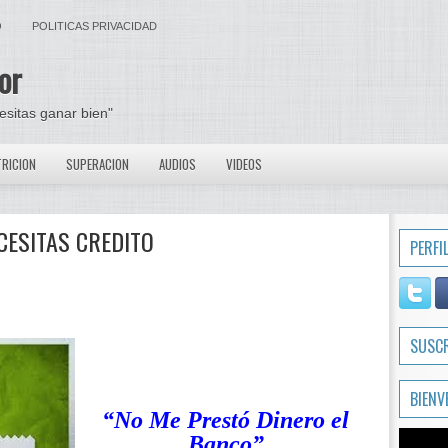
O
POLITICAS PRIVACIDAD
or
cesitas ganar bien"
RICION
SUPERACION
AUDIOS
VIDEOS
CESITAS CREDITO
PERFI
SUSC
BIENV
“No Me Prestó Dinero el
Banco”