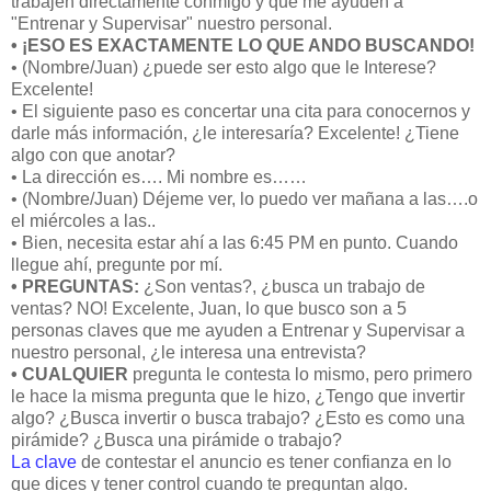
trabajen directamente conmigo y que me ayuden a
"Entrenar y Supervisar" nuestro personal.
• ¡ESO ES EXACTAMENTE LO QUE ANDO BUSCANDO!
• (Nombre/Juan) ¿puede ser esto algo que le Interese?
Excelente!
• El siguiente paso es concertar una cita para conocernos y
darle más información, ¿le interesaría? Excelente! ¿Tiene
algo con que anotar?
• La dirección es…. Mi nombre es……
• (Nombre/Juan) Déjeme ver, lo puedo ver mañana a las….o
el miércoles a las..
• Bien, necesita estar ahí a las 6:45 PM en punto. Cuando
llegue ahí, pregunte por mí.
• PREGUNTAS:
¿Son ventas?, ¿busca un trabajo de
ventas? NO! Excelente, Juan, lo que busco son a 5
personas claves que me ayuden a Entrenar y Supervisar a
nuestro personal, ¿le interesa una entrevista?
• CUALQUIER
pregunta le contesta lo mismo, pero primero
le hace la misma pregunta que le hizo, ¿Tengo que invertir
algo? ¿Busca invertir o busca trabajo? ¿Esto es como una
pirámide? ¿Busca una pirámide o trabajo?
La clave
de contestar el anuncio es tener confianza en lo
que dices y tener control cuando te preguntan algo.