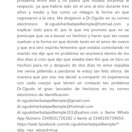
problema entre ella y mi padre que estaba sorpresa al
respecto, ya que habría sido sin el uno al otro durante tres
años y medio y fue como un milagro la forma en que
regresaron a la otra. Me dirigieron a Dr.Ogudo en su correo
electrónico: dr.ogudoherbalspelltemple@hotmail.com y
explicar todo para él, por lo que me prometo que no se
preocupe que va a lanzar un hechizo y hacer que las cosas
vuelvan a la forma en que donde tanto en el amor de nuevo
y que era otro espíritu femenino que estaba controlando mi
marido me dijo que mi problema se resolverá dentro de los
dos días si creo que dijo que estaba bien Así que se hizo un
hechizo para mí y después de dos días mi amor espalda
me venía pidiendo a perdonar le estoy tan feliz ahora. de
manera que por eso me decidí a compartir mi experiencia
con cada cuerpo que tienen un contacto tan problema
Dr.Ogudo el gran lanzador de hechizos en su correo
electrónico de identificación:
dr.ogudoherbalspelltemple@gmail.com
dr.ogudoherbalspelltemple@hotmail.com
dr.ogudoherbalspelltemple101@yahoo.com o llame Whats
App Número 2349031726182 o llame al 2348156739654,
https://web.facebook.com/dr.ogudoherbalspelltemple/?
skip_nax_wizard=true