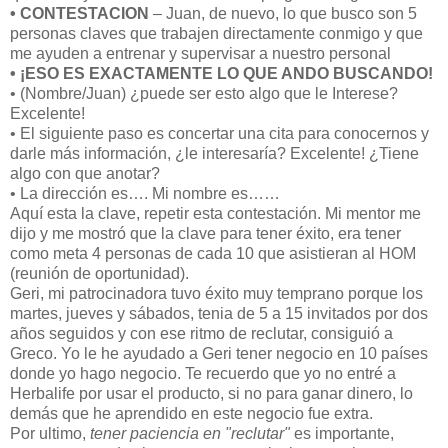
• CONTESTACION
– Juan, de nuevo, lo que busco son 5
personas claves que trabajen directamente conmigo y que
me ayuden a entrenar y supervisar a nuestro personal
• ¡ESO ES EXACTAMENTE LO QUE ANDO BUSCANDO!
• (Nombre/Juan) ¿puede ser esto algo que le Interese?
Excelente!
• El siguiente paso es concertar una cita para conocernos y
darle más información, ¿le interesaría? Excelente! ¿Tiene
algo con que anotar?
• La dirección es…. Mi nombre es……
Aquí esta la clave, repetir esta contestación. Mi mentor me
dijo y me mostró que la clave para tener éxito, era tener
como meta 4 personas de cada 10 que asistieran al HOM
(reunión de oportunidad).
Geri, mi patrocinadora tuvo éxito muy temprano porque los
martes, jueves y sábados, tenia de 5 a 15 invitados por dos
años seguidos y con ese ritmo de reclutar, consiguió a
Greco. Yo le he ayudado a Geri tener negocio en 10 países
donde yo hago negocio. Te recuerdo que yo no entré a
Herbalife por usar el producto, si no para ganar dinero, lo
demás que he aprendido en este negocio fue extra.
Por ultimo,
tener paciencia en "reclutar"
es importante,