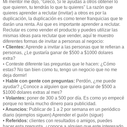
Mi mentor me dijo, "Greco, Si le ayudas a otros obtener lo
que quieren, tu tendrás lo que tu quieres" La razón que
quieres aprender a reclutar (invitar) a otros es por la
duplicación, la duplicación es como tener franquicias que te
darán una renta. Asi que es importante aprender a reclutar.
Reclutar es como vender el producto y puedes utilizar las
mismas ideas para reclutar que vender, aquí te muestro
diferentes formas de invitar a personas al negocio:
• Clientes:
Aprende a invitar a las personas que te refieran a
personas, ¿Le gustaría ganar de $500 a $1000 dolares
extra?
• Conteste diferente las preguntas que le hacen: ¿Cómo
estas? No tan bien como tu, tengo un negocio que no me
deja dormir!
• Hable con gente con preguntas:
Perdón, ¿me puede
ayudar? ¿Conoce a alguien que quiera ganar de $500 a
$1000 dolares extras al mes?
• Volantes:
poner de 300 a 500 por día. Es como yo empecé
porque no tenía mucho dinero para publicidad.
• Anuncios:
Publicar de 1 a 2 por semana en un periódico
diario (ejemplos siguen) Aprender el guión (sigue)
• Referidos:
clientes con resultados o amigos, puedes
hacer esta pregunta, ¿conoce a alguien que este interesado