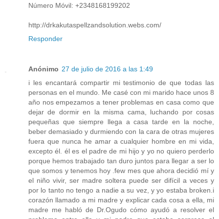
Número Móvil: +2348168199202
http://drkakutaspellzandsolution.webs.com/
Responder
Anónimo
27 de julio de 2016 a las 1:49
i les encantará compartir mi testimonio de que todas las
personas en el mundo. Me casé con mi marido hace unos 8
año nos empezamos a tener problemas en casa como que
dejar de dormir en la misma cama, luchando por cosas
pequeñas que siempre llega a casa tarde en la noche,
beber demasiado y durmiendo con la cara de otras mujeres
fuera que nunca he amar a cualquier hombre en mi vida,
excepto él. él es el padre de mi hijo y yo no quiero perderlo
porque hemos trabajado tan duro juntos para llegar a ser lo
que somos y tenemos hoy .few mes que ahora decidió mí y
el niño vivir, ser madre soltera puede ser difícil a veces y
por lo tanto no tengo a nadie a su vez, y yo estaba broken.i
corazón llamado a mi madre y explicar cada cosa a ella, mi
madre me habló de Dr.Ogudo cómo ayudó a resolver el