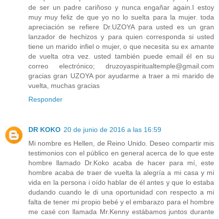
de ser un padre cariñoso y nunca engañar again.I estoy
muy muy feliz de que yo no lo suelta para la mujer. toda
apreciación se refiere Dr.UZOYA para usted es un gran
lanzador de hechizos y para quien corresponda si usted
tiene un marido infiel o mujer, o que necesita su ex amante
de vuelta otra vez. usted también puede email él en su
correo electrónico; druzoyaspiritualtemple@gmail.com
gracias gran UZOYA por ayudarme a traer a mi marido de
vuelta, muchas gracias
Responder
DR KOKO
20 de junio de 2016 a las 16:59
Mi nombre es Hellen, de Reino Unido. Deseo compartir mis
testimonios con el público en general acerca de lo que este
hombre llamado Dr.Koko acaba de hacer para mí, este
hombre acaba de traer de vuelta la alegría a mi casa y mi
vida en la persona i oído hablar de él antes y que lo estaba
dudando cuando le di una oportunidad con respecto a mi
falta de tener mi propio bebé y el embarazo para el hombre
me casé con llamada Mr.Kenny estábamos juntos durante