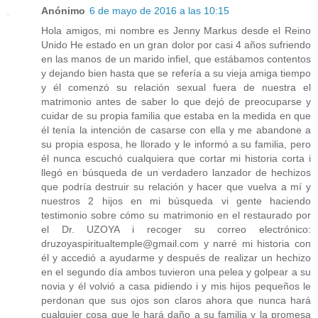
Anónimo
6 de mayo de 2016 a las 10:15
Hola amigos, mi nombre es Jenny Markus desde el Reino
Unido He estado en un gran dolor por casi 4 años sufriendo
en las manos de un marido infiel, que estábamos contentos
y dejando bien hasta que se refería a su vieja amiga tiempo
y él comenzó su relación sexual fuera de nuestra el
matrimonio antes de saber lo que dejó de preocuparse y
cuidar de su propia familia que estaba en la medida en que
él tenía la intención de casarse con ella y me abandone a
su propia esposa, he llorado y le informó a su familia, pero
él nunca escuchó cualquiera que cortar mi historia corta i
llegó en búsqueda de un verdadero lanzador de hechizos
que podría destruir su relación y hacer que vuelva a mí y
nuestros 2 hijos en mi búsqueda vi gente haciendo
testimonio sobre cómo su matrimonio en el restaurado por
el Dr. UZOYA i recoger su correo electrónico:
druzoyaspiritualtemple@gmail.com y narré mi historia con
él y accedió a ayudarme y después de realizar un hechizo
en el segundo día ambos tuvieron una pelea y golpear a su
novia y él volvió a casa pidiendo i y mis hijos pequeños le
perdonan que sus ojos son claros ahora que nunca hará
cualquier cosa que le hará daño a su familia y la promesa