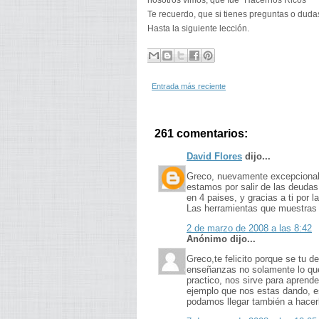
nosotros vimos, que fue "Hacernos Ricos"
Te recuerdo, que si tienes preguntas o dudas
Hasta la siguiente lección.
Entrada más reciente
261 comentarios:
David Flores
dijo...
Greco, nuevamente excepcional. 
estamos por salir de las deuda
en 4 paises, y gracias a ti por 
Las herramientas que muestras
2 de marzo de 2008 a las 8:42
Anónimo dijo...
Greco,te felicito porque se tu d
enseñanzas no solamente lo que
practico, nos sirve para aprend
ejemplo que nos estas dando,
podamos llegar también a hacerl