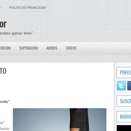
O
POLITICAS PRIVACIDAD
or
cesitas ganar bien"
RICION
SUPERACION
AUDIOS
VIDEOS
NTO
PERFI
SUSC
milia"
BIENV
io"
 hacer