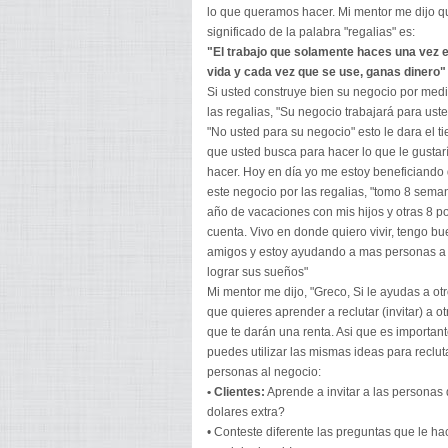
lo que queramos hacer. Mi mentor me dijo q
significado de la palabra "regalias" es:
"El trabajo que solamente haces una vez e
vida y cada vez que se use, ganas dinero"
Si usted construye bien su negocio por med
las regalias, "Su negocio trabajará para uste
"No usted para su negocio" esto le dara el t
que usted busca para hacer lo que le gustar
hacer. Hoy en día yo me estoy beneficiando
este negocio por las regalias, "tomo 8 sema
año de vacaciones con mis hijos y otras 8 p
cuenta. Vivo en donde quiero vivir, tengo b
amigos y estoy ayudando a mas personas a
lograr sus sueños"
Mi mentor me dijo, "Greco, Si le ayudas a otr
que quieres aprender a reclutar (invitar) a o
que te darán una renta. Asi que es important
puedes utilizar las mismas ideas para reclut
personas al negocio:
• Clientes:
Aprende a invitar a las personas
dolares extra?
• Conteste diferente las preguntas que le 