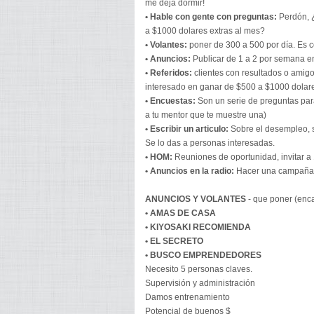
me deja dormir!
• Hable con gente con preguntas:
Perdón, 
a $1000 dolares extras al mes?
• Volantes:
poner de 300 a 500 por día. Es 
• Anuncios:
Publicar de 1 a 2 por semana en
• Referidos:
clientes con resultados o amig
interesado en ganar de $500 a $1000 dolar
• Encuestas:
Son un serie de preguntas par
a tu mentor que te muestre una)
• Escribir un articulo:
Sobre el desempleo, s
Se lo das a personas interesadas.
• HOM:
Reuniones de oportunidad, invitar a 
• Anuncios en la radio:
Hacer una campaña d
ANUNCIOS Y VOLANTES
- que poner (enc
• AMAS DE CASA
• KIYOSAKI RECOMIENDA
• EL SECRETO
• BUSCO EMPRENDEDORES
Necesito 5 personas claves.
Supervisión y administración
Damos entrenamiento
Potencial de buenos $