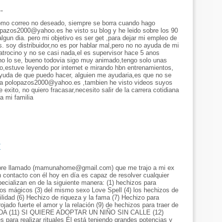
..
como correo no deseado, siempre se borra cuando hago
opazos2000@yahoo.es he visto su blog y he leido sobre los 90
lgun dia. pero mi objetivo es ser get ,para dejar mi empleo de
s. soy distribuidor,no es por hablar mal,pero no no ayuda de mi
trocino y no se casi nada,el es supervisor hace 5 anos
o lo se, bueno todovia sigo muy animado,tengo solo unas
,estuve leyendo por internet e mirando hbn entrenamientos,
ayuda de que puedo hacer, alguien me ayudaria,es que no se
e a polopazos2000@yahoo.es ,tambien he visto videos suyos
exito, no quiero fracasar,necesito salir de la carrera cotidiana
a mi familia
7
bre llamado (mamunahome@gmail.com) que me trajo a mi ex
 contacto con él hoy en día es capaz de resolver cualquier
ecializan en de la siguiente manera: (1) hechizos para
izos mágicos (3) del mismo sexo Love Spell (4) los hechizos de
ilidad (6) Hechizo de riqueza y la fama (7) Hechizo para
ojado fuerte el amor y la relación (9) de hechizos para traer de
l SIDA (11) SI QUIERE ADOPTAR UN NIÑO SIN CALLE (12)
ra realizar rituales Él está teniendo grandes potencias y