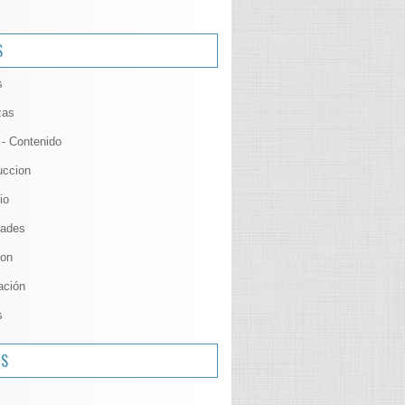
S
s
zas
 - Contenido
uccion
io
ades
ion
ación
s
OS