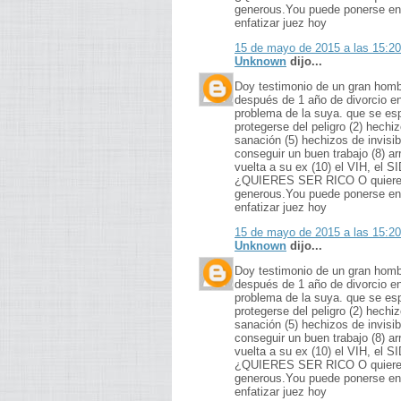
generous.You puede ponerse en
enfatizar juez hoy
15 de mayo de 2015 a las 15:20
Unknown
dijo...
Doy testimonio de un gran hom
después de 1 año de divorcio en
problema de la suya. que se esp
protegerse del peligro (2) hech
sanación (5) hechizos de invisib
conseguir un buen trabajo (8) arr
vuelta a su ex (10) el VIH, e
¿QUIERES SER RICO O quieres pa
generous.You puede ponerse en
enfatizar juez hoy
15 de mayo de 2015 a las 15:20
Unknown
dijo...
Doy testimonio de un gran hom
después de 1 año de divorcio en
problema de la suya. que se esp
protegerse del peligro (2) hech
sanación (5) hechizos de invisib
conseguir un buen trabajo (8) arr
vuelta a su ex (10) el VIH, e
¿QUIERES SER RICO O quieres pa
generous.You puede ponerse en
enfatizar juez hoy