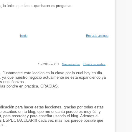
, lo único que tienes que hacer es preguntar.
Inicio
Entrada antigua
1 – 200 de 261
Más reciente›
El más reciente»
Justamente esta leccion es la clave por la cual hoy en dia
s, ya que nuestro negocio actualmente se esta expandiendo ya
las enseñanzas.
 las pondre en practica. GRACIAS.
edicación para hacer estas lecciones, gracias por todas estas
 escribes en tu blog, que me encanta porque es muy útil y
er, para recordar y para enseñar usando el blog. Ademas el
 es ESPECTACULAR!!! cada vez mas nos parece posible que
o...