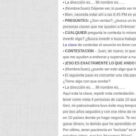
• La dirección es…. Mi nombre es……
• (Nombre/Juan) Déjeme ver, lo puedo ver ma
• Bien, necesita estar ahí a las 6:45 PM en 
• PREGUNTAS:
¿Son ventas?, ¿busca un tra
personas claves que me ayuden a Entrenar y 
• CUALQUIER
pregunta le contesta lo mism
invertir algo? ¿Busca invertir o busca trab
La clave
de contestar el anuncio es tener co
• CONTESTACION
– Juan, de nuevo, lo que
que me ayuden a entrenar y supervisar a nu
• ¡ESO ES EXACTAMENTE LO QUE ANDO
• (Nombre/Juan) ¿puede ser esto algo que le
• El siguiente paso es concertar una cita pa
¿Tiene algo con que anotar?
• La dirección es…. Mi nombre es……
Aquí esta la clave, repetir esta contestación
tener como meta 4 personas de cada 10 que 
Geri, mi patrocinadora tuvo éxito muy tempr
por dos años seguidos y con ese ritmo de re
en 10 países donde yo hago negocio. Te recu
ganar dinero, lo demás que he aprendido en 
Por ultimo,
tener paciencia en "reclutar"
es i