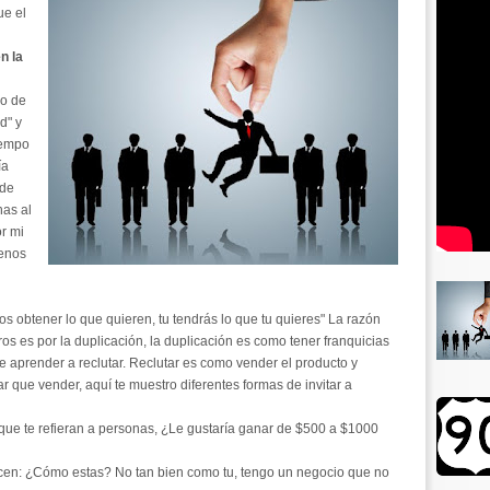
ue el
n la
io de
d" y
iempo
ía
 de
nas al
or mi
uenos
os obtener lo que quieren, tu tendrás lo que tu quieres" La razón
tros es por la duplicación, la duplicación es como tener franquicias
e aprender a reclutar. Reclutar es como vender el producto y
ar que vender, aquí te muestro diferentes formas de invitar a
 que te refieran a personas, ¿Le gustaría ganar de $500 a $1000
hacen: ¿Cómo estas? No tan bien como tu, tengo un negocio que no