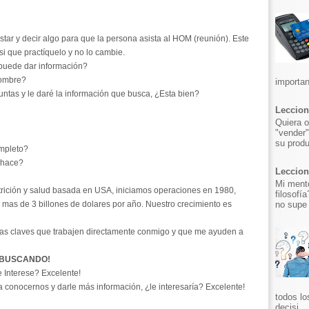
star y decir algo para que la persona asista al HOM (reunión). Este
i que practíquelo y no lo cambie.
 puede dar información?
nombre?
importan
untas y le daré la información que busca, ¿Esta bien?
Leccion
Quiera o
"vender"
su produ
ompleto?
e hace?
Leccion 
Mi mento
ición y salud basada en USA, iniciamos operaciones en 1980,
filosofí
no supe 
mas de 3 billones de dolares por año. Nuestro crecimiento es
as claves que trabajen directamente conmigo y que me ayuden a
 BUSCANDO!
 Interese? Excelente!
ra conocernos y darle más información, ¿le interesaría? Excelente!
todos lo
decisi...