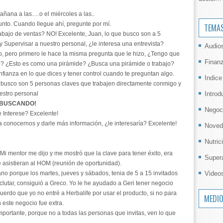
ñana a las….o el miércoles a las..
punto. Cuando llegue ahí, pregunte por mí.
TEMA
bajo de ventas? NO! Excelente, Juan, lo que busco son a 5
Supervisar a nuestro personal, ¿le interesa una entrevista?
Audio
o, pero primero le hace la misma pregunta que le hizo, ¿Tengo que
Finan
ajo? ¿Esto es como una pirámide? ¿Busca una pirámide o trabajo?
nfianza en lo que dices y tener control cuando te preguntan algo.
Indice
 busco son 5 personas claves que trabajen directamente conmigo y
Introd
estro personal
 BUSCANDO!
Negoc
 Interese? Excelente!
ra conocernos y darle más información, ¿le interesaría? Excelente!
Noved
Nutric
. Mi mentor me dijo y me mostró que la clave para tener éxito, era
Super
asistieran al HOM (reunión de oportunidad).
Video
ano porque los martes, jueves y sábados, tenia de 5 a 15 invitados
clutar, consiguió a Greco. Yo le he ayudado a Geri tener negocio
erdo que yo no entré a Herbalife por usar el producto, si no para
MEDI
este negocio fue extra.
mportante, porque no a todas las personas que invitas, ven lo que