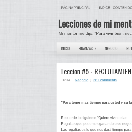
PÁGINA PRINCIPAL
INDICE - CONTENID
Lecciones de mi ment
Mi mentor me dijo: "Para vivir bien, ne
»
INICIO
FINANZAS
NEGOCIO
NUT
Leccion #5 - RECLUTAMIE
16:34
Negocio
261 comments
"Para tener mas tiempo para usted y su fa
Recuerde lo siguiente,"Quiere vivir de las
Regalias que podemos ganar de este negoc
Las regalias es lo que nos dará tiempo para