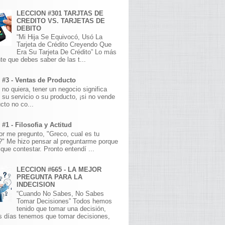
LECCION #301 TARJTAS DE
CREDITO VS. TARJETAS DE
DEBITO
“Mi Hija Se Equivocó, Usó La
Tarjeta de Crédito Creyendo Que
Era Su Tarjeta De Crédito” Lo más
te que debes saber de las t...
 #3 - Ventas de Producto
 no quiera, tener un negocio significa
 su servicio o su producto, ¡si no vende
cto no co...
#1 - Filosofia y Actitud
r me pregunto, "Greco, cual es tu
a?" Me hizo pensar al preguntarme porque
que contestar. Pronto entendí ...
LECCION #665 - LA MEJOR
PREGUNTA PARA LA
INDECISION
“Cuando No Sabes, No Sabes
Tomar Decisiones” Todos hemos
tenido que tomar una decisión,
s días tenemos que tomar decisiones,