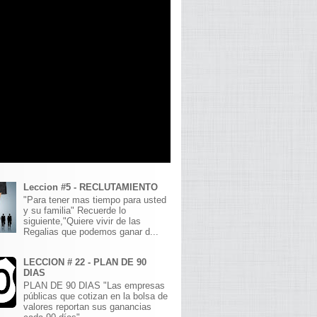
Leccion #5 - RECLUTAMIENTO
"Para tener mas tiempo para usted
y su familia" Recuerde lo
siguiente,"Quiere vivir de las
Regalias que podemos ganar d...
LECCION # 22 - PLAN DE 90
DIAS
PLAN DE 90 DIAS "Las empresas
públicas que cotizan en la bolsa de
valores reportan sus ganancias