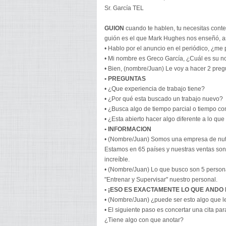
Sr. García TEL
GUION
cuando te hablen, tu necesitas conte
guión es el que Mark Hughes nos enseñó, as
• Hablo por el anuncio en el periódico, ¿me
• Mi nombre es Greco García, ¿Cuál es su 
• Bien, (nombre/Juan) Le voy a hacer 2 preg
• PREGUNTAS
• ¿Que experiencia de trabajo tiene?
• ¿Por qué esta buscado un trabajo nuevo?
• ¿Busca algo de tiempo parcial o tiempo c
• ¿Esta abierto hacer algo diferente a lo qu
• INFORMACION
• (Nombre/Juan) Somos una empresa de nutr
Estamos en 65 países y nuestras ventas son 
increíble.
• (Nombre/Juan) Lo que busco son 5 person
"Entrenar y Supervisar" nuestro personal.
• ¡ESO ES EXACTAMENTE LO QUE ANDO
• (Nombre/Juan) ¿puede ser esto algo que le
• El siguiente paso es concertar una cita pa
¿Tiene algo con que anotar?