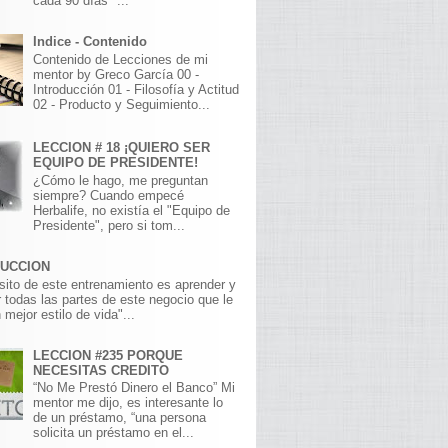
cada 90 días" ...
Indice - Contenido
Contenido de Lecciones de mi
mentor by Greco García 00 -
Introducción 01 - Filosofía y Actitud
02 - Producto y Seguimiento...
LECCION # 18 ¡QUIERO SER
EQUIPO DE PRESIDENTE!
¿Cómo le hago, me preguntan
siempre? Cuando empecé
Herbalife, no existía el "Equipo de
Presidente", pero si tom...
DUCCION
sito de este entrenamiento es aprender y
 todas las partes de este negocio que le
 mejor estilo de vida"...
LECCION #235 PORQUE
NECESITAS CREDITO
“No Me Prestó Dinero el Banco” Mi
mentor me dijo, es interesante lo
de un préstamo, “una persona
solicita un préstamo en el...