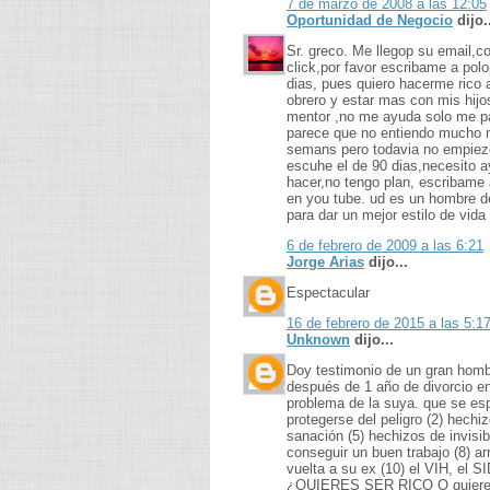
7 de marzo de 2008 a las 12:05
Oportunidad de Negocio
dijo.
Sr. greco. Me llegop su email,
click,por favor escribame a pol
dias, pues quiero hacerme rico a
obrero y estar mas con mis hijo
mentor ,no me ayuda solo me pa
parece que no entiendo mucho n
semans pero todavia no empiezo
escuhe el de 90 dias,necesito 
hacer,no tengo plan, escribam
en you tube. ud es un hombre de 
para dar un mejor estilo de vida 
6 de febrero de 2009 a las 6:21
Jorge Arias
dijo...
Espectacular
16 de febrero de 2015 a las 5:1
Unknown
dijo...
Doy testimonio de un gran hom
después de 1 año de divorcio en
problema de la suya. que se esp
protegerse del peligro (2) hech
sanación (5) hechizos de invisib
conseguir un buen trabajo (8) arr
vuelta a su ex (10) el VIH, e
¿QUIERES SER RICO O quieres pa