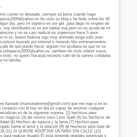
..
como correo no deseado, siempre se borra cuando hago
opazos2000@yahoo.es he visto su blog y he leido sobre los 90
lgun dia. pero mi objetivo es ser get ,para dejar mi empleo de
s. soy distribuidor,no es por hablar mal,pero no no ayuda de mi
trocino y no se casi nada,el es supervisor hace 5 anos
o lo se, bueno todovia sigo muy animado,tengo solo unas
,estuve leyendo por internet e mirando hbn entrenamientos,
ayuda de que puedo hacer, alguien me ayudaria,es que no se
e a polopazos2000@yahoo.es ,tambien he visto videos suyos
exito, no quiero fracasar,necesito salir de la carrera cotidiana
a mi familia
7
bre llamado (mamunahome@gmail.com) que me trajo a mi ex
 contacto con él hoy en día es capaz de resolver cualquier
ecializan en de la siguiente manera: (1) hechizos para
izos mágicos (3) del mismo sexo Love Spell (4) los hechizos de
ilidad (6) Hechizo de riqueza y la fama (7) Hechizo para
ojado fuerte el amor y la relación (9) de hechizos para traer de
l SIDA (11) SI QUIERE ADOPTAR UN NIÑO SIN CALLE (12)
ra realizar rituales Él está teniendo grandes potencias y