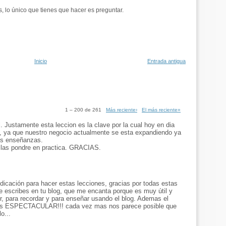
, lo único que tienes que hacer es preguntar.
Inicio
Entrada antigua
1 – 200 de 261
Más reciente›
El más reciente»
Justamente esta leccion es la clave por la cual hoy en dia
s, ya que nuestro negocio actualmente se esta expandiendo ya
las enseñanzas.
 las pondre en practica. GRACIAS.
edicación para hacer estas lecciones, gracias por todas estas
 escribes en tu blog, que me encanta porque es muy útil y
er, para recordar y para enseñar usando el blog. Ademas el
 es ESPECTACULAR!!! cada vez mas nos parece posible que
o...