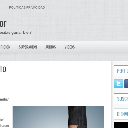
O
POLITICAS PRIVACIDAD
or
cesitas ganar bien"
RICION
SUPERACION
AUDIOS
VIDEOS
NTO
PERFI
SUSC
milia"
BIENV
io"
 hacer