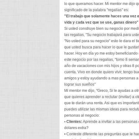
lo que queramos hacer. Mi mentor me dijo q
significado de la palabra "regalias" es:
"El trabajo que solamente haces una vez e
vida y cada vez que se use, ganas dinero"
Si usted construye bien su negocio por med
las regalias, "Su negocio trabajará para uste
"No usted para su negocio" esto le dara el t
que usted busca para hacer lo que le gustar
hacer. Hoy en día yo me estoy beneficiando
este negocio por las regalias, "tomo 8 sema
año de vacaciones con mis hijos y otras 8 p
cuenta. Vivo en donde quiero vivir, tengo b
amigos y estoy ayudando a mas personas a
lograr sus sueños"
Mi mentor me dijo, "Greco, Si le ayudas a otr
que quieres aprender a reclutar (invitar) a o
que te darán una renta. Asi que es important
puedes utilizar las mismas ideas para reclut
personas al negocio:
• Clientes:
Aprende a invitar a las personas
dolares extra?
• Conteste diferente las preguntas que le 