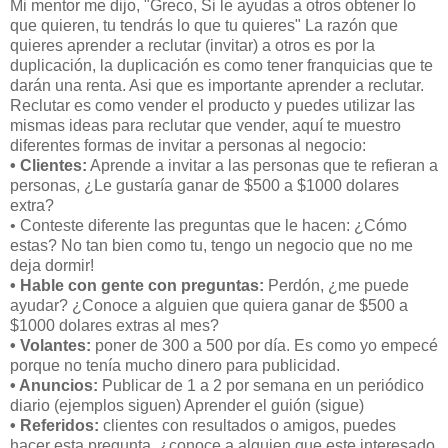
Mi mentor me dijo, "Greco, Si le ayudas a otros obtener lo
que quieren, tu tendrás lo que tu quieres" La razón que
quieres aprender a reclutar (invitar) a otros es por la
duplicación, la duplicación es como tener franquicias que te
darán una renta. Asi que es importante aprender a reclutar.
Reclutar es como vender el producto y puedes utilizar las
mismas ideas para reclutar que vender, aquí te muestro
diferentes formas de invitar a personas al negocio:
• Clientes:
Aprende a invitar a las personas que te refieran a
personas, ¿Le gustaría ganar de $500 a $1000 dolares
extra?
• Conteste diferente las preguntas que le hacen: ¿Cómo
estas? No tan bien como tu, tengo un negocio que no me
deja dormir!
• Hable con gente con preguntas:
Perdón, ¿me puede
ayudar? ¿Conoce a alguien que quiera ganar de $500 a
$1000 dolares extras al mes?
• Volantes:
poner de 300 a 500 por día. Es como yo empecé
porque no tenía mucho dinero para publicidad.
• Anuncios:
Publicar de 1 a 2 por semana en un periódico
diario (ejemplos siguen) Aprender el guión (sigue)
• Referidos:
clientes con resultados o amigos, puedes
hacer esta pregunta, ¿conoce a alguien que este interesado