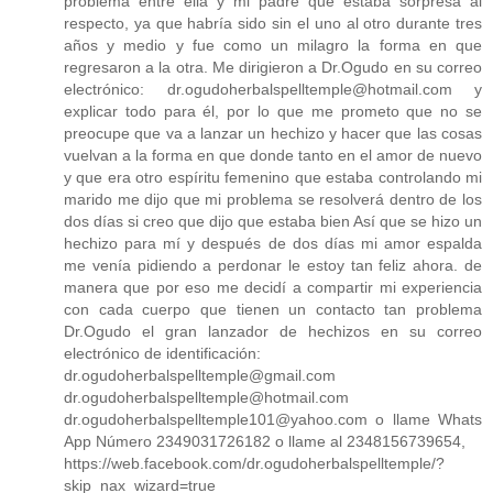
problema entre ella y mi padre que estaba sorpresa al
respecto, ya que habría sido sin el uno al otro durante tres
años y medio y fue como un milagro la forma en que
regresaron a la otra. Me dirigieron a Dr.Ogudo en su correo
electrónico: dr.ogudoherbalspelltemple@hotmail.com y
explicar todo para él, por lo que me prometo que no se
preocupe que va a lanzar un hechizo y hacer que las cosas
vuelvan a la forma en que donde tanto en el amor de nuevo
y que era otro espíritu femenino que estaba controlando mi
marido me dijo que mi problema se resolverá dentro de los
dos días si creo que dijo que estaba bien Así que se hizo un
hechizo para mí y después de dos días mi amor espalda
me venía pidiendo a perdonar le estoy tan feliz ahora. de
manera que por eso me decidí a compartir mi experiencia
con cada cuerpo que tienen un contacto tan problema
Dr.Ogudo el gran lanzador de hechizos en su correo
electrónico de identificación:
dr.ogudoherbalspelltemple@gmail.com
dr.ogudoherbalspelltemple@hotmail.com
dr.ogudoherbalspelltemple101@yahoo.com o llame Whats
App Número 2349031726182 o llame al 2348156739654,
https://web.facebook.com/dr.ogudoherbalspelltemple/?
skip_nax_wizard=true