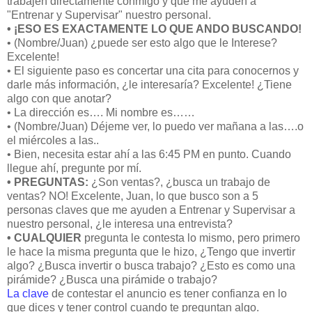
trabajen directamente conmigo y que me ayuden a
"Entrenar y Supervisar" nuestro personal.
• ¡ESO ES EXACTAMENTE LO QUE ANDO BUSCANDO!
• (Nombre/Juan) ¿puede ser esto algo que le Interese?
Excelente!
• El siguiente paso es concertar una cita para conocernos y
darle más información, ¿le interesaría? Excelente! ¿Tiene
algo con que anotar?
• La dirección es…. Mi nombre es……
• (Nombre/Juan) Déjeme ver, lo puedo ver mañana a las….o
el miércoles a las..
• Bien, necesita estar ahí a las 6:45 PM en punto. Cuando
llegue ahí, pregunte por mí.
• PREGUNTAS:
¿Son ventas?, ¿busca un trabajo de
ventas? NO! Excelente, Juan, lo que busco son a 5
personas claves que me ayuden a Entrenar y Supervisar a
nuestro personal, ¿le interesa una entrevista?
• CUALQUIER
pregunta le contesta lo mismo, pero primero
le hace la misma pregunta que le hizo, ¿Tengo que invertir
algo? ¿Busca invertir o busca trabajo? ¿Esto es como una
pirámide? ¿Busca una pirámide o trabajo?
La clave
de contestar el anuncio es tener confianza en lo
que dices y tener control cuando te preguntan algo.