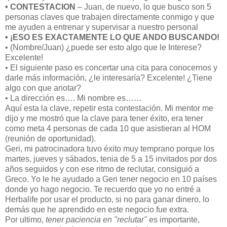
• CONTESTACION
– Juan, de nuevo, lo que busco son 5
personas claves que trabajen directamente conmigo y que
me ayuden a entrenar y supervisar a nuestro personal
• ¡ESO ES EXACTAMENTE LO QUE ANDO BUSCANDO!
• (Nombre/Juan) ¿puede ser esto algo que le Interese?
Excelente!
• El siguiente paso es concertar una cita para conocernos y
darle más información, ¿le interesaría? Excelente! ¿Tiene
algo con que anotar?
• La dirección es…. Mi nombre es……
Aquí esta la clave, repetir esta contestación. Mi mentor me
dijo y me mostró que la clave para tener éxito, era tener
como meta 4 personas de cada 10 que asistieran al HOM
(reunión de oportunidad).
Geri, mi patrocinadora tuvo éxito muy temprano porque los
martes, jueves y sábados, tenia de 5 a 15 invitados por dos
años seguidos y con ese ritmo de reclutar, consiguió a
Greco. Yo le he ayudado a Geri tener negocio en 10 países
donde yo hago negocio. Te recuerdo que yo no entré a
Herbalife por usar el producto, si no para ganar dinero, lo
demás que he aprendido en este negocio fue extra.
Por ultimo,
tener paciencia en "reclutar"
es importante,