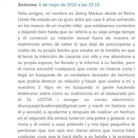
Anónimo
6 de mayo de 2016 a las 10:15
Hola amigos, mi nombre es Jenny Markus desde el Reino
Unido He estado en un gran dolor por casi 4 años sufriendo
en las manos de un marido infiel, que estábamos contentos
y dejando bien hasta que se refería a su vieja amiga tiempo
y él comenzó su relación sexual fuera de nuestra el
matrimonio antes de saber lo que dejó de preocuparse y
cuidar de su propia familia que estaba en la medida en que
él tenía la intención de casarse con ella y me abandone a
su propia esposa, he llorado y le informó a su familia, pero
él nunca escuchó cualquiera que cortar mi historia corta i
llegó en búsqueda de un verdadero lanzador de hechizos
que podría destruir su relación y hacer que vuelva a mí y
nuestros 2 hijos en mi búsqueda vi gente haciendo
testimonio sobre cómo su matrimonio en el restaurado por
el Dr. UZOYA i recoger su correo electrónico:
druzoyaspiritualtemple@gmail.com y narré mi historia con
él y accedió a ayudarme y después de realizar un hechizo
en el segundo día ambos tuvieron una pelea y golpear a su
novia y él volvió a casa pidiendo i y mis hijos pequeños le
perdonan que sus ojos son claros ahora que nunca hará
cualquier cosa que le hará daño a su familia y la promesa