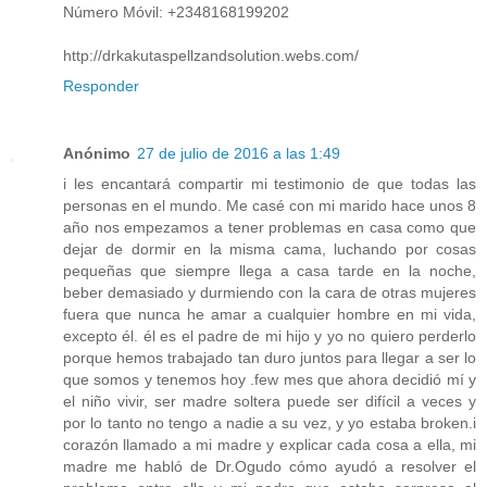
Número Móvil: +2348168199202
http://drkakutaspellzandsolution.webs.com/
Responder
Anónimo
27 de julio de 2016 a las 1:49
i les encantará compartir mi testimonio de que todas las
personas en el mundo. Me casé con mi marido hace unos 8
año nos empezamos a tener problemas en casa como que
dejar de dormir en la misma cama, luchando por cosas
pequeñas que siempre llega a casa tarde en la noche,
beber demasiado y durmiendo con la cara de otras mujeres
fuera que nunca he amar a cualquier hombre en mi vida,
excepto él. él es el padre de mi hijo y yo no quiero perderlo
porque hemos trabajado tan duro juntos para llegar a ser lo
que somos y tenemos hoy .few mes que ahora decidió mí y
el niño vivir, ser madre soltera puede ser difícil a veces y
por lo tanto no tengo a nadie a su vez, y yo estaba broken.i
corazón llamado a mi madre y explicar cada cosa a ella, mi
madre me habló de Dr.Ogudo cómo ayudó a resolver el