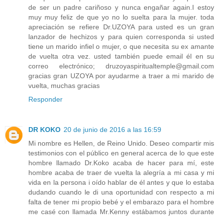
de ser un padre cariñoso y nunca engañar again.I estoy
muy muy feliz de que yo no lo suelta para la mujer. toda
apreciación se refiere Dr.UZOYA para usted es un gran
lanzador de hechizos y para quien corresponda si usted
tiene un marido infiel o mujer, o que necesita su ex amante
de vuelta otra vez. usted también puede email él en su
correo electrónico; druzoyaspiritualtemple@gmail.com
gracias gran UZOYA por ayudarme a traer a mi marido de
vuelta, muchas gracias
Responder
DR KOKO
20 de junio de 2016 a las 16:59
Mi nombre es Hellen, de Reino Unido. Deseo compartir mis
testimonios con el público en general acerca de lo que este
hombre llamado Dr.Koko acaba de hacer para mí, este
hombre acaba de traer de vuelta la alegría a mi casa y mi
vida en la persona i oído hablar de él antes y que lo estaba
dudando cuando le di una oportunidad con respecto a mi
falta de tener mi propio bebé y el embarazo para el hombre
me casé con llamada Mr.Kenny estábamos juntos durante