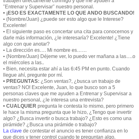
trabajen directamente conmigo y que me ayuden a
"Entrenar y Supervisar" nuestro personal.
• ¡ESO ES EXACTAMENTE LO QUE ANDO BUSCANDO!
• (Nombre/Juan) ¿puede ser esto algo que le Interese?
Excelente!
• El siguiente paso es concertar una cita para conocernos y
darle más información, ¿le interesaría? Excelente! ¿Tiene
algo con que anotar?
• La dirección es…. Mi nombre es……
• (Nombre/Juan) Déjeme ver, lo puedo ver mañana a las….o
el miércoles a las..
• Bien, necesita estar ahí a las 6:45 PM en punto. Cuando
llegue ahí, pregunte por mí.
• PREGUNTAS:
¿Son ventas?, ¿busca un trabajo de
ventas? NO! Excelente, Juan, lo que busco son a 5
personas claves que me ayuden a Entrenar y Supervisar a
nuestro personal, ¿le interesa una entrevista?
• CUALQUIER
pregunta le contesta lo mismo, pero primero
le hace la misma pregunta que le hizo, ¿Tengo que invertir
algo? ¿Busca invertir o busca trabajo? ¿Esto es como una
pirámide? ¿Busca una pirámide o trabajo?
La clave
de contestar el anuncio es tener confianza en lo
que dices y tener control cuando te preguntan algo.