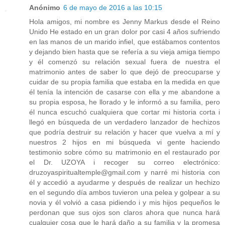
Anónimo
6 de mayo de 2016 a las 10:15
Hola amigos, mi nombre es Jenny Markus desde el Reino
Unido He estado en un gran dolor por casi 4 años sufriendo
en las manos de un marido infiel, que estábamos contentos
y dejando bien hasta que se refería a su vieja amiga tiempo
y él comenzó su relación sexual fuera de nuestra el
matrimonio antes de saber lo que dejó de preocuparse y
cuidar de su propia familia que estaba en la medida en que
él tenía la intención de casarse con ella y me abandone a
su propia esposa, he llorado y le informó a su familia, pero
él nunca escuchó cualquiera que cortar mi historia corta i
llegó en búsqueda de un verdadero lanzador de hechizos
que podría destruir su relación y hacer que vuelva a mí y
nuestros 2 hijos en mi búsqueda vi gente haciendo
testimonio sobre cómo su matrimonio en el restaurado por
el Dr. UZOYA i recoger su correo electrónico:
druzoyaspiritualtemple@gmail.com y narré mi historia con
él y accedió a ayudarme y después de realizar un hechizo
en el segundo día ambos tuvieron una pelea y golpear a su
novia y él volvió a casa pidiendo i y mis hijos pequeños le
perdonan que sus ojos son claros ahora que nunca hará
cualquier cosa que le hará daño a su familia y la promesa