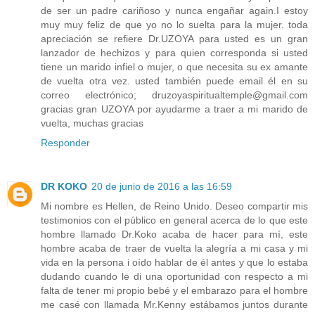
de ser un padre cariñoso y nunca engañar again.I estoy
muy muy feliz de que yo no lo suelta para la mujer. toda
apreciación se refiere Dr.UZOYA para usted es un gran
lanzador de hechizos y para quien corresponda si usted
tiene un marido infiel o mujer, o que necesita su ex amante
de vuelta otra vez. usted también puede email él en su
correo electrónico; druzoyaspiritualtemple@gmail.com
gracias gran UZOYA por ayudarme a traer a mi marido de
vuelta, muchas gracias
Responder
DR KOKO
20 de junio de 2016 a las 16:59
Mi nombre es Hellen, de Reino Unido. Deseo compartir mis
testimonios con el público en general acerca de lo que este
hombre llamado Dr.Koko acaba de hacer para mí, este
hombre acaba de traer de vuelta la alegría a mi casa y mi
vida en la persona i oído hablar de él antes y que lo estaba
dudando cuando le di una oportunidad con respecto a mi
falta de tener mi propio bebé y el embarazo para el hombre
me casé con llamada Mr.Kenny estábamos juntos durante