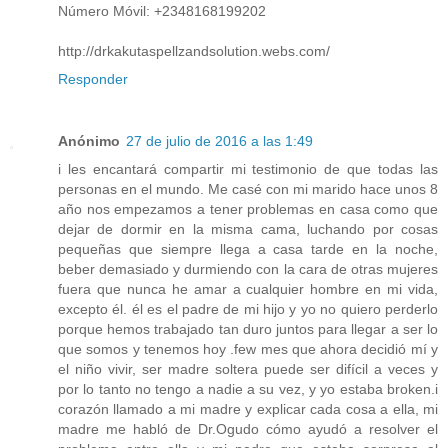
Número Móvil: +2348168199202
http://drkakutaspellzandsolution.webs.com/
Responder
Anónimo
27 de julio de 2016 a las 1:49
i les encantará compartir mi testimonio de que todas las
personas en el mundo. Me casé con mi marido hace unos 8
año nos empezamos a tener problemas en casa como que
dejar de dormir en la misma cama, luchando por cosas
pequeñas que siempre llega a casa tarde en la noche,
beber demasiado y durmiendo con la cara de otras mujeres
fuera que nunca he amar a cualquier hombre en mi vida,
excepto él. él es el padre de mi hijo y yo no quiero perderlo
porque hemos trabajado tan duro juntos para llegar a ser lo
que somos y tenemos hoy .few mes que ahora decidió mí y
el niño vivir, ser madre soltera puede ser difícil a veces y
por lo tanto no tengo a nadie a su vez, y yo estaba broken.i
corazón llamado a mi madre y explicar cada cosa a ella, mi
madre me habló de Dr.Ogudo cómo ayudó a resolver el