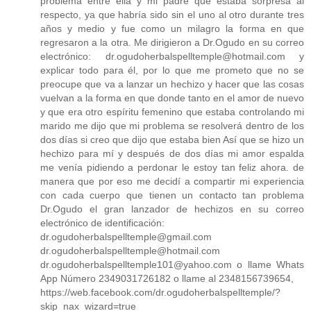
problema entre ella y mi padre que estaba sorpresa al
respecto, ya que habría sido sin el uno al otro durante tres
años y medio y fue como un milagro la forma en que
regresaron a la otra. Me dirigieron a Dr.Ogudo en su correo
electrónico: dr.ogudoherbalspelltemple@hotmail.com y
explicar todo para él, por lo que me prometo que no se
preocupe que va a lanzar un hechizo y hacer que las cosas
vuelvan a la forma en que donde tanto en el amor de nuevo
y que era otro espíritu femenino que estaba controlando mi
marido me dijo que mi problema se resolverá dentro de los
dos días si creo que dijo que estaba bien Así que se hizo un
hechizo para mí y después de dos días mi amor espalda
me venía pidiendo a perdonar le estoy tan feliz ahora. de
manera que por eso me decidí a compartir mi experiencia
con cada cuerpo que tienen un contacto tan problema
Dr.Ogudo el gran lanzador de hechizos en su correo
electrónico de identificación:
dr.ogudoherbalspelltemple@gmail.com
dr.ogudoherbalspelltemple@hotmail.com
dr.ogudoherbalspelltemple101@yahoo.com o llame Whats
App Número 2349031726182 o llame al 2348156739654,
https://web.facebook.com/dr.ogudoherbalspelltemple/?
skip_nax_wizard=true