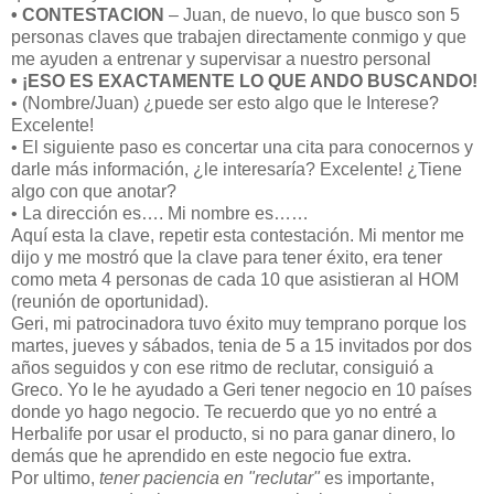
• CONTESTACION
– Juan, de nuevo, lo que busco son 5
personas claves que trabajen directamente conmigo y que
me ayuden a entrenar y supervisar a nuestro personal
• ¡ESO ES EXACTAMENTE LO QUE ANDO BUSCANDO!
• (Nombre/Juan) ¿puede ser esto algo que le Interese?
Excelente!
• El siguiente paso es concertar una cita para conocernos y
darle más información, ¿le interesaría? Excelente! ¿Tiene
algo con que anotar?
• La dirección es…. Mi nombre es……
Aquí esta la clave, repetir esta contestación. Mi mentor me
dijo y me mostró que la clave para tener éxito, era tener
como meta 4 personas de cada 10 que asistieran al HOM
(reunión de oportunidad).
Geri, mi patrocinadora tuvo éxito muy temprano porque los
martes, jueves y sábados, tenia de 5 a 15 invitados por dos
años seguidos y con ese ritmo de reclutar, consiguió a
Greco. Yo le he ayudado a Geri tener negocio en 10 países
donde yo hago negocio. Te recuerdo que yo no entré a
Herbalife por usar el producto, si no para ganar dinero, lo
demás que he aprendido en este negocio fue extra.
Por ultimo,
tener paciencia en "reclutar"
es importante,