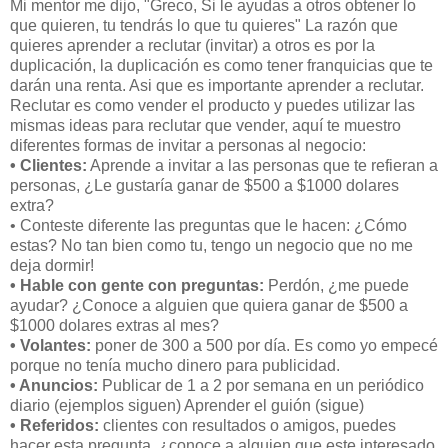
Mi mentor me dijo, "Greco, Si le ayudas a otros obtener lo
que quieren, tu tendrás lo que tu quieres" La razón que
quieres aprender a reclutar (invitar) a otros es por la
duplicación, la duplicación es como tener franquicias que te
darán una renta. Asi que es importante aprender a reclutar.
Reclutar es como vender el producto y puedes utilizar las
mismas ideas para reclutar que vender, aquí te muestro
diferentes formas de invitar a personas al negocio:
• Clientes:
Aprende a invitar a las personas que te refieran a
personas, ¿Le gustaría ganar de $500 a $1000 dolares
extra?
• Conteste diferente las preguntas que le hacen: ¿Cómo
estas? No tan bien como tu, tengo un negocio que no me
deja dormir!
• Hable con gente con preguntas:
Perdón, ¿me puede
ayudar? ¿Conoce a alguien que quiera ganar de $500 a
$1000 dolares extras al mes?
• Volantes:
poner de 300 a 500 por día. Es como yo empecé
porque no tenía mucho dinero para publicidad.
• Anuncios:
Publicar de 1 a 2 por semana en un periódico
diario (ejemplos siguen) Aprender el guión (sigue)
• Referidos:
clientes con resultados o amigos, puedes
hacer esta pregunta, ¿conoce a alguien que este interesado