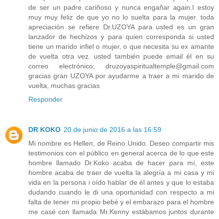
de ser un padre cariñoso y nunca engañar again.I estoy
muy muy feliz de que yo no lo suelta para la mujer. toda
apreciación se refiere Dr.UZOYA para usted es un gran
lanzador de hechizos y para quien corresponda si usted
tiene un marido infiel o mujer, o que necesita su ex amante
de vuelta otra vez. usted también puede email él en su
correo electrónico; druzoyaspiritualtemple@gmail.com
gracias gran UZOYA por ayudarme a traer a mi marido de
vuelta, muchas gracias
Responder
DR KOKO
20 de junio de 2016 a las 16:59
Mi nombre es Hellen, de Reino Unido. Deseo compartir mis
testimonios con el público en general acerca de lo que este
hombre llamado Dr.Koko acaba de hacer para mí, este
hombre acaba de traer de vuelta la alegría a mi casa y mi
vida en la persona i oído hablar de él antes y que lo estaba
dudando cuando le di una oportunidad con respecto a mi
falta de tener mi propio bebé y el embarazo para el hombre
me casé con llamada Mr.Kenny estábamos juntos durante