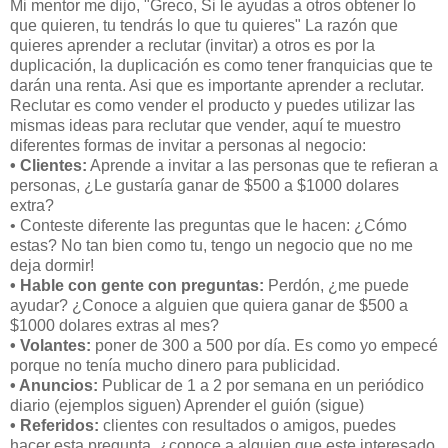
Mi mentor me dijo, "Greco, Si le ayudas a otros obtener lo
que quieren, tu tendrás lo que tu quieres" La razón que
quieres aprender a reclutar (invitar) a otros es por la
duplicación, la duplicación es como tener franquicias que te
darán una renta. Asi que es importante aprender a reclutar.
Reclutar es como vender el producto y puedes utilizar las
mismas ideas para reclutar que vender, aquí te muestro
diferentes formas de invitar a personas al negocio:
• Clientes:
Aprende a invitar a las personas que te refieran a
personas, ¿Le gustaría ganar de $500 a $1000 dolares
extra?
• Conteste diferente las preguntas que le hacen: ¿Cómo
estas? No tan bien como tu, tengo un negocio que no me
deja dormir!
• Hable con gente con preguntas:
Perdón, ¿me puede
ayudar? ¿Conoce a alguien que quiera ganar de $500 a
$1000 dolares extras al mes?
• Volantes:
poner de 300 a 500 por día. Es como yo empecé
porque no tenía mucho dinero para publicidad.
• Anuncios:
Publicar de 1 a 2 por semana en un periódico
diario (ejemplos siguen) Aprender el guión (sigue)
• Referidos:
clientes con resultados o amigos, puedes
hacer esta pregunta, ¿conoce a alguien que este interesado