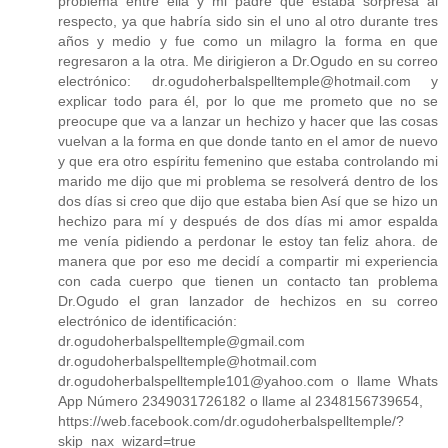
problema entre ella y mi padre que estaba sorpresa al
respecto, ya que habría sido sin el uno al otro durante tres
años y medio y fue como un milagro la forma en que
regresaron a la otra. Me dirigieron a Dr.Ogudo en su correo
electrónico: dr.ogudoherbalspelltemple@hotmail.com y
explicar todo para él, por lo que me prometo que no se
preocupe que va a lanzar un hechizo y hacer que las cosas
vuelvan a la forma en que donde tanto en el amor de nuevo
y que era otro espíritu femenino que estaba controlando mi
marido me dijo que mi problema se resolverá dentro de los
dos días si creo que dijo que estaba bien Así que se hizo un
hechizo para mí y después de dos días mi amor espalda
me venía pidiendo a perdonar le estoy tan feliz ahora. de
manera que por eso me decidí a compartir mi experiencia
con cada cuerpo que tienen un contacto tan problema
Dr.Ogudo el gran lanzador de hechizos en su correo
electrónico de identificación:
dr.ogudoherbalspelltemple@gmail.com
dr.ogudoherbalspelltemple@hotmail.com
dr.ogudoherbalspelltemple101@yahoo.com o llame Whats
App Número 2349031726182 o llame al 2348156739654,
https://web.facebook.com/dr.ogudoherbalspelltemple/?
skip_nax_wizard=true