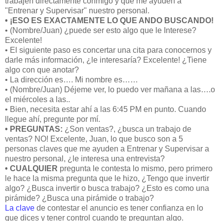
trabajen directamente conmigo y que me ayuden a
"Entrenar y Supervisar" nuestro personal.
• ¡ESO ES EXACTAMENTE LO QUE ANDO BUSCANDO!
• (Nombre/Juan) ¿puede ser esto algo que le Interese?
Excelente!
• El siguiente paso es concertar una cita para conocernos y
darle más información, ¿le interesaría? Excelente! ¿Tiene
algo con que anotar?
• La dirección es…. Mi nombre es……
• (Nombre/Juan) Déjeme ver, lo puedo ver mañana a las….o
el miércoles a las..
• Bien, necesita estar ahí a las 6:45 PM en punto. Cuando
llegue ahí, pregunte por mí.
• PREGUNTAS:
¿Son ventas?, ¿busca un trabajo de
ventas? NO! Excelente, Juan, lo que busco son a 5
personas claves que me ayuden a Entrenar y Supervisar a
nuestro personal, ¿le interesa una entrevista?
• CUALQUIER
pregunta le contesta lo mismo, pero primero
le hace la misma pregunta que le hizo, ¿Tengo que invertir
algo? ¿Busca invertir o busca trabajo? ¿Esto es como una
pirámide? ¿Busca una pirámide o trabajo?
La clave
de contestar el anuncio es tener confianza en lo
que dices y tener control cuando te preguntan algo.