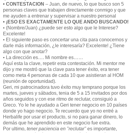
• CONTESTACION
– Juan, de nuevo, lo que busco son 5
personas claves que trabajen directamente conmigo y que
me ayuden a entrenar y supervisar a nuestro personal
• ¡ESO ES EXACTAMENTE LO QUE ANDO BUSCANDO!
• (Nombre/Juan) ¿puede ser esto algo que le Interese?
Excelente!
• El siguiente paso es concertar una cita para conocernos y
darle más información, ¿le interesaría? Excelente! ¿Tiene
algo con que anotar?
• La dirección es…. Mi nombre es……
Aquí esta la clave, repetir esta contestación. Mi mentor me
dijo y me mostró que la clave para tener éxito, era tener
como meta 4 personas de cada 10 que asistieran al HOM
(reunión de oportunidad).
Geri, mi patrocinadora tuvo éxito muy temprano porque los
martes, jueves y sábados, tenia de 5 a 15 invitados por dos
años seguidos y con ese ritmo de reclutar, consiguió a
Greco. Yo le he ayudado a Geri tener negocio en 10 países
donde yo hago negocio. Te recuerdo que yo no entré a
Herbalife por usar el producto, si no para ganar dinero, lo
demás que he aprendido en este negocio fue extra.
Por ultimo,
tener paciencia en "reclutar"
es importante,