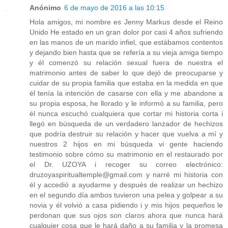
Anónimo
6 de mayo de 2016 a las 10:15
Hola amigos, mi nombre es Jenny Markus desde el Reino
Unido He estado en un gran dolor por casi 4 años sufriendo
en las manos de un marido infiel, que estábamos contentos
y dejando bien hasta que se refería a su vieja amiga tiempo
y él comenzó su relación sexual fuera de nuestra el
matrimonio antes de saber lo que dejó de preocuparse y
cuidar de su propia familia que estaba en la medida en que
él tenía la intención de casarse con ella y me abandone a
su propia esposa, he llorado y le informó a su familia, pero
él nunca escuchó cualquiera que cortar mi historia corta i
llegó en búsqueda de un verdadero lanzador de hechizos
que podría destruir su relación y hacer que vuelva a mí y
nuestros 2 hijos en mi búsqueda vi gente haciendo
testimonio sobre cómo su matrimonio en el restaurado por
el Dr. UZOYA i recoger su correo electrónico:
druzoyaspiritualtemple@gmail.com y narré mi historia con
él y accedió a ayudarme y después de realizar un hechizo
en el segundo día ambos tuvieron una pelea y golpear a su
novia y él volvió a casa pidiendo i y mis hijos pequeños le
perdonan que sus ojos son claros ahora que nunca hará
cualquier cosa que le hará daño a su familia y la promesa