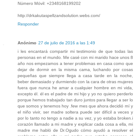
Número Móvil: +2348168199202
http://drkakutaspellzandsolution.webs.com/
Responder
Anónimo
27 de julio de 2016 a las 1:49
i les encantará compartir mi testimonio de que todas las
personas en el mundo. Me casé con mi marido hace unos 8
año nos empezamos a tener problemas en casa como que
dejar de dormir en la misma cama, luchando por cosas
pequeñas que siempre llega a casa tarde en la noche,
beber demasiado y durmiendo con la cara de otras mujeres
fuera que nunca he amar a cualquier hombre en mi vida,
excepto él. él es el padre de mi hijo y yo no quiero perderlo
porque hemos trabajado tan duro juntos para llegar a ser lo
que somos y tenemos hoy .few mes que ahora decidió mí y
el niño vivir, ser madre soltera puede ser difícil a veces y
por lo tanto no tengo a nadie a su vez, y yo estaba broken.i
corazón llamado a mi madre y explicar cada cosa a ella, mi
madre me habló de Dr.Ogudo cómo ayudó a resolver el